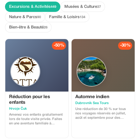
Excursions & Activités
Musées & Culture
449
37
Nature & Parcs
Famille & Loisirs
90
134
Bien-être & Beauté
26
-50%
-30%
Réduction pour les
Automne indien
enfants
Dubrovnik Sea Tours
Hrvoje Čuk
Une réduction de 30 % sur tous
nos voyages réservés en juillet,
Amenez vos enfants gratuitement
août et septembre pour des
lors de toute visite privée. Faites
séjours en octobre.
en une aventure familiale à
Dubrovnik.