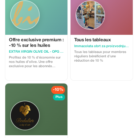
Offre exclusive premium :
Tous les tableaux
-10 % sur les huiles
Immacolata obrt za proizvodnju i usluge vl.Domagoj Ante Sartori
EXTRA VIRGIN OLIVE OIL - OPG Bubicic
Tous les tableaux pour membres
réguliers bénéficient d'une
Profitez de 10 % d'économie sur
réduction de 10 %
nos huiles d’olive. Une offre
exclusive pour les abonnés
Premium qui souhaitent se régaler
avec une qualité supérieure.
-10%
Plus