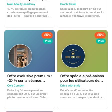
les sourcils + eye-liner
Noel beauty academy
Drach Travel
40 % de réduction sur le pack
Enjoy a 35% discount on all our
combiné maquillage permanent
secure airport transfer services for
des lèvres + sourcils poudreux +
a hassle-free travel experience.
eyeliner ! Parfait pour les touristes
à Split - un look naturel et durable
pendant vos vacances. Réservez
chez Noel Beauty Academy, Split.
Utilisez le code NOELCOMBO40
-25%
-25%
lors de la réservation.
Plus
Plus
Offre exclusive premium :
Offre spéciale pré-saison
-20 % sur la séance
pour les utilisateurs de
photo
PLUS
Cele Cursach
Drive with style
En tant qu’abonné premium,
Bénéficiez d'une réduction
économisez 20 % sur un circuit
spéciale de 25 % sur tous nos
photo personnalisé avec Cele.
services de transport pendant la
Vivez une expérience unique à
période de pré-saison (janvier à
travers les lieux emblématiques
mai). Contactez-nous pour vérifier
de Split et chérissez des
les prix et la disponibilité : il suffit
moments inoubliables.
de nous indiquer les lieux de prise