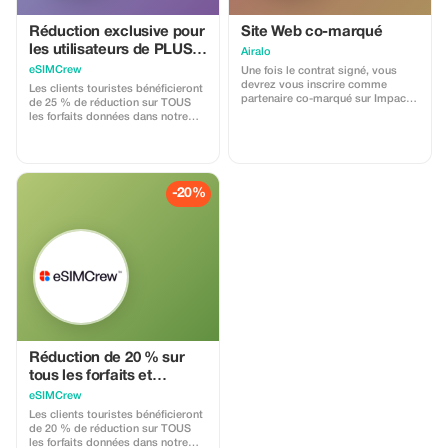
Réduction exclusive pour
Site Web co-marqué
les utilisateurs de PLUS
Airalo
sur tous les Forfaits et
eSIMCrew
Une fois le contrat signé, vous
Rechargements –
devrez vous inscrire comme
Les clients touristes bénéficieront
partenaire co-marqué sur Impact.
utilisation multiple
de 25 % de réduction sur TOUS
Airalo crée une page d'accueil
les forfaits données dans notre
personnalisée avec votre logo, où
application eSIMCrew. Nous
vous pouvez envoyer vos clients
disposons de plus de 850 réseaux
acheter leurs eSIM. Cette page
dans 180 pays offrant des
inclut une réduction intégrée pour
connexions haut débit avec 2 à 3
vos clients. Cette réduction est
réseaux disponibles dans la
-20%
liée au partenaire co-marqué.
plupart des pays. L'application
Chaque vente est liée à votre
eSIMCrew est très facile à utiliser
compte et vous recevrez une
et propose un rechargement en un
commission de 15 à 25 %, selon
seul clic directement depuis
la réduction appliquée.
l'appli. La carte SIM électronique
s'installe facilement en un seul
clic.
Réduction de 20 % sur
tous les forfaits et
rechargements pour
eSIMCrew
clients touristes -
Les clients touristes bénéficieront
utilisations multiples
de 20 % de réduction sur TOUS
les forfaits données dans notre