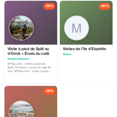
-30%
-30%
Visite à pied de Split ou
Visites de l’île d'Elaphite
d'Omiš + École du café
Mateo
Nataša Madunić
WTSp+CS – visite à pied de
Split 1h15min + école du café 45
min. WTOm+CS – visite à pied
d’Omiš 45 min (histoires sur les
pirates médiévaux d'Almissa) +
école du café 45 min WTOm+Sp –
visite à pied d’Omiš 45 min,
transport en autobus jusqu’à Split
-30%
1 h, visite à pied de Split 1h15min