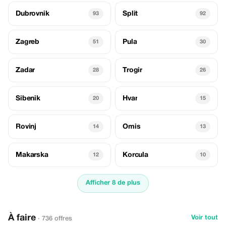
Dubrovnik
Split
93
92
Zagreb
Pula
51
30
Zadar
Trogir
28
26
Sibenik
Hvar
20
15
Rovinj
Omis
14
13
Makarska
Korcula
12
10
Afficher 8 de plus
À faire
Voir tout
· 736 offres