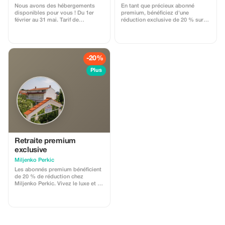
voile remplies de souvenirs qui
Nous avons des hébergements
En tant que précieux abonné
dureront pour toujours.
disponibles pour vous ! Du 1er
premium, bénéficiez d'une
février au 31 mai. Tarif de
réduction exclusive de 20 % sur
lancement : seulement 15 € par
votre séjour et découvrez la
personne et par jour.
beauté de Cavtat comme jamais
auparavant.
-20%
Plus
Retraite premium
exclusive
Miljenko Perkic
Les abonnés premium bénéficient
de 20 % de réduction chez
Miljenko Perkic. Vivez le luxe et la
tranquillité ultimes près des
attractions de Rab, exclusivement
pour vous !