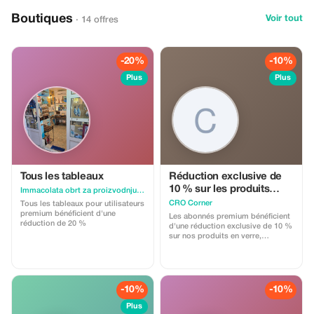
Boutiques
Voir tout
· 14 offres
-20%
-10%
Plus
Plus
Tous les tableaux
Réduction exclusive de
10 % sur les produits
Immacolata obrt za proizvodnju i usluge vl.Domagoj Ante Sartori
premium chez CRO
CRO Corner
Tous les tableaux pour utilisateurs
Corner
premium bénéficient d'une
Les abonnés premium bénéficient
réduction de 20 %
d'une réduction exclusive de 10 %
sur nos produits en verre,
céramique et lavande exquis.
Découvrez le luxe des économies.
-10%
-10%
Plus