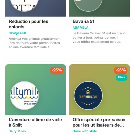
Réduction pour les
Bavaria 51
enfants
ABA VELA
Hrvoje Čuk
Le Bavaria Cruiser 51 est un grand
voilier à tous points de vue. Il
Amenez vos enfants gratuitement
vous offrira exactement ce que
lors de toute visite privée. Faites
vous attendez de Bavaria : du
en une aventure familiale à
confort et beaucoup. La hauteur
Dubrovnik.
du salon est de 2,11 m, donc
même si vous n’êtes pas
basketteur, vous apprécierez la
hauteur sous plafond tout au long
-25%
-25%
du yacht. Il y a 4 cabines doubles
et une avec un lit superposé. Les
Plus
deux premières cabines peuvent
être converties en une cabine avec
un lit king size. Prendre une
douche sur un bateau de location
ne constitue plus un défi. Sur le
Bavaria 51, c’est enfin une
expérience agréable, avec une
salle de douche dédiée. Bien que
plus grand ne soit pas toujours
mieux, sur les voiliers cela signifie
L’aventure ultime de voile
Offre spéciale pré-saison
certainement plus rapide. Louez
à Split
pour les utilisateurs de
ce bateau avec un groupe d’amis
PLUS
et il vous offrira des vacances en
Salty Miles
Drive with style
voile remplies de souvenirs qui