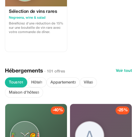
Sélection de vins rares
Negreena, wine & salad
Bénéficiez d'une réduction de 15%
sur une bouteille de vin rare avec
votre commande de dîner.
Hébergements
Voir tout
· 101 offres
Tous
Hôtel
Appartement
Villa
101
1
3
5
Maison d'hôtes
5
-40%
-25%