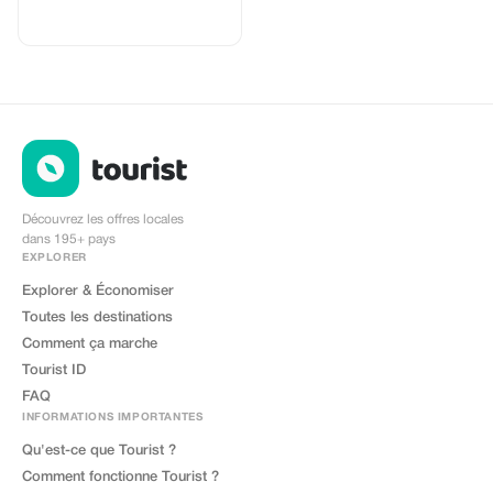
application eSIMCrew. Nous
disposons de plus de 850 réseaux
dans 180 pays offrant des
connexions haut débit avec 2 à 3
réseaux disponibles dans la
plupart des pays. L'application
eSIMCrew est très facile à utiliser
et propose un rechargement en un
seul clic directement depuis
l'appli. La carte SIM électronique
s'installe facilement en un seul
clic.
Découvrez les offres locales
dans 195+ pays
EXPLORER
Explorer & Économiser
Toutes les destinations
Comment ça marche
Tourist ID
FAQ
INFORMATIONS IMPORTANTES
Qu'est-ce que Tourist ?
Comment fonctionne Tourist ?