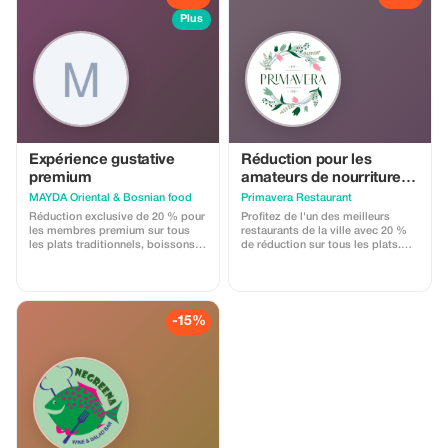
Plus
Expérience gustative
Réduction pour les
premium
amateurs de nourriture -
20 % off
MAYDA Oriental & Bosnian food
Primavera Restaurant
Réduction exclusive de 20 % pour
Profitez de l'un des meilleurs
les membres premium sur tous
restaurants de la ville avec 20 %
les plats traditionnels, boissons
de réduction sur tous les plats.
non alcoolisées et desserts.
Dégustez des plats frais et
inspirés de la cuisine locale dans
une ambiance détendue et
conviviale, à l'intérieur ou sur
notre terrasse ensoleillée. Une
-15%
expérience culinaire de haute
qualité n'a jamais été aussi
accessible !