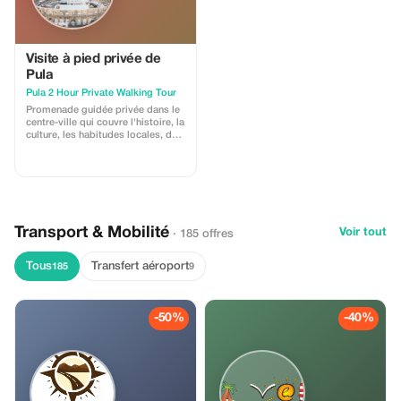
Visite à pied privée de
Pula
Pula 2 Hour Private Walking Tour
Promenade guidée privée dans le
centre-ville qui couvre l'histoire, la
culture, les habitudes locales, des
recommandations et des coins
moins connus à côté des
principaux sites touristiques.
L'itinéraire comprend plusieurs
portes et monuments de l'époque
romaine, une rue sociale centrale,
un parc commémoratif et se
Transport & Mobilité
Voir tout
· 185 offres
termine devant l'Arène.
Tous
Transfert aéroport
185
9
-50%
-40%