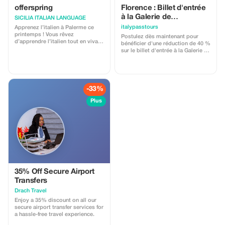
offerspring
Florence : Billet d'entrée
à la Galerie de
SICILIA ITALIAN LANGUAGE
l’Académie avec
italypasstours
Apprenez l’italien à Palerme ce
audioguide
printemps ! Vous rêvez
Postulez dès maintenant pour
d’apprendre l’italien tout en vivant
bénéficier d'une réduction de 40 %
le véritable mode de vie sicilien ?
sur le billet d'entrée à la Galerie de
Avec la Scuola di Lingua Italiana
l'Accademia avec un guide audio
della Sicilia (École des langues
en option.
italiennes de Sicile), vous pouvez
étudier l’italien au cœur de
Palerme et découvrir cette langue
-33%
grâce à sa culture, ses habitants
et son quotidien. 🌸 Offre spéciale
Plus
pour le printemps : réservez dès
maintenant votre séjour !
35% Off Secure Airport
Transfers
Drach Travel
Enjoy a 35% discount on all our
secure airport transfer services for
a hassle-free travel experience.