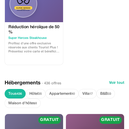
de vin – coupe de Prosecco
Réduction héroïque de 50
%
Super Heroes Steakhouse
Profitez d'une offre exclusive
réservée aux clients Tourist Plus !
Présentez votre carte et bénéficiez
de 50 % de réduction sur tous les
plats, hors boissons, frais de
service et billet d'entrée à la
galerie. Savourez des saveurs
exceptionnelles à un prix
imbattable !
Hébergements
Voir tout
· 436 offres
Tous
Hôtel
Appartement
Villa
B&B
436
35
40
17
33
Maison d'hôtes
8
GRATUIT
GRATUIT