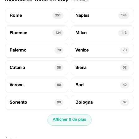
· 20 villes
Rome
Naples
251
144
Florence
Milan
134
113
Palermo
Venice
73
70
Catania
Siena
58
58
Verona
Bari
50
42
Sorrento
Bologna
38
37
Afficher 8 de plus