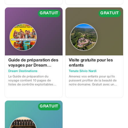
de voyage pratique et génial vous
aidera à y arriver ! Facile à utiliser
: ajoutez la destination et les
GRATUIT
GRATUIT
dates 🗓 fixez un budget 🎉
choisissez des activités $. Le
planificateur génère des résultats
💖 téléchargez → recherchez des
vols, etc.
Guide de préparation des
Visite gratuite pour les
voyages par Dream
enfants
Destinations
Dream Destinations
Tenute Silvio Nardi
Le Guide de préparation du
Amenez vos enfants pour qu'ils
voyage contient 10 pages de
puissent profiter de la beauté de
listes de contrôle exploitables
notre domaine. Gratuit avec un
que vous pouvez imprimer ou
adulte payant.
sauvegarder sur votre téléphone
✅ Ce guide pratique vous aidera à
voyager comme un professionnel.
✈ Ils incluent : Liste de vérification
GRATUIT
pour la planification financière 💲
Liste maîtresse des documents 📃
Système de maîtrise d'emballage
💼 Guide de préparation à
domicile 🏡 Visitez