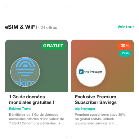
eSIM & WiFi
Voir tout
· 24 offres
GRATUIT
-30%
Plus
1 Go de données
Exclusive Premium
mondiales gratuites !
Subscriber Savings
Eskimo Travel
trip4voyager
Bénéficiez de 1 Go de données
Premium subscribers save 30%
mondiales offertes d'une valeur de
on global eSIMs. Unlock
7 USD ! Conditions générales : •
unparalleled savings and
Le code cadeau est réservé aux
connectivity wherever you go as a
nouveaux utilisateurs Eskimo. •
valued member of trip4voyager.
Valable jusqu'au 15/10/2026