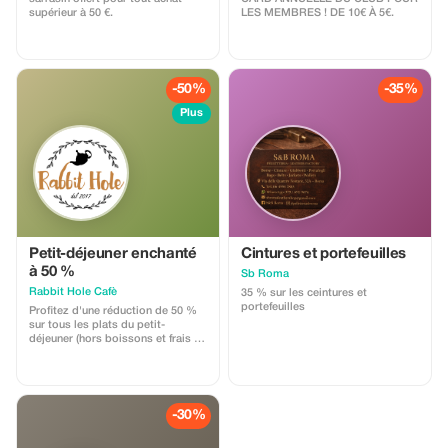
supérieur à 50 €.
LES MEMBRES ! DE 10€ À 5€.
-50%
-35%
Plus
Petit-déjeuner enchanté
Cintures et portefeuilles
à 50 %
Sb Roma
Rabbit Hole Cafè
35 % sur les ceintures et
portefeuilles
Profitez d'une réduction de 50 %
sur tous les plats du petit-
déjeuner (hors boissons et frais de
service) ! Offre valable de 8h00 à
12h00. Commencez votre journée
en beauté avec un petit-déjeuner à
prix avantageux !
-30%