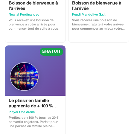
Boisson de bienvenue à
Boisson de bienvenue à
l’arrivée
l’arrivée
New al Ferdinandeo
Feudi Mandolivo S.r.l.
Vous recevez une boisson de
Vous recevez une boisson de
bienvenue à votre arrivée pour
bienvenue gratuite à votre arrivée
commencer tout de suite à vous
pour commencer au mieux votre
détendre dans notre éco-gite.
séjour.
GRATUIT
Le plaisir en famille
augmente de + 100 %
pour chaque tranche de
Player One Arena
20 € convertie en jetons.
Profitez de +100 % tous les 20 €
convertis en jetons. Parfait pour
une journée en famille pleine
d'amusement !