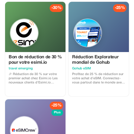
-30%
-25%
Bon de réduction de 30 %
Réduction Explorateur
pour votre esimi.io
mondial de Gohub
travel emerging
Gohub eSIM
🎉 Réduction de 30 % sur votre
Profitez de 25 % de réduction sur
premier achat chez Esimi.io Les
votre achat d'eSIM. Connectez-
nouveaux clients d'Esimi.io
vous partout dans le monde avec
bénéficient d'une réduction de 30
des données à haut débit et
% sur leur premier achat d'eSIM
concentrez-vous davantage sur
dans le cadre d'une offre de
votre expérience de voyage.
bienvenue. Cette réduction
exclusive est appliquée
-25%
automatiquement lors du
paiement et est valable pour tous
Plus
les forfaits de données
disponibles sans exigence d'achat
minimum. La réduction de 15 %
sur le premier achat permet aux
voyageurs : D'essayer Esimi.io à