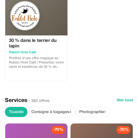
30 % dans le terrier du
lapin
Rabbit Hole Cafè
Profitez d'une offre magique au
Rabbit Hole Café ! Présentez votre
carte et bénéficiez de 30 % de
réduction sur tous les plats (hors
boissons et frais d'entrée). Entrez
dans un monde merveilleux et
laissez-vous tenter par des
gourmandises artisanales à prix
irrésistible !
Services
Voir tout
· 383 offres
Tous
Consigne à bagages
Photographie
383
4
7
-70%
-70%