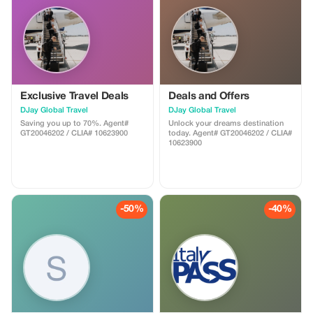
Exclusive Travel Deals
Deals and Offers
DJay Global Travel
DJay Global Travel
Saving you up to 70%. Agent#
Unlock your dreams destination
GT20046202 / CLIA# 10623900
today. Agent# GT20046202 / CLIA#
10623900
-50%
-40%