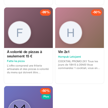
-99%
-50%
À volonté de pizzas à
Vin 2x1
seulement 15 €
Hornpub Letojanni
Fatte ’na pizza
COCKTAIL PROMO 2X1 Tous les
jours de 18h15 à 20h00 Vous
L'offre comprend une friterie
commandez 1 cocktail, vous en
artisanale et des pizzas à volonté
obtenez 2. Profitez tous les jours,
du menu qui doivent être
du lundi au dimanche, du plaisir
consommées entièrement sur
doublé pour le prix d'un seul. Une
place. Tous les convives de la
occasion à ne pas manquer pour
table doivent adhérer au forfait.
savourer des instants de détente
Boisson et couvert en supplément
et de convivialité entre amis ou
-50%
collègues. Venez nous rendre
visite de 18h15 à 20h00 et laissez-
Plus
vous envoûter par la magie de nos
cocktails savamment élaborés.
Valable sur l’Aperol Spritz – verre