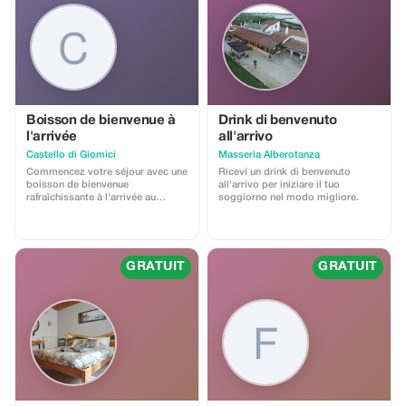
Boisson de bienvenue à
Drink di benvenuto
l'arrivée
all'arrivo
Castello di Giomici
Masseria Alberotanza
Commencez votre séjour avec une
Ricevi un drink di benvenuto
boisson de bienvenue
all'arrivo per iniziare il tuo
rafraîchissante à l'arrivée au
soggiorno nel modo migliore.
charmant château de Giomici.
GRATUIT
GRATUIT