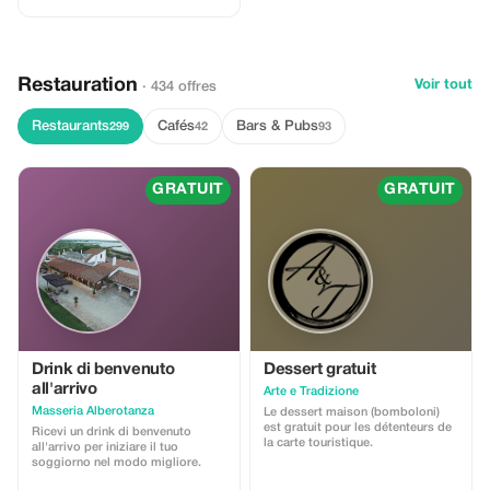
prochain voyage !
Restauration
Voir tout
· 434 offres
Restaurants
Cafés
Bars & Pubs
299
42
93
GRATUIT
GRATUIT
Drink di benvenuto
Dessert gratuit
all'arrivo
Arte e Tradizione
Masseria Alberotanza
Le dessert maison (bomboloni)
est gratuit pour les détenteurs de
Ricevi un drink di benvenuto
la carte touristique.
all'arrivo per iniziare il tuo
soggiorno nel modo migliore.