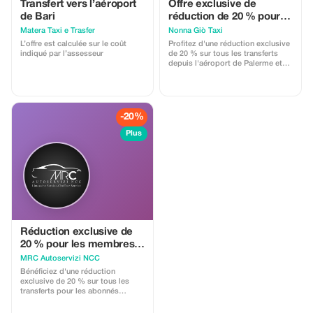
Transfert vers l’aéroport
Offre exclusive de
de Bari
réduction de 20 % pour
les abonnés premium !
Matera Taxi e Trasfer
Nonna Giò Taxi
L’offre est calculée sur le coût
Profitez d'une réduction exclusive
indiqué par l’assesseur
de 20 % sur tous les transferts
depuis l'aéroport de Palerme et
celui de Trapani. Faites des
économies importantes pour vos
aventures en Sicile !
-20%
Plus
Réduction exclusive de
20 % pour les membres
premium
MRC Autoservizi NCC
Bénéficiez d'une réduction
exclusive de 20 % sur tous les
transferts pour les abonnés
Premium. Voyagez avec élégance
et économisez gros lors de votre