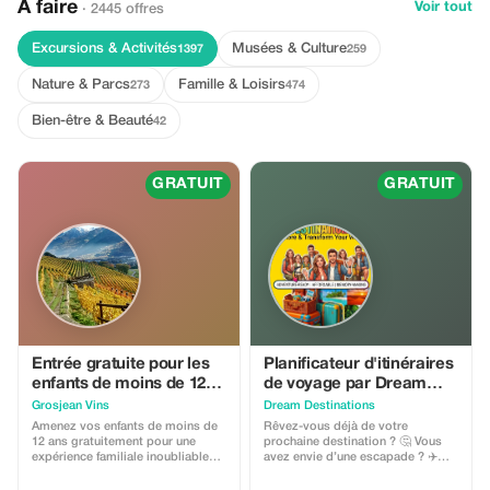
À faire
Voir tout
· 2445 offres
Excursions & Activités
Musées & Culture
1397
259
Nature & Parcs
Famille & Loisirs
273
474
Bien-être & Beauté
42
GRATUIT
GRATUIT
Entrée gratuite pour les
Planificateur d'itinéraires
enfants de moins de 12
de voyage par Dream
ans
Destinations ✈
Grosjean Vins
Dream Destinations
Amenez vos enfants de moins de
Rêvez-vous déjà de votre
12 ans gratuitement pour une
prochaine destination ? 🤔 Vous
expérience familiale inoubliable
avez envie d’une escapade ? ✈️
parmi les vignes.
Trop occupé pour fouiller dans les
informations 📚 Mon planificateur