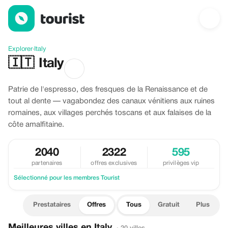
Offres à Italy
Explorer
›
Italy
🇮🇹
Italy
Patrie de l'espresso, des fresques de la Renaissance et de
tout al dente — vagabondez des canaux vénitiens aux ruines
romaines, aux villages perchés toscans et aux falaises de la
côte amalfitaine.
2040
2322
595
partenaires
offres exclusives
privilèges vip
Sélectionné pour les membres Tourist
Prestataires
Offres
Tous
Gratuit
Plus
Meilleures villes en Italy