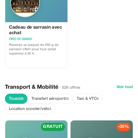
Cadeau de sarrasin avec
achat
ORO DI GIANO
Recevez un paquet de 250 g de
sarrasin offert pour tout achat
supérieur à 50 €.
Transport & Mobilité
Voir tout
· 526 offres
Tous
Transfert aéroport
Taxi & VTC
526
23
6
Location scooter/vélo
3
GRATUIT
-30%