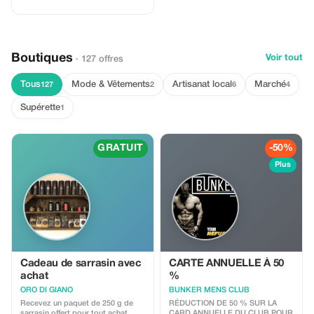
Boutiques
Voir tout
· 127 offres
Tous
Mode & Vêtements
Artisanat local
Marché
127
2
6
4
Supérette
1
GRATUIT
-50%
Plus
Cadeau de sarrasin avec
CARTE ANNUELLE À 50
achat
%
ORO DI GIANO
BUNKER MENS CLUB
Recevez un paquet de 250 g de
RÉDUCTION DE 50 % SUR LA
sarrasin offert pour tout achat
CARD ANNUELLE DU CLUB POUR