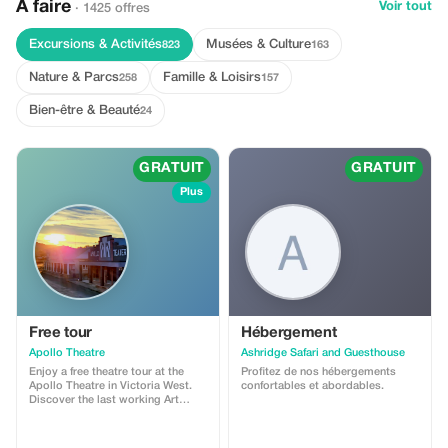
À faire
Voir tout
· 1425 offres
Excursions & Activités
Musées & Culture
823
163
Nature & Parcs
Famille & Loisirs
258
157
Bien-être & Beauté
24
GRATUIT
GRATUIT
Plus
Free tour
Hébergement
Apollo Theatre
Ashridge Safari and Guesthouse
Enjoy a free theatre tour at the
Profitez de nos hébergements
Apollo Theatre in Victoria West.
confortables et abordables.
Discover the last working Art
Deco Film theatre in South Africa.
This voucher is only for guests
making a donation of R50 or