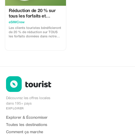
Réduction de 20 % sur
tous les forfaits et
rechargements pour
eSIMCrew
clients touristes -
Les clients touristes bénéficieront
utilisations multiples
de 20 % de réduction sur TOUS
les forfaits données dans notre
application eSIMCrew. Nous
disposons de plus de 850 réseaux
dans 180 pays offrant des
connexions haut débit avec 2 à 3
réseaux disponibles dans la
plupart des pays. L'application
eSIMCrew est très facile à utiliser
et propose un rechargement en un
seul clic directement depuis
l'appli. La carte SIM électronique
s'installe facilement en un seul
clic.
Découvrez les offres locales
dans 195+ pays
EXPLORER
Explorer & Économiser
Toutes les destinations
Comment ça marche