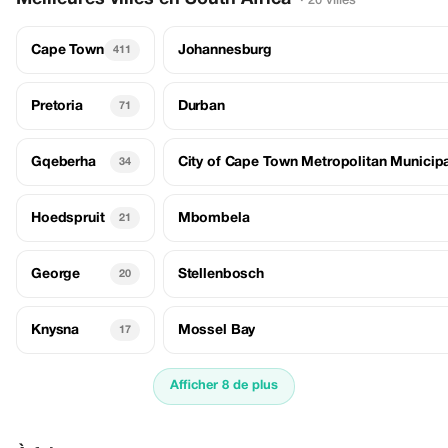
· 20 villes
Cape Town
Johannesburg
411
Pretoria
Durban
71
Gqeberha
City of Cape Town Metropolitan Municipa
34
Hoedspruit
Mbombela
21
George
Stellenbosch
20
Knysna
Mossel Bay
17
Afficher 8 de plus