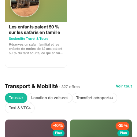
Les enfants paient 50 %
sur les safaris en famille
Socioolite Travel & Tours
Réservez un safari familial et les
enfants de moins de 12 ans paient
50 % du tarif adulte, ce qui en fait
une aventure mémorable pour
tous.
Transport & Mobilité
Voir tout
· 327 offres
Tous
Location de voiture
Transfert aéroport
327
2
44
Taxi & VTC
4
-40%
-35%
Plus
Plus