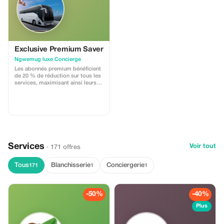
Exclusive Premium Saver
Ngwemug luxe Concierge
Les abonnés premium bénéficient
de 20 % de réduction sur tous les
services, maximisant ainsi leurs
économies sur nos expériences
de transport et d'excursion haut
de gamme.
Services
Voir tout
· 171 offres
Tous
Blanchisserie
Conciergerie
171
1
1
-50%
-40%
Plus