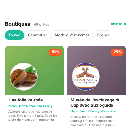
Boutiques
Voir tout
· 46 offres
Tous
Souvenirs
Mode & Vêtements
Bijoux
46
1
1
2
-50%
-25%
Une folle journée
Musée de l'esclavage du
Cap avec audioguide
Mean Bean Coffee and Eatery
Cape Town Slavery Museum with Audio Guided
Achetez un plat et obtenez le
deuxième à moitié prix. Tous les
Esclavage au Cap : Le circuit
plats du menu sont concernés.
audio guidé de l’histoire des
esclaves du Cap est la plus
grande attraction où vous pourrez