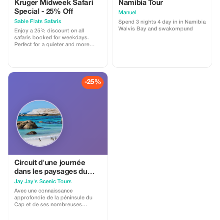
Kruger Midweek Safari
Namibia Tour
Special - 25% Off
Manuel
Sable Flats Safaris
Spend 3 nights 4 day in in Namibia
Walvis Bay and swakompund
Enjoy a 25% discount on all
safaris booked for weekdays.
Perfect for a quieter and more
intimate wildlife experience.
-25%
Circuit d'une journée
dans les paysages du
Cap
Jay Jay's Scenic Tours
Avec une connaissance
approfondie de la péninsule du
Cap et de ses nombreuses
attractions, nous proposons une
expérience de visite personnalisée