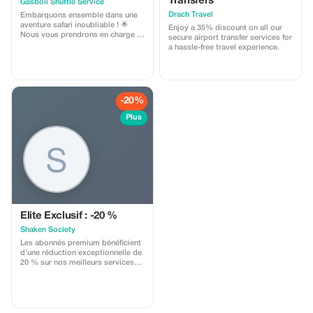
Transfers
Gasboii Shuttle Service
Drach Travel
Embarquons ensemble dans une
aventure safari inoubliable ! 🌟
Enjoy a 35% discount on all our
Nous vous prendrons en charge à
secure airport transfer services for
l’aéroport et nous vous
a hassle-free travel experience.
emmènerons dans un voyage
passionnant pour explorer le
meilleur de la faune d’Afrique du
Sud. Visitez : - La réserve de
chasse de Pilanesberg - Les parcs
-20%
nationaux - Le parc des lions -
Ukutula - Le sanctuaire des
Plus
éléphants - Le sanctuaire des
singes Et bien d’autres
destinations incroyables encore !
Réservez dès maintenant et
préparez-vous pour une
expérience safari épique ! 🦁" Prix
par personne : 5 500 Rands
Elite Exclusif : -20 %
Shaken Society
Les abonnés premium bénéficient
d'une réduction exceptionnelle de
20 % sur nos meilleurs services
de barmans et de personnel
événementiel. Célébrez avec
élégance et exclusivité.