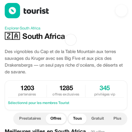
Offres à South Africa
Explorer
›
South Africa
🇿🇦
South Africa
Des vignobles du Cap et de la Table Mountain aux terres
sauvages du Kruger avec ses Big Five et aux pics des
Drakensbergs — un seul pays riche d'océans, de déserts et
de savane.
1203
1285
345
partenaires
offres exclusives
privilèges vip
Sélectionné pour les membres Tourist
Prestataires
Offres
Tous
Gratuit
Plus
Meilleures villes en South Africa