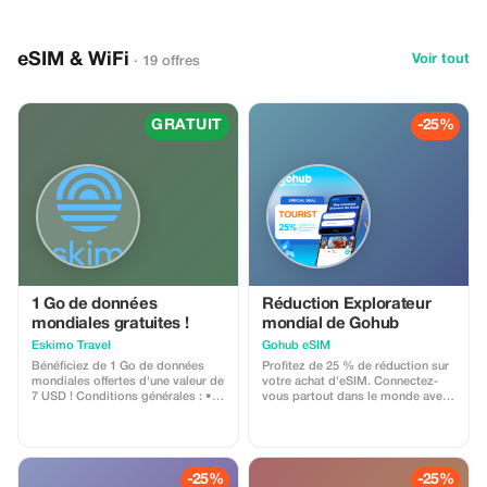
eSIM & WiFi
Voir tout
· 19 offres
GRATUIT
-25%
1 Go de données
Réduction Explorateur
mondiales gratuites !
mondial de Gohub
Eskimo Travel
Gohub eSIM
Bénéficiez de 1 Go de données
Profitez de 25 % de réduction sur
mondiales offertes d'une valeur de
votre achat d'eSIM. Connectez-
7 USD ! Conditions générales : •
vous partout dans le monde avec
Le code cadeau est réservé aux
des données à haut débit et
nouveaux utilisateurs Eskimo. •
concentrez-vous davantage sur
Valable jusqu'au 15/10/2026
votre expérience de voyage.
-25%
-25%