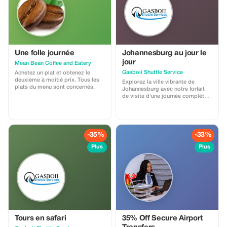
Une folle journée
Johannesburg au jour le
jour
Mean Bean Coffee and Eatery
Gasboii Shuttle Service
Achetez un plat et obtenez le
deuxième à moitié prix. Tous les
Explorez la ville vibrante de
plats du menu sont concernés.
Johannesburg avec notre forfait
de visite d'une journée complète !
🌟 Visitez des sites
emblématiques comme le
Constitutional Hill, le musée de
l'Apartheid et le stade Soccer City
(stade FNB). Rendez hommage
-35%
-33%
aux légendes à la maison de
Nelson Mandela et au parc
Plus
Plus
commémoratif Hector Petersen.
Avec des prix abordables et bien
plus encore, nous avons tout ce
qu'il vous faut ! 😊 Ouvert aux
visiteurs du monde entier.
Réservez dès maintenant et
découvrez le meilleur de
Johannesburg !
Tours en safari
35% Off Secure Airport