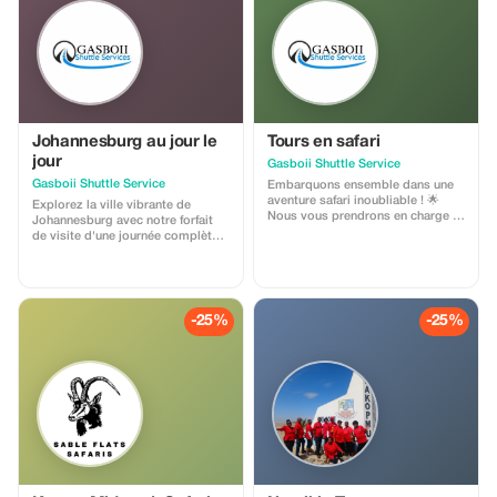
Johannesburg au jour le
Tours en safari
jour
Gasboii Shuttle Service
Gasboii Shuttle Service
Embarquons ensemble dans une
aventure safari inoubliable ! 🌟
Explorez la ville vibrante de
Nous vous prendrons en charge à
Johannesburg avec notre forfait
l’aéroport et nous vous
de visite d'une journée complète !
emmènerons dans un voyage
🌟 Visitez des sites
passionnant pour explorer le
emblématiques comme le
meilleur de la faune d’Afrique du
Constitutional Hill, le musée de
Sud. Visitez : - La réserve de
l'Apartheid et le stade Soccer City
chasse de Pilanesberg - Les parcs
(stade FNB). Rendez hommage
-25%
-25%
nationaux - Le parc des lions -
aux légendes à la maison de
Ukutula - Le sanctuaire des
Nelson Mandela et au parc
éléphants - Le sanctuaire des
commémoratif Hector Petersen.
singes Et bien d’autres
Avec des prix abordables et bien
destinations incroyables encore !
plus encore, nous avons tout ce
Réservez dès maintenant et
qu'il vous faut ! 😊 Ouvert aux
préparez-vous pour une
visiteurs du monde entier.
expérience safari épique ! 🦁" Prix
Réservez dès maintenant et
par personne : 5 500 Rands
découvrez le meilleur de
Johannesburg !