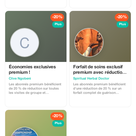
découvrir les débuts de l’histoire
des esclaves en Afrique du Sud et
se trouve dans le centre ville le
plus populaire à Company Garden
-20%
-20%
(jardin d’entreprise).
Plus
Plus
Économies exclusives
Forfait de soins exclusif
premium !
premium avec réduction
de 20 %
Clive Ngobeni
Spiritual Herbal Doctor
Les abonnés premium bénéficient
Les abonnés premium bénéficient
de 20 % de réduction sur toutes
d'une réduction de 20 % sur un
les visites de groupe et
forfait complet de guérison
patrimoniales. Profitez
comprenant des remèdes
d'économies inégalées sur nos
personnalisés et des conseils
visites et expériences exclusives.
spirituels.
-20%
Plus