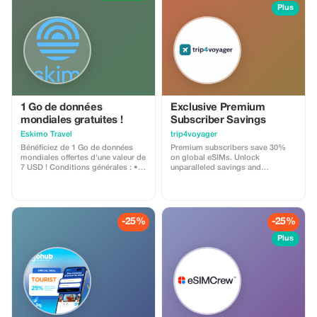
traditionnel et l'architecture
Plus
futuriste. Points forts de la visite •
Burj Khalifa (arrêt photo) • Burj Al
Arab • Palm Jumeirah • Mosquée
de Jumeirah • Marina de Dubaï •
Visite touristique du vieux et du
nouveau Dubaï Ce qui est inclus •
Prise en charge et restitution à
l'hôtel • Véhicule climatisé •
Conducteur/guide professionnel •
Arrêts photos aux endroits clés
1 Go de données
Exclusive Premium
mondiales gratuites !
Subscriber Savings
Eskimo Travel
trip4voyager
Bénéficiez de 1 Go de données
Premium subscribers save 30%
mondiales offertes d'une valeur de
on global eSIMs. Unlock
7 USD ! Conditions générales : •
unparalleled savings and
Le code cadeau est réservé aux
connectivity wherever you go as a
nouveaux utilisateurs Eskimo. •
valued member of trip4voyager.
Valable jusqu'au 15/10/2026
-25%
-25%
Plus