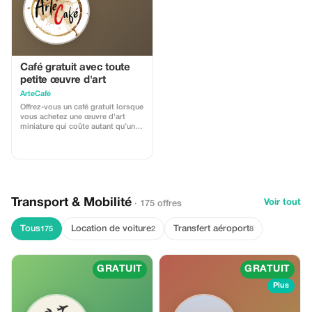
pour eux.
Café gratuit avec toute
petite œuvre d'art
ArteCafé
Offrez-vous un café gratuit lorsque
vous achetez une œuvre d'art
miniature qui coûte autant qu’une
tasse de café à ArteCafé.
Transport & Mobilité
Voir tout
· 175 offres
Tous
Location de voiture
Transfert aéroport
175
2
8
GRATUIT
GRATUIT
Plus