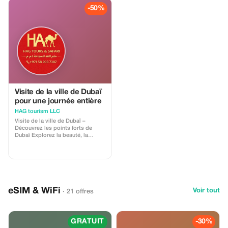
promotions. * Le bon est
-50%
échangeable uniquement contre
des bijoux en diamants et ne
s'applique pas aux articles en or
pur ni aux bijoux de quelque carat
que ce soit. * Il n'a aucune valeur
monétaire et ne peut pas être
échangé contre de l'argent liquide.
* La société se réserve le droit de
modifier ou de retirer cette offre à
tout moment sans préavis. En cas
de litige, la décision de la
direction sera finale et
Visite de la ville de Dubaï
contraignante. * Un seul bon peut
pour une journée entière
être utilisé par facture. * Des
HAG tourism LLC
conditions supplémentaires
peuvent s'appliquer. * Ce code
Visite de la ville de Dubaï –
promotionnel est valable jusqu'au
Découvrez les points forts de
31 décembre 2026.
Dubaï Explorez la beauté, la
culture et les merveilles modernes
de Dubaï lors d'une visite guidée
de la ville, parfaite pour les
visiteurs de passage et les
familles. Cette visite offre un
moyen confortable et instructif de
voir les monuments les plus
eSIM & WiFi
Voir tout
· 21 offres
célèbres de Dubaï en une seule
journée. Profitez d'arrêts photos
pittoresques et apprenez l'histoire
riche de Dubaï tout en découvrant
le contraste entre le patrimoine
GRATUIT
-30%