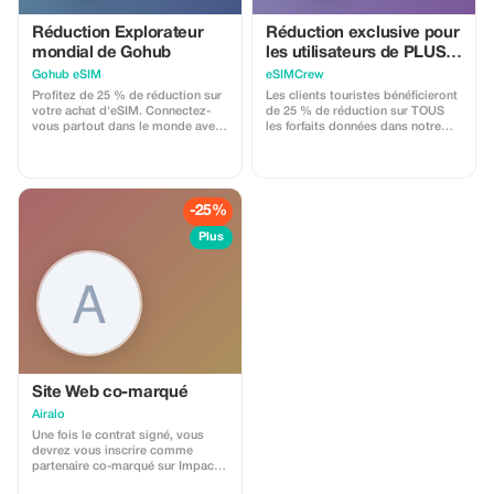
Réduction Explorateur
Réduction exclusive pour
mondial de Gohub
les utilisateurs de PLUS
sur tous les Forfaits et
Gohub eSIM
eSIMCrew
Rechargements –
Profitez de 25 % de réduction sur
Les clients touristes bénéficieront
utilisation multiple
votre achat d'eSIM. Connectez-
de 25 % de réduction sur TOUS
vous partout dans le monde avec
les forfaits données dans notre
des données à haut débit et
application eSIMCrew. Nous
concentrez-vous davantage sur
disposons de plus de 850 réseaux
votre expérience de voyage.
dans 180 pays offrant des
connexions haut débit avec 2 à 3
réseaux disponibles dans la
-25%
plupart des pays. L'application
eSIMCrew est très facile à utiliser
Plus
et propose un rechargement en un
seul clic directement depuis
l'appli. La carte SIM électronique
s'installe facilement en un seul
clic.
Site Web co-marqué
Airalo
Une fois le contrat signé, vous
devrez vous inscrire comme
partenaire co-marqué sur Impact.
Airalo crée une page d'accueil