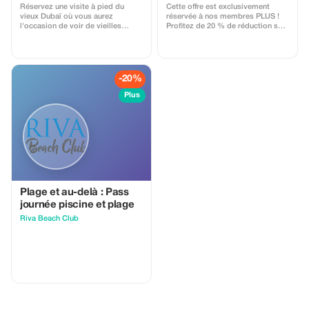
Réservez une visite à pied du
Cette offre est exclusivement
vieux Dubaï où vous aurez
réservée à nos membres PLUS !
l'occasion de voir de vieilles
Profitez de 20 % de réduction sur
maisons, de vous promener dans
votre prochaine réservation de
la vieille ville, de faire une balade
voyage avec Packaroo Travel.
en abra traditionnel, de visiter le
Explorez des destinations
souk aux épices et le souk de l'or.
époustouflantes, des itinéraires
sélectionnés à la main et des
-20%
expériences haut de gamme
conçues pour les voyageurs qui
Plus
aiment l'aventure avec style.
Plage et au-delà : Pass
journée piscine et plage
Riva Beach Club