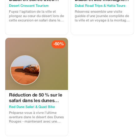
dîner barbecue
d'Hatta en offre spéciale
Desert Crescent Tourism
Dubai Road Trips & Hatta Tours
Fuyez l'agitation de la ville et
Réservez ensemble une visite
plongez au cœur du désert lors de
guidée d'une journée complète de
cette excursion en safari dans le
la ville et un voyage à la montagne
désert remplie d'aventures, avec
de Hatta pour bénéficier d'une
des départs depuis Dubaï ou
réduction de 15 % ! Comprend
Sharjah. Parcourez les dunes à
chauffeur professionnel, voiture
bord d'un véhicule tout-terrain
confortable et prise en charge
puis installez-vous pour un
depuis votre lieu de séjour. Parfait
-50%
savoureux repas grillé sous les
pour les familles et les groupes.
étoiles suivi d'un spectacle
traditionnel. Les excursions en
petits groupes incluent un dîner
buffet et des rafraîchissements.
Réduction de 50 % sur le
safari dans les dunes
rouges et l'aventure en
Red Dune Safari & Quad Bike
quad !
Préparez-vous à vivre l’ultime
aventure dans le désert des Dunes
Rouges - maintenant avec une
réduction de 40 % pour une durée
limitée ! Vivez une expérience
palpitante en surmontant les