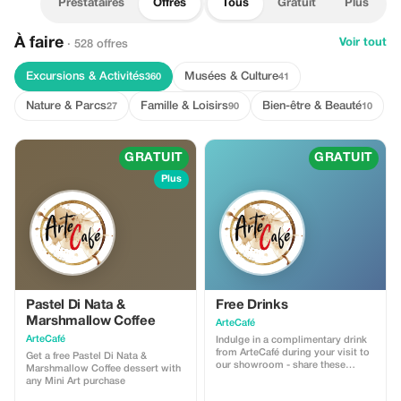
Prestataires
Offres
Tous
Gratuit
Plus
À faire
Voir tout
· 528 offres
Excursions & Activités
Musées & Culture
360
41
Nature & Parcs
Famille & Loisirs
Bien-être & Beauté
27
90
10
GRATUIT
GRATUIT
Plus
Pastel Di Nata &
Free Drinks
Marshmallow Coffee
ArteCafé
ArteCafé
Indulge in a complimentary drink
from ArteCafé during your visit to
Get a free Pastel Di Nata &
our showroom - share these
Marshmallow Coffee dessert with
artistic moments with your finds.
any Mini Art purchase