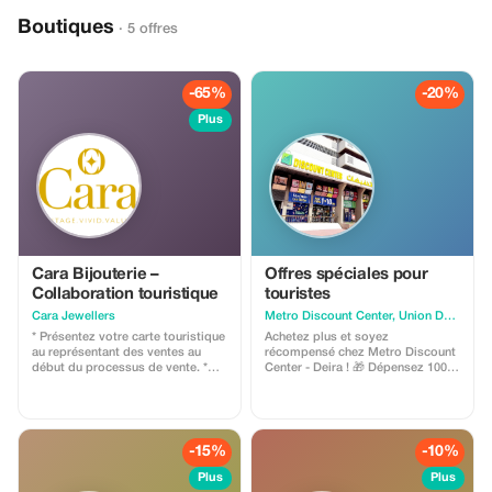
Boutiques
· 5 offres
-65%
-20%
Plus
Cara Bijouterie –
Offres spéciales pour
Collaboration touristique
touristes
Cara Jewellers
Metro Discount Center, Union Deira
* Présentez votre carte touristique
Achetez plus et soyez
au représentant des ventes au
récompensé chez Metro Discount
début du processus de vente. *
Center - Deira ! 🎁 Dépensez 100
Elle n'est valable que pour les
AED et recevez une bouteille d'eau
achats au prix indiqué et ne peut
isotherme GRATUITE 🎁 Dépensez
pas être utilisée en conjonction
150 AED et recevez des
avec d'autres réductions ou
brumisateurs corporels GRATUITS
promotions. * Le bon est
(4 pièces) 🎁 Dépensez 200 AED et
-15%
-10%
échangeable uniquement contre
recevez un sèche-cheveux
des bijoux en diamants et ne
GRATUIT 🎁 Dépensez 500 AED et
Plus
Plus
s'applique pas aux articles en or
recevez gratuitement un bagage