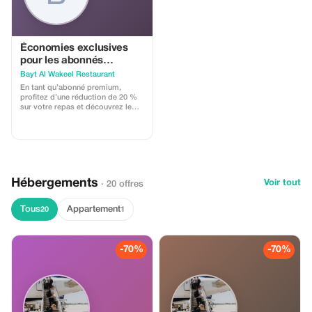
Économies exclusives
pour les abonnés
premium
Bayt Al Wakeel Restaurant
En tant qu’abonné premium,
profitez d’une réduction de 20 %
sur votre repas et découvrez le
meilleur du patrimoine culinaire de
Dubaï avec des économies
significatives.
Hébergements
Voir tout
· 20 offres
Tous
Appartement
20
1
-70%
-70%