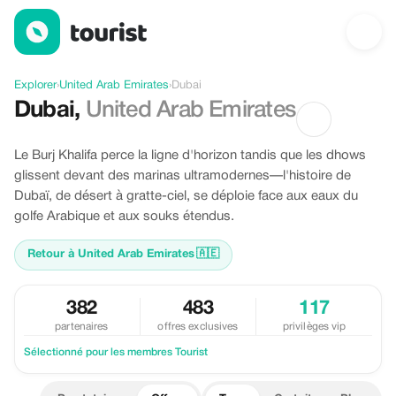
Offres à Dubai, United Arab Emirates
Explorer
›
United Arab Emirates
›
Dubai
Dubai
,
United Arab Emirates
Le Burj Khalifa perce la ligne d'horizon tandis que les dhows
glissent devant des marinas ultramodernes—l'histoire de
Dubaï, de désert à gratte-ciel, se déploie face aux eaux du
golfe Arabique et aux souks étendus.
Retour à United Arab Emirates
🇦🇪
382
483
117
partenaires
offres exclusives
privilèges vip
Sélectionné pour les membres Tourist