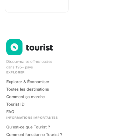
personnalisée avec votre logo, où
vous pouvez envoyer vos clients
acheter leurs eSIM. Cette page
inclut une réduction intégrée pour
vos clients. Cette réduction est
liée au partenaire co-marqué.
Chaque vente est liée à votre
compte et vous recevrez une
commission de 15 à 25 %, selon
la réduction appliquée.
Découvrez les offres locales
dans 195+ pays
EXPLORER
Explorer & Économiser
Toutes les destinations
Comment ça marche
Tourist ID
FAQ
INFORMATIONS IMPORTANTES
Qu'est-ce que Tourist ?
Comment fonctionne Tourist ?