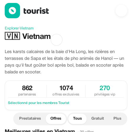
Offres à Vietnam
Explorer
›
Vietnam
🇻🇳
Vietnam
Les karsts calcaires de la baie d'Ha Long, les rizières en
terrasses de Sapa et les étals de pho animés de Hanoï — un
pays qu'il faut goûter bol après bol, balade en scooter après
balade en scooter.
862
1074
270
partenaires
offres exclusives
privilèges vip
Sélectionné pour les membres Tourist
Prestataires
Offres
Tous
Gratuit
Plus
Meilleures villes en Vietnam