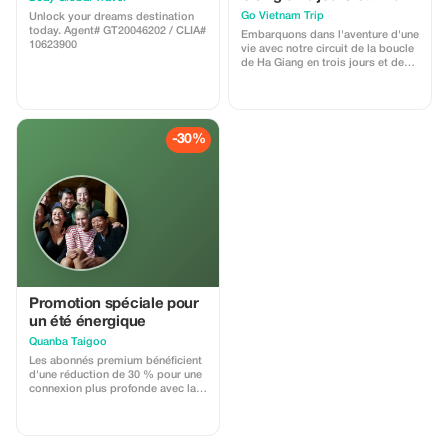
| Autocar Easy Rider avec
pas où aller ce soir, Myths est là.
Go Vietnam Trip
Unlock your dreams destination
cabine VIP
today. Agent# GT20046202 / CLIA#
Embarquons dans l'aventure d'une
10623900
vie avec notre circuit de la boucle
de Ha Giang en trois jours et deux
nuits comprenant les prestations
des bus Easy Rider et Cabine Vip .
Conçu pour les voyageurs à la
recherche du confort comme de
l’authenticité , ce voyage
-30%
mémorable vous fait traverser les
paysages époustouflants du Nord
vietnamien ;
Promotion spéciale pour
un été énergique
Quanba Taigoo
Les abonnés premium bénéficient
d'une réduction de 30 % pour une
connexion plus profonde avec la
culture vibrante et les paysages
époustouflants de Ha Giang.