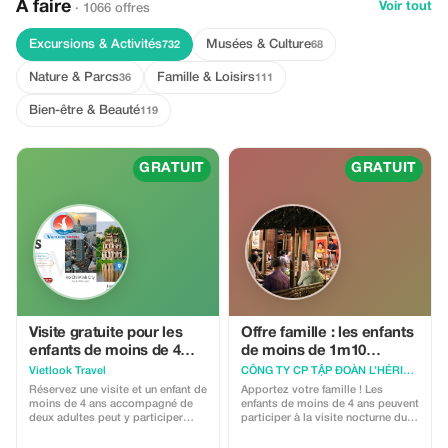
À faire
Voir tout
· 1066 offres
Excursions & Activités
Musées & Culture
732
68
Nature & Parcs
Famille & Loisirs
36
111
Bien-être & Beauté
119
GRATUIT
GRATUIT
Visite gratuite pour les
Offre famille : les enfants
enfants de moins de 4
de moins de 1m10
ans
voyagent gratuitement
Vietlook Travel
CÔNG TY CP TẬP ĐOÀN L’HÉRITAGE
Réservez une visite et un enfant de
Apportez votre famille ! Les
moins de 4 ans accompagné de
enfants de moins de 4 ans peuvent
deux adultes peut y participer
participer à la visite nocturne du
gratuitement, ce qui le rend plus
patrimoine gratuitement. Offre
amusant et abordable pour toute
familiale : les enfants de 0 à 99 cm