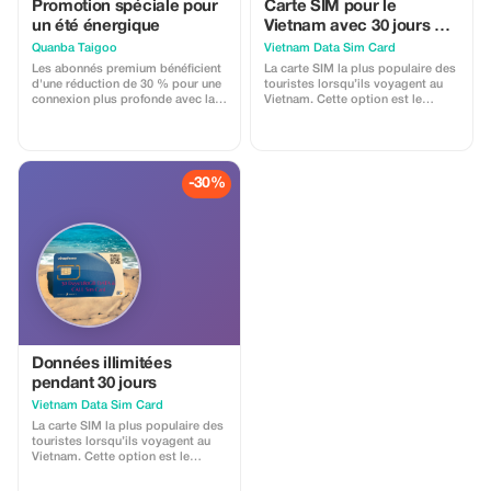
Promotion spéciale pour
Carte SIM pour le
un été énergique
Vietnam avec 30 jours et
180 Go de données et
Quanba Taigoo
Vietnam Data Sim Card
d'appels
Les abonnés premium bénéficient
La carte SIM la plus populaire des
d'une réduction de 30 % pour une
touristes lorsqu’ils voyagent au
connexion plus profonde avec la
Vietnam. Cette option est le
culture vibrante et les paysages
meilleur choix pour ceux qui
époustouflants de Ha Giang.
séjournent longtemps au Vietnam
jusqu’à 30 jours. Elle peut
également être prolongée si vous
restez plus d’un mois ici. Nous
-30%
tenons simplement à informer que
cette option nécessite de retirer la
carte SIM à notre comptoir à
l’aéroport international de Noi Bai,
situé au deuxième étage. À votre
arrivée, prenez vos bagages et
utilisez l’ascenseur pour monter
au deuxième étage. Vous verrez
notre comptoir avec l’enseigne
« Vietnam Tourist Sim ». Présentez
votre réservation et votre
passeport, nous configurerons
Données illimitées
immédiatement la carte SIM pour
pendant 30 jours
vous.
Vietnam Data Sim Card
La carte SIM la plus populaire des
touristes lorsqu’ils voyagent au
Vietnam. Cette option est le
meilleur choix pour ceux qui
séjournent longtemps au Vietnam