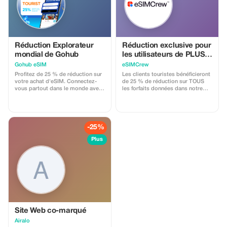
Réduction Explorateur
Réduction exclusive pour
mondial de Gohub
les utilisateurs de PLUS
sur tous les Forfaits et
Gohub eSIM
eSIMCrew
Rechargements –
Profitez de 25 % de réduction sur
Les clients touristes bénéficieront
utilisation multiple
votre achat d'eSIM. Connectez-
de 25 % de réduction sur TOUS
vous partout dans le monde avec
les forfaits données dans notre
des données à haut débit et
application eSIMCrew. Nous
concentrez-vous davantage sur
disposons de plus de 850 réseaux
votre expérience de voyage.
dans 180 pays offrant des
connexions haut débit avec 2 à 3
réseaux disponibles dans la
-25%
plupart des pays. L'application
eSIMCrew est très facile à utiliser
Plus
et propose un rechargement en un
seul clic directement depuis
l'appli. La carte SIM électronique
s'installe facilement en un seul
clic.
Site Web co-marqué
Airalo