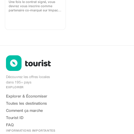
Une fois le contrat signé, vous
devrez vous inscrire comme
partenaire co-marqué sur Impact.
Airalo crée une page d'accueil
personnalisée avec votre logo, où
vous pouvez envoyer vos clients
acheter leurs eSIM. Cette page
inclut une réduction intégrée pour
vos clients. Cette réduction est
liée au partenaire co-marqué.
Chaque vente est liée à votre
compte et vous recevrez une
commission de 15 à 25 %, selon
la réduction appliquée.
Découvrez les offres locales
dans 195+ pays
EXPLORER
Explorer & Économiser
Toutes les destinations
Comment ça marche
Tourist ID
FAQ
INFORMATIONS IMPORTANTES