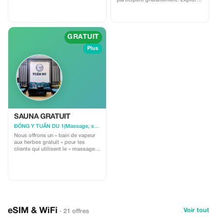
participent gratuitement. Explorez
services de massage. Des
le Vietnam avec toute la famille.
instructions d'utilisation seront
incluses avec le cadeau. 🍵
GRATUIT
Plus
SAUNA GRATUIT
ĐÔNG Y TUẤN DU 1(Massage, spa)
Nous offrons un « bain de vapeur
aux herbes gratuit » pour les
clients qui utilisent le « massage
thérapeutique profond » ou l'«
acupression maître ». 🌿
eSIM & WiFi
Voir tout
· 21 offres