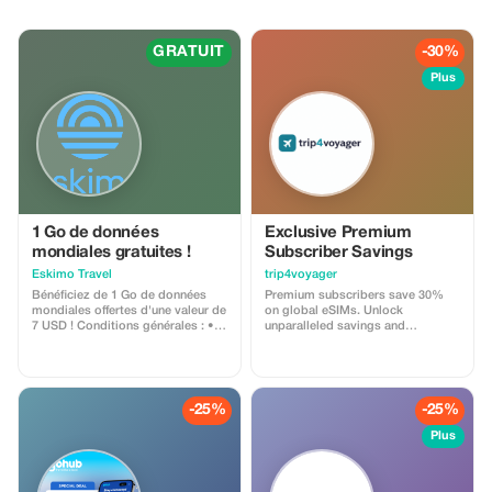
GRATUIT
-30%
Plus
1 Go de données
Exclusive Premium
mondiales gratuites !
Subscriber Savings
Eskimo Travel
trip4voyager
Bénéficiez de 1 Go de données
Premium subscribers save 30%
mondiales offertes d'une valeur de
on global eSIMs. Unlock
7 USD ! Conditions générales : •
unparalleled savings and
Le code cadeau est réservé aux
connectivity wherever you go as a
nouveaux utilisateurs Eskimo. •
valued member of trip4voyager.
Valable jusqu'au 15/10/2026
-25%
-25%
Plus