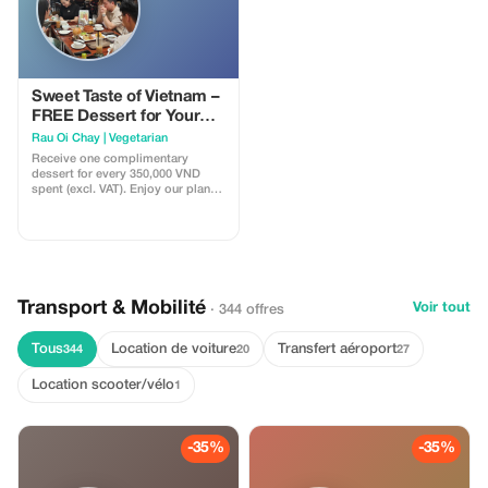
Sweet Taste of Vietnam –
FREE Dessert for Your
Journey
Rau Oi Chay | Vegetarian
Receive one complimentary
dessert for every 350,000 VND
spent (excl. VAT). Enjoy our plant-
based sweet creations, freshly
made to perfectly end your meal
at Rau Ơi—simple, rewarding, and
designed for sharing.
Transport & Mobilité
Voir tout
· 344 offres
Tous
Location de voiture
Transfert aéroport
344
20
27
Location scooter/vélo
1
-35%
-35%