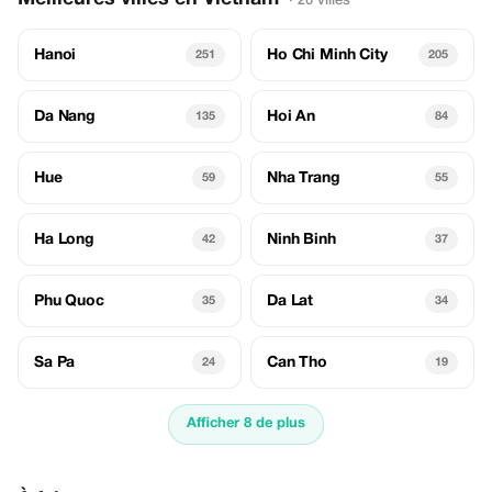
· 20 villes
Hanoi
Ho Chi Minh City
251
205
Da Nang
Hoi An
135
84
Hue
Nha Trang
59
55
Ha Long
Ninh Binh
42
37
Phu Quoc
Da Lat
35
34
Sa Pa
Can Tho
24
19
Afficher 8 de plus