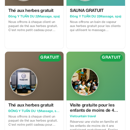
Thé aux herbes gratuit
SAUNA GRATUIT
Đông Y TUẤN DU 2(Massage, spa)
Đông Y TUẤN DU 2(Massage, spa)
Nous offrons à chaque client un
Nous offrons un bain de vapeur
paquet de thé aux herbes gratuit.
aux herbes gratuit pour les clients
C'est notre petit cadeau pour
qui utilisent le massage
vous remercier d'avoir utilisé nos
thérapeutique profond ou
services de massage. Des
l'acupression maître. 🌿
instructions d'utilisation seront
incluses avec le cadeau. 🍵
GRATUIT
GRATUIT
Thé aux herbes gratuit
Visite gratuite pour les
enfants de moins de 4
ĐÔNG Y TUẤN DU 1(Massage, spa)
ans
Vietountain travel
Nous offrons à chaque client un
paquet de thé aux herbes gratuit.
Réservez une visite en famille et
C'est notre petit cadeau pour
les enfants de moins de 4 ans
vous remercier d'avoir utilisé nos