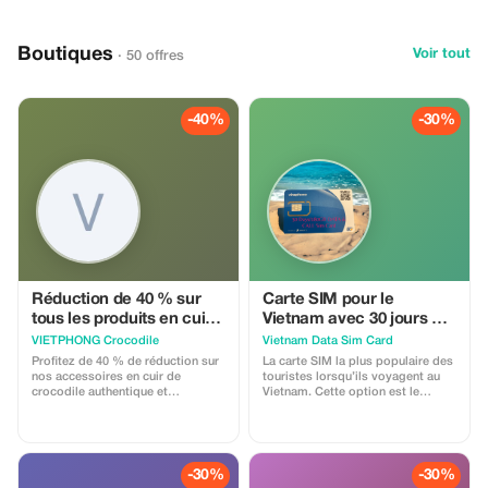
Boutiques
Voir tout
· 50 offres
-40%
-30%
Réduction de 40 % sur
Carte SIM pour le
tous les produits en cuir
Vietnam avec 30 jours et
de crocodile
180 Go de données et
VIETPHONG Crocodile
Vietnam Data Sim Card
d'appels
Profitez de 40 % de réduction sur
La carte SIM la plus populaire des
nos accessoires en cuir de
touristes lorsqu’ils voyagent au
crocodile authentique et
Vietnam. Cette option est le
rehaussez votre style avec nos
meilleur choix pour ceux qui
articles luxueux et durables.
séjournent longtemps au Vietnam
jusqu’à 30 jours. Elle peut
également être prolongée si vous
restez plus d’un mois ici. Nous
-30%
-30%
tenons simplement à informer que