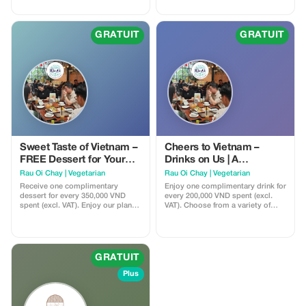
Spring Rolls (Cha Gio) and 2
specially selected refreshing local
drinks. A curated taste of Vietnam
at Rau Ơi — fresh, vibrant, and
GRATUIT
GRATUIT
perfect for 2–4 guests to share.
Sweet Taste of Vietnam –
Cheers to Vietnam –
FREE Dessert for Your
Drinks on Us | A
Journey
Refreshing Local
Rau Oi Chay | Vegetarian
Rau Oi Chay | Vegetarian
Experience
Receive one complimentary
Enjoy one complimentary drink for
dessert for every 350,000 VND
every 200,000 VND spent (excl.
spent (excl. VAT). Enjoy our plant-
VAT). Choose from a variety of
based sweet creations, freshly
selected beverages including,
made to perfectly end your meal
coconut juice, herbal drink, fruit
at Rau Ơi—simple, rewarding, and
sodas, fruit iced teas, yogurt
designed for sharing.
drinks, and soft drinks—perfect
for a refreshing boost with your
GRATUIT
meal at Rau Ơi.
Plus