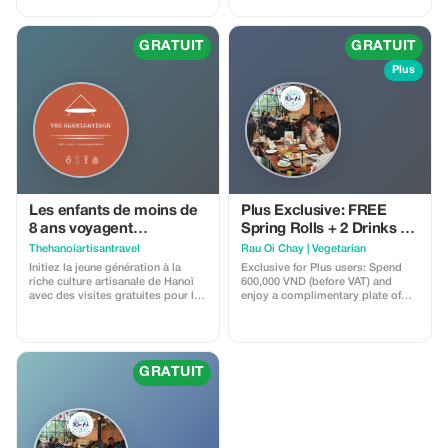
la famille.
ne payent pas.
GRATUIT
GRATUIT
Plus
Les enfants de moins de
Plus Exclusive: FREE
8 ans voyagent
Spring Rolls + 2 Drinks –
gratuitement
Vietnamese Experience
Thehanoiartisantravel
Rau Oi Chay | Vegetarian
Initiez la jeune génération à la
Exclusive for Plus users: Spend
riche culture artisanale de Hanoï
600,000 VND (before VAT) and
avec des visites gratuites pour les
enjoy a complimentary plate of
enfants de moins de 8 ans.
our signature crispy Vietnamese
Spring Rolls (Cha Gio) and 2
specially selected refreshing local
drinks. A curated taste of Vietnam
at Rau Ơi — fresh, vibrant, and
GRATUIT
perfect for 2–4 guests to share.