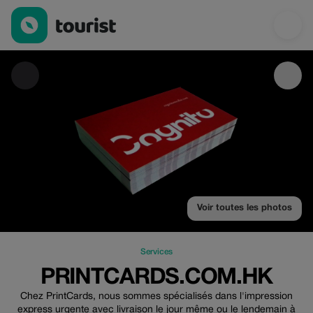
PrintCards.com.hk — Services | Up to 10% off | Tourist
Voir toutes les photos
Services
PRINTCARDS.COM.HK
Chez PrintCards, nous sommes spécialisés dans l'impression
express urgente avec livraison le jour même ou le lendemain à