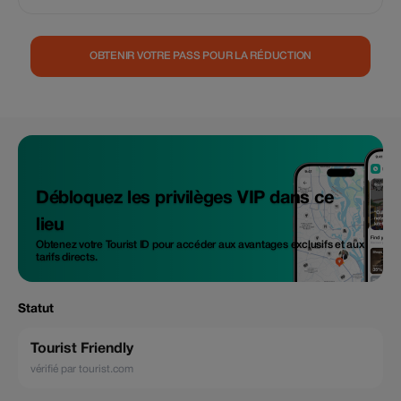
notre service d'impression express dédié. Nous utilisons des papiers
certifiés FSC™, soigneusement sélectionnés et provenant des États-
Unis, du Royaume-Uni, de l'UE et du Japon pour garantir une qualité
supérieure, une précision et un développement durable à chaque
OBTENIR VOTRE PASS POUR LA RÉDUCTION
impression. Veuillez envoyer vos fichiers de conception par e-mail, nous
les examinerons et confirmerons si le format est adapté à la production
d'impression.
Débloquez les privilèges VIP dans ce
lieu
Obtenez votre Tourist ID pour accéder aux avantages exclusifs et aux
tarifs directs.
Statut
Tourist Friendly
vérifié par tourist.com