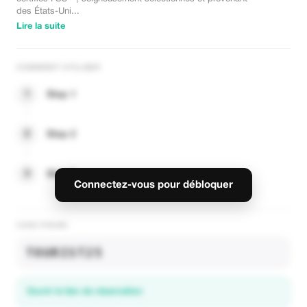
des États-Uni...
Lire la suite
COMMENT UTILISER
1
Step 1
2
Step 2
3
Step 3
Connectez-vous pour débloquer
CODE PROMO
TOURIST25
Ouvrir le lien de réservation