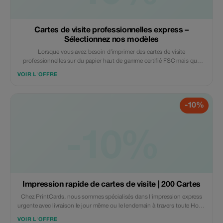
Cartes de visite professionnelles express –
Sélectionnez nos modèles
Lorsque vous avez besoin d’imprimer des cartes de visite
professionnelles sur du papier haut de gamme certifié FSC mais que
vous ne disposez pas de mise en page, ne vous inquiétez pas. Vous
VOIR L'OFFRE
pouvez sélectionner l’un de nos modèles et nous vous aiderons à
ajouter vos informations pour la production d’impression. Notre délai de
production est de 1 jour ouvrable, avec livraison le jour même disponible
-10%
moyennant un coût supplémentaire de livraison urgente aux adresses de
Hong Kong. Nous proposons une livraison dans le monde entier via e-
Express. Veuillez nous indiquer la quantité, l’adresse de livraison, vos
coordonnées avec ou sans votre fichier logo par courriel à
-10%
info@PrintCards.com.hk ou via WhatsApp +852 5542 1166.
Impression rapide de cartes de visite | 200 Cartes
Chez PrintCards, nous sommes spécialisés dans l'impression express
urgente avec livraison le jour même ou le lendemain à travers toute Hong
Kong. Recevez rapidement des cartes de visite de haute qualité grâce à
VOIR L'OFFRE