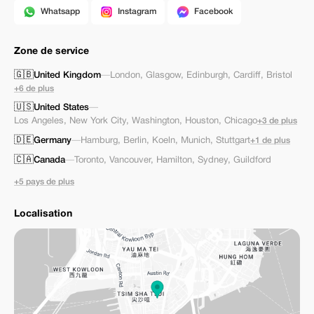
Whatsapp
Instagram
Facebook
Zone de service
🇬🇧
United Kingdom
—
London
,
Glasgow
,
Edinburgh
,
Cardiff
,
Bristol
+6 de plus
🇺🇸
United States
—
Los Angeles
,
New York City
,
Washington
,
Houston
,
Chicago
+3 de plus
🇩🇪
Germany
—
Hamburg
,
Berlin
,
Koeln
,
Munich
,
Stuttgart
+1 de plus
🇨🇦
Canada
—
Toronto
,
Vancouver
,
Hamilton
,
Sydney
,
Guildford
+5 pays de plus
Localisation