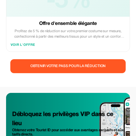
-5%
Offre d'ensemble élégante
Profitez de 5 % de réduction sur votre premier costume sur mesure,
confectionné à partir des meilleurs tissus pour un style et un confort
inégalés. Découvrez l'élégance avec Raja Fashions.
VOIR L'OFFRE
OBTENIR VOTRE PASS POUR LA RÉDUCTION
Débloquez les privilèges VIP dans ce
lieu
Obtenez votre Tourist ID pour accéder aux avantages exclusifs et aux
tarifs directs.