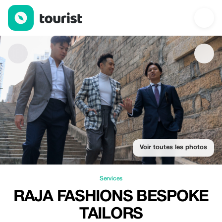
Raja Fashions Bespoke Tailors — Services | Up to 15% off | Tou
Voir toutes les photos
Services
RAJA FASHIONS BESPOKE
TAILORS