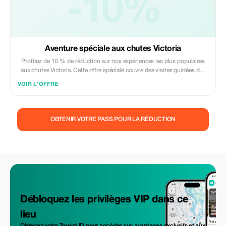
-10%
Aventure spéciale aux chutes Victoria
Profitez de 10 % de réduction sur nos expériences les plus populaires
aux chutes Victoria. Cette offre spéciale couvre des visites guidées des
chutes, des excursions d'une journée à Chobe, des croisières au
VOIR L'OFFRE
coucher du soleil, des transferts aéroport et certaines activités
sélectionnées. Voyagez avec des experts locaux de confiance, dans des
véhicules confortables et un service fiable du début à la fin. Valable
uniquement pour les nouvelles réservations et sous réserve de
OBTENIR VOTRE PASS POUR LA RÉDUCTION
disponibilité. Réservez votre aventure dès aujourd'hui et explorez les
chutes Victoria en toute confiance.
Débloquez les privilèges VIP dans ce
lieu
Obtenez votre Tourist ID pour accéder aux avantages exclusifs et aux