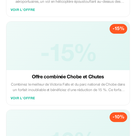
aéroportuaires, un vol en hélicoptère époustouflant au-dessus des
chutes Victoria et une excursion d'une journée complète à Chobe. Ce
VOIR L'OFFRE
forfait aventure comprend des transferts sans encombre, un vol
panoramique en hélicoptère, une croisière en bateau sur le Chobe, une
excursion safari et un déjeuner. Découvrez les chutes du ciel et la beauté
-15%
sauvage du Chobe lors d'un voyage inoubliable. Réservations anticipées
uniquement.
-15%
Offre combinée Chobe et Chutes
Combinez le meilleur de Victoria Falls et du parc national de Chobe dans
un forfait inoubliable et bénéficiez d'une réduction de 15 %. Ce forfait
comprend une visite guidée des chutes et une excursion d'une journée
VOIR L'OFFRE
complète au parc national de Chobe avec croisière en bateau, safari
terrestre et transferts. Découvrez deux destinations emblématiques avec
des guides locaux experts et un service impeccable. Valable pour les
-10%
réservations anticipées et sous réserve de disponibilité.