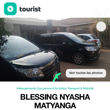
Blessing Nyasha Matyanga — Hébergements | Up to 15% off | 
Voir toutes les photos
Hébergements
,
Excursions & Activités
,
Transport & Mobilité
BLESSING NYASHA
MATYANGA