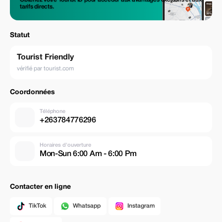
tarifs directs.
Statut
Tourist Friendly
vérifié par tourist.com
Coordonnées
Téléphone
+263784776296
Horaires d'ouverture
Mon-Sun 6:00 Am - 6:00 Pm
Contacter en ligne
TikTok
Whatsapp
Instagram