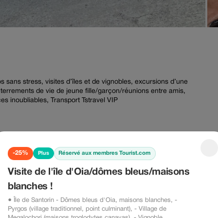
ans stress, visites d’îles et de vignobles, excursions d’une
nterrements de vie de jeune fille/garçon/réunions entre amis,
es inoubliables, Transport Tstravel VIP
-25%
Réservé aux membres Tourist.com
Plus
-10%
-25% Plus
Visite de l'île d'Oia/dômes bleus/maisons
blanches !
0%
-25%
● Île de Santorin - Dômes bleus d'Oia, maisons blanches, -
Pyrgos (village traditionnel, point culminant), - Village de
Megalochori (maisons troglodytes canavas), - Vignoble