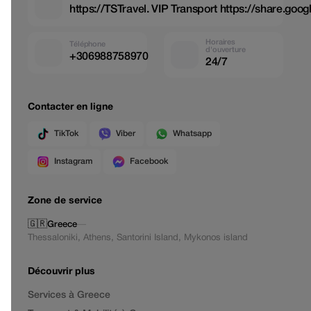
https://TSTravel. VIP Transport https://share.g
Horaires
Téléphone
d'ouverture
+306988758970
24/7
Contacter en ligne
TikTok
Viber
Whatsapp
Instagram
Facebook
Zone de service
🇬🇷
Greece
—
Thessaloniki
,
Athens
,
Santorini Island
,
Mykonos island
Découvrir plus
Services à Greece