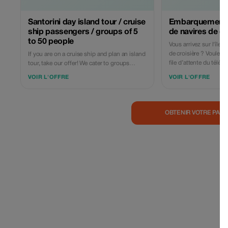
Santorini day island tour / cruise
Embarquement 
ship passengers / groups of 5
de navires de cr
to 50 people
Vous arrivez sur l'île 
de croisière ? Voulez-vous éviter la longue
If you are on a cruise ship and plan an island
file d’attente du téléphérique 
tour, take our offer! We cater to groups
maximum du temps pr
ranging from 5 up to 50 persons with
VOIR L'OFFRE
VOIR L'OFFRE
sur l'île ! Contactez TSTravel : nous sommes
competitive pricing! Let's create
des locaux avec une t
unforgettable memories during your stay in
et des recommandations
Santorini!!! Please get in touch if interested...
Choisissez le meilleur 
Thank You!!
OBTENIR VOTRE PASS