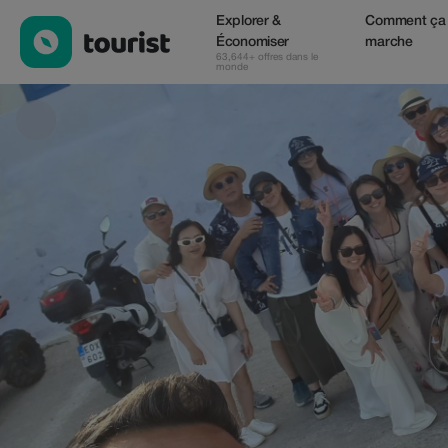
Tstravel — Services | Up to 25% off | Tourist
Explorer &
Comment ça
Économiser
marche
63,644+ offres dans le
monde