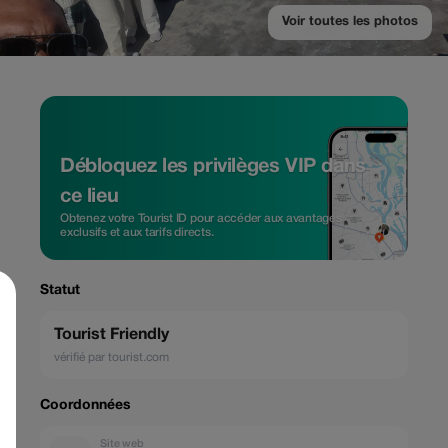
Voir toutes les photos
Débloquez les privilèges VIP dans
ce lieu
Obtenez votre Tourist ID pour accéder aux avantages
exclusifs et aux tarifs directs.
Statut
Tourist Friendly
vérifié par tourist.com
Coordonnées
Site web