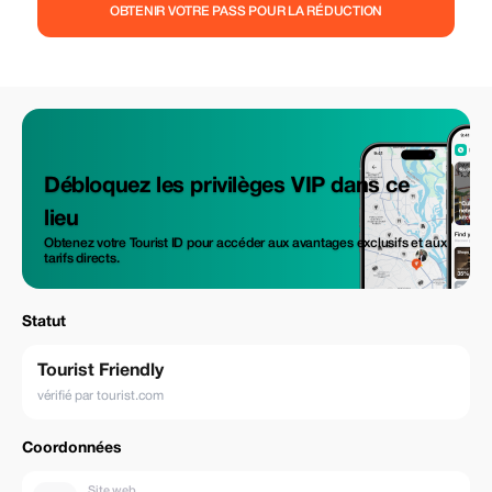
OBTENIR VOTRE PASS POUR LA RÉDUCTION
Débloquez les privilèges VIP dans ce
lieu
Obtenez votre Tourist ID pour accéder aux avantages exclusifs et aux
tarifs directs.
Statut
Tourist Friendly
vérifié par tourist.com
Coordonnées
Site web