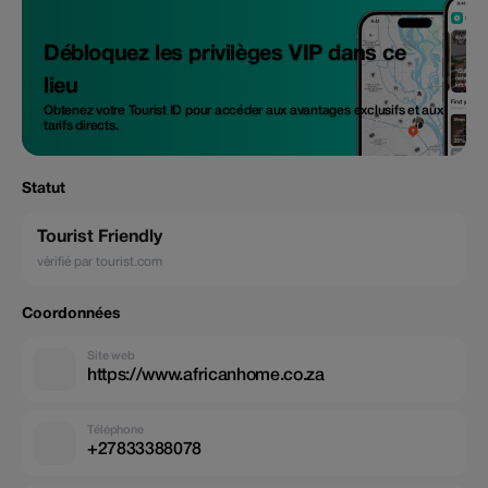
Débloquez les privilèges VIP dans ce
lieu
Obtenez votre Tourist ID pour accéder aux avantages exclusifs et aux
tarifs directs.
Statut
Tourist Friendly
vérifié par tourist.com
Coordonnées
Site web
https://www.africanhome.co.za
Téléphone
+27833388078