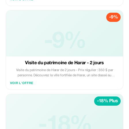
Langano. Profitez de l'observation des oiseaux, des paysages sereins et
d'une excursion en bateau pour voir les hippopotames dans leur habitat
naturel. Comprend l'hébergement, le transport et des visites guidées de
-9%
sites pittoresques et de zones fauniques. Parfait pour les voyageurs à la
recherche de détente, de nature et d'expériences inoubliables avec la
faune.
-9%
Visite du patrimoine de Harar - 2 jours
Visite du patrimoine de Harar de 2 jours - Prix régulier : 350 $ par
personne. Découvrez la ville fortifiée de Harar, un site classé au
patrimoine mondial de l'UNESCO, connue pour ses anciennes
VOIR L'OFFRE
mosquées, ses marchés colorés et ses riches traditions culturelles.
Comprend hébergement, transport et visites guidées. Parfait pour les
voyageurs à la recherche d'une expérience immersive de l'histoire
-18% Plus
vibrante et du patrimoine unique de l'Éthiopie.
-18%