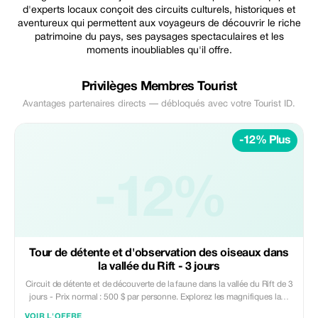
d'experts locaux conçoit des circuits culturels, historiques et
aventureux qui permettent aux voyageurs de découvrir le riche
patrimoine du pays, ses paysages spectaculaires et les
moments inoubliables qu'il offre.
Privilèges Membres Tourist
Avantages partenaires directs — débloqués avec votre Tourist ID.
-12% Plus
-12%
Tour de détente et d'observation des oiseaux dans
la vallée du Rift - 3 jours
Circuit de détente et de découverte de la faune dans la vallée du Rift de 3
jours - Prix normal : 500 $ par personne. Explorez les magnifiques lacs
de la vallée du Rift, notamment Abijata, Shala, le lac Awassa et le lac
VOIR L'OFFRE