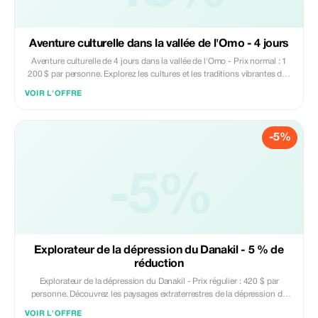
Aventure culturelle dans la vallée de l'Omo - 4 jours
Aventure culturelle de 4 jours dans la vallée de l'Omo - Prix normal : 1
200 $ par personne. Explorez les cultures et les traditions vibrantes des
tribus de la vallée de l'Omo en Éthiopie. Visitez les villages locaux,
VOIR L'OFFRE
participez à des cérémonies traditionnelles et découvrez des paysages
uniques. Comprend hébergement, transport et expériences culturelles
guidées. Parfait pour les voyageurs cherchant un voyage immersif dans
-5%
le patrimoine diversifié et la vie tribale de l'Éthiopie.
-5%
Explorateur de la dépression du Danakil - 5 % de
réduction
Explorateur de la dépression du Danakil - Prix régulier : 420 $ par
personne. Découvrez les paysages extraterrestres de la dépression du
Danakil, y compris des sources sulfureuses colorées, des plaines de sel
VOIR L'OFFRE