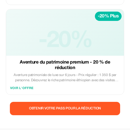
et des villages traditionnels afar. Comprend l'hébergement, le transport
et des expériences culturelles et géologiques guidées. Parfait pour les
voyageurs aventureux à la recherche d'un voyage éthiopien unique et
-20% Plus
inoubliable.
-20%
Aventure du patrimoine premium - 20 % de
réduction
Aventure patrimoniale de luxe sur 6 jours - Prix régulier : 1 350 $ par
personne. Découvrez le riche patrimoine éthiopien avec des visites
guidées d'Addis Abeba, les sites historiques de Debre Libanos, les
VOIR L'OFFRE
églises creusées dans la roche de Lalibela et la vallée vibrante de l'Omo.
Cette offre comprend l'hébergement, le transport et des expériences
culturelles. Parfait pour les voyageurs en quête d'un voyage immersif —
maintenant avec une réduction de 20 % pendant une période limitée
OBTENIR VOTRE PASS POUR LA RÉDUCTION