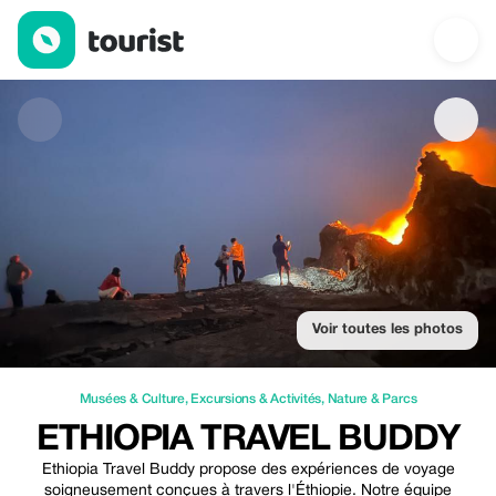
Ethiopia Travel Buddy — Musées & Culture | Up to 20% off | To
Voir toutes les photos
Musées & Culture
,
Excursions & Activités
,
Nature & Parcs
ETHIOPIA TRAVEL BUDDY
Ethiopia Travel Buddy propose des expériences de voyage
soigneusement conçues à travers l'Éthiopie. Notre équipe