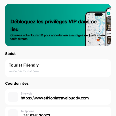
Débloquez les privilèges VIP dans ce
lieu
Obtenez votre Tourist ID pour accéder aux avantages exclusifs et aux
tarifs directs.
Statut
Tourist Friendly
vérifié par tourist.com
Coordonnées
Site web
https://www.ethiopiatravelbuddy.com
Téléphone
+251926120072