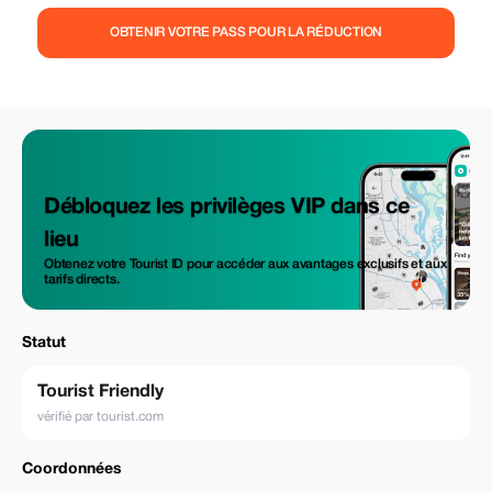
OBTENIR VOTRE PASS POUR LA RÉDUCTION
Débloquez les privilèges VIP dans ce
lieu
Obtenez votre Tourist ID pour accéder aux avantages exclusifs et aux
tarifs directs.
Statut
Tourist Friendly
vérifié par tourist.com
Coordonnées