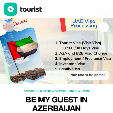
Be my guest in Azerbaijan — Services | Up to 20% off | Tourist
Voir toutes les photos
Services
,
Excursions & Activités
,
Famille & Loisirs
BE MY GUEST IN
AZERBAIJAN