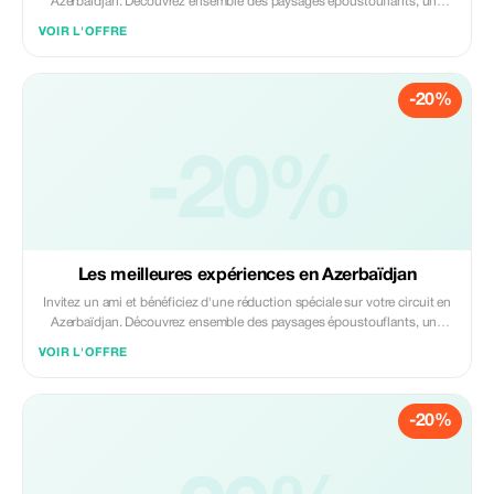
Azerbaïdjan. Découvrez ensemble des paysages époustouflants, une
riche culture et des expériences inoubliables. L'offre comprend des
VOIR L'OFFRE
guides professionnels, un transport confortable et des itinéraires
personnalisés. Voyagez entre amis, partagez des moments incroyables...
-20%
-20%
Les meilleures expériences en Azerbaïdjan
Invitez un ami et bénéficiez d'une réduction spéciale sur votre circuit en
Azerbaïdjan. Découvrez ensemble des paysages époustouflants, une
riche culture et des expériences inoubliables. L'offre comprend des
VOIR L'OFFRE
guides professionnels, un transport confortable et des itinéraires
personnalisés. Voyagez entre amis, partagez des moments incroyables...
-20%