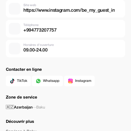
Site web
https://www.instagram.com/be_my_guest_in
Téléphone
+994773207757
Horaires d'ouverture
09.00-24.00
Contacter en ligne
TikTok
Whatsapp
Instagram
Zone de service
🇦🇿
Azerbaijan
—
Baku
Découvrir plus