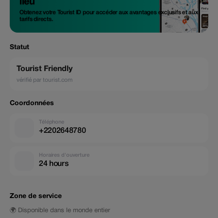
lieu
Obtenez votre Tourist ID pour accéder aux avantages exclusifs et aux
tarifs directs.
Statut
Tourist Friendly
vérifié par tourist.com
Coordonnées
Téléphone
+2202648780
Horaires d'ouverture
24 hours
Zone de service
🌍 Disponible dans le monde entier