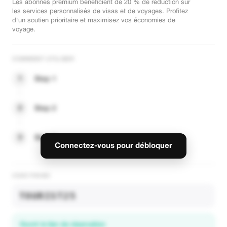
Les abonnés premium bénéficient de 20 % de réduction sur
les services personnalisés de visas et de voyages. Profitez
d'un soutien prioritaire et maximisez vos économies de
voyage.
COMMENT UTILISER
1
Step 1
2
Step 2
3
Step 3
Connectez-vous pour débloquer
CODE PROMO
TOURIST25
Ouvrir le lien de réservation