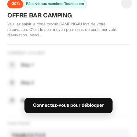
-20%
Réservé aux membres Tourist.com
OFFRE BAR CAMPING
Veuillez saisir le code promo CAMPING4U lors de votre
réservation. C'est le seul moyen pour nous de confirmer votre
réservation. Merci.
COMMENT UTILISER
1
Step 1
2
Step 2
3
Step 3
Connectez-vous pour débloquer
CODE PROMO
TOURIST25