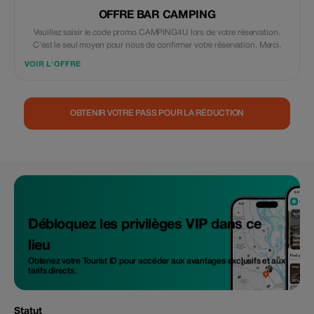
OFFRE BAR CAMPING
Veuillez saisir le code promo CAMPING4U lors de votre réservation.
C'est le seul moyen pour nous de confirmer votre réservation. Merci.
VOIR L'OFFRE
OBTENIR VOTRE PASS POUR LA RÉDUCTION
Débloquez les privilèges VIP dans ce
lieu
Obtenez votre Tourist ID pour accéder aux avantages exclusifs et aux
tarifs directs.
Statut