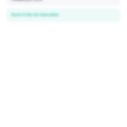
Ouvrir le lien de réservation
Découvrez les offres locales
dans 195+ pays
EXPLORER
Explorer & Économiser
Toutes les destinations
Comment ça marche
Tourist ID