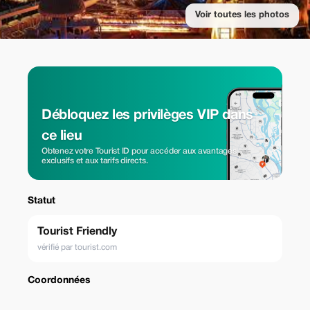
Voir toutes les photos
Débloquez les privilèges VIP dans
ce lieu
Obtenez votre Tourist ID pour accéder aux avantages
exclusifs et aux tarifs directs.
Statut
Tourist Friendly
vérifié par tourist.com
Coordonnées