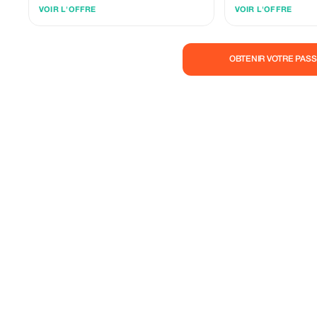
services de transport privé pour une
VOIR L'OFFRE
VOIR L'OFFRE
expérience de voyage améliorée.
OBTENIR VOTRE PASS