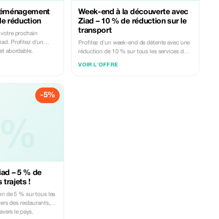
 déménagement
Week-end à la découverte avec
de réduction
Ziad – 10 % de réduction sur le
transport
votre prochain
ad. Profitez d'un
Profitez d'un week-end de détente avec une
et abordable.
réduction de 10 % sur tous les services de
transport. Parfait pour des visites dans les
VOIR L'OFFRE
restaurants et centres commerciaux.
-5%
5%
iad – 5 % de
 trajets !
on de 5 % sur tous les
vers des restaurants,
avers le pays.