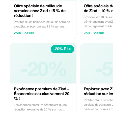
Offre spéciale de milieu de
Offre spéciale
semaine chez Ziad : 15 % de
de Ziad – 10 % 
réduction !
Économisez 10 % sur 
déménagement avec Zi
Profitez d'une balade en milieu de semaine
déménagement fluide 
avec Ziad et économisez 15 % sur vos
services de transport.
VOIR L'OFFRE
VOIR L'OFFRE
-20% Plus
-20%
-
Expérience premium de Ziad –
Explorez avec Z
Économisez exclusivement 20
réduction sur les
% !
Profitez d'une réducti
services de transport 
Les abonnés premium bénéficient d'une
cafés et boutiques à tr
réduction exclusive de 20 % sur nos