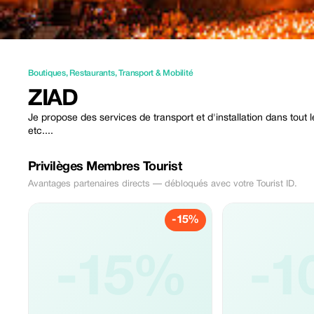
Boutiques
,
Restaurants
,
Transport & Mobilité
ZIAD
Je propose des services de transport et d'installation dans tout 
etc....
Privilèges Membres Tourist
Avantages partenaires directs — débloqués avec votre Tourist ID.
-15%
-15%
-1