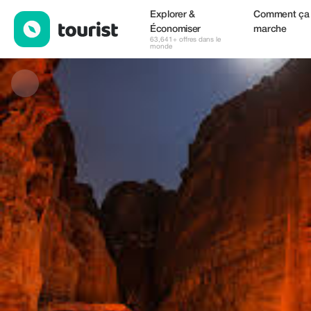
Ziad — Boutiques | Up to 20% off | Tourist
Explorer &
Comment ça
Économiser
marche
63,641+ offres dans le
monde