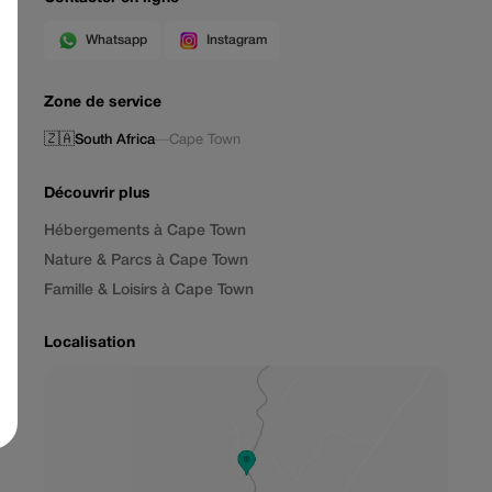
Whatsapp
Instagram
Zone de service
🇿🇦
South Africa
—
Cape Town
Découvrir plus
Hébergements à Cape Town
Nature & Parcs à Cape Town
Famille & Loisirs à Cape Town
Localisation