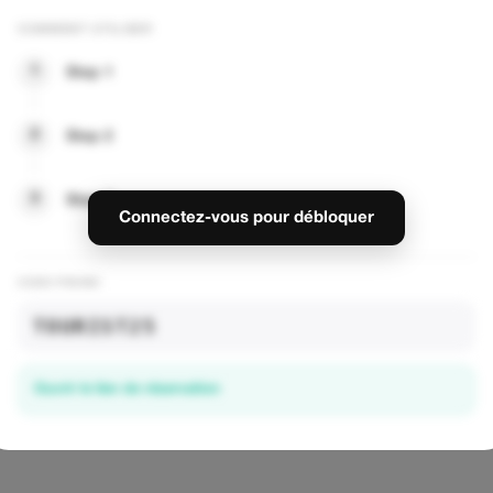
 POUR LA RÉDUCTION
COMMENT UTILISER
1
Step 1
2
Step 2
3
Step 3
Connectez-vous pour débloquer
CODE PROMO
TOURIST25
Ouvrir le lien de réservation