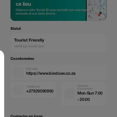
ce lieu
Obtenez votre Tourist ID pour accéder aux avantages
exclusifs et aux tarifs directs.
Statut
Tourist Friendly
vérifié par tourist.com
Coordonnées
Site web
https://www.biedouw.co.za
Horaires
Téléphone
d'ouverture
+27829590950
Mon-Sun 7:00
- 20:00
Contacter en ligne