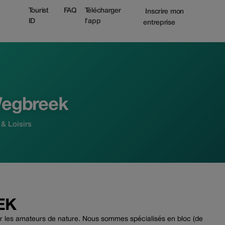
urist
Tourist
FAQ
Télécharger
Inscrire mon
ID
l'app
entreprise
Wegbreek
& Loisirs
EK
 les amateurs de nature. Nous sommes spécialisés en bloc (de