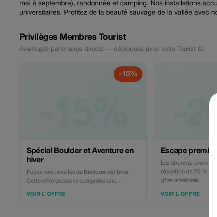
mai à septembre), randonnée et camping. Nos installations accue
universitaires. Profitez de la beauté sauvage de la vallée avec n
Privilèges Membres Tourist
Avantages partenaires directs — débloqués avec votre Tourist ID.
-15%
-15%
-2
Spécial Boulder et Aventure en
Escape premium
hiver
Les abonnés premium 
réduction de 20 % sur l
Fuyez vers la vallée de Biedouw cet hiver !
gîtes améliorés.
Cette offre exclusive comprend une
réduction sur tous les séjours en dortoir et
VOIR L'OFFRE
VOIR L'OFFRE
en chalet. Parfait pour les grimpeurs,
randonneurs et amoureux de la nature qui
souhaitent explorer nos sites d'escalade de