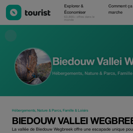
Biedouw Vallei Wegbreek — Hébergements | Up to 20% off | To
Explorer &
Comment ça
Économiser
marche
63,866+ offres dans le
monde
Biedouw Vallei 
Hébergements, Nature & Parcs, Famille 
Hébergements
,
Nature & Parcs
,
Famille & Loisirs
BIEDOUW VALLEI WEGBRE
La vallée de Biedouw Wegbreek offre une escapade unique pour