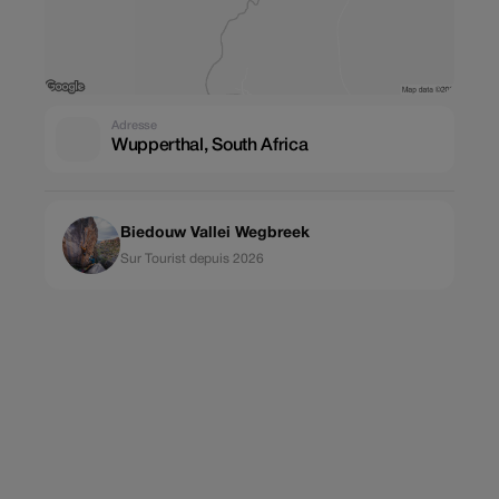
Adresse
Wupperthal, South Africa
Biedouw Vallei Wegbreek
Sur Tourist depuis 2026