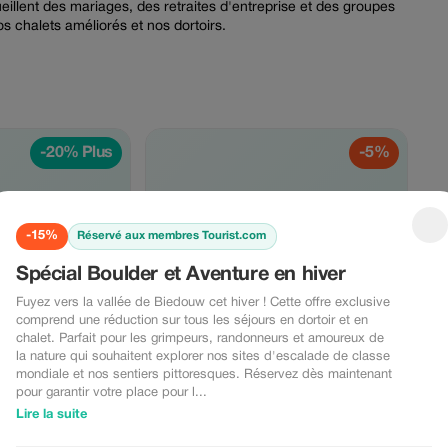
illent des mariages, des retraites d'entreprise et des groupes
os chalets améliorés et nos dortoirs.
-20% Plus
-5%
0%
-5%
-15%
Réservé aux membres Tourist.com
Spécial Boulder et Aventure en hiver
Fuyez vers la vallée de Biedouw cet hiver ! Cette offre exclusive
 exclusif
Réduction Vallée Aventure
comprend une réduction sur tous les séjours en dortoir et en
bénéficient d'une
Profitez de 5 % de réduction sur toutes les
chalet. Parfait pour les grimpeurs, randonneurs et amoureux de
es retraites et les
réservations pour l'escalade en bloc, la
la nature qui souhaitent explorer nos sites d'escalade de classe
randonnée ou le camping.
mondiale et nos sentiers pittoresques. Réservez dès maintenant
pour garantir votre place pour l...
VOIR L'OFFRE
Lire la suite