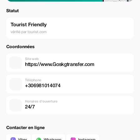
Statut
Tourist Friendly
vérifié par tourist.com
Coordonnées
Site web
https://www.Goskgtransfer.com
Téléphone
+306981014074
Horaires d'ouverture
24/7
Contacter en ligne
Viber
Whatsapp
Instagram