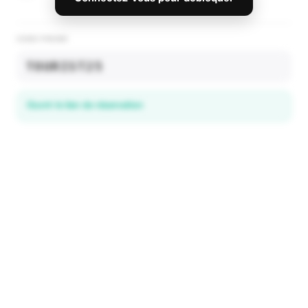
CODE PROMO
TOURIST25
Ouvrir le lien de réservation
Découvrez les offres locales
dans 195+ pays
EXPLORER