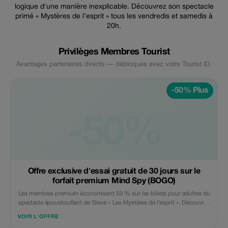
logique d'une manière inexplicable. Découvrez son spectacle
primé « Mystères de l’esprit » tous les vendredis et samedis à
20h.
Privilèges Membres Tourist
Avantages partenaires directs — débloqués avec votre Tourist ID.
-50% Plus
-50%
Offre exclusive d'essai gratuit de 30 jours sur le
forfait premium Mind Spy (BOGO)
Les membres premium économisent 50 % sur les billets pour adultes du
spectacle époustouflant de Steve « Les Mystères de l’esprit ». Découvrez
une expérience mentale magique ultime !
VOIR L'OFFRE