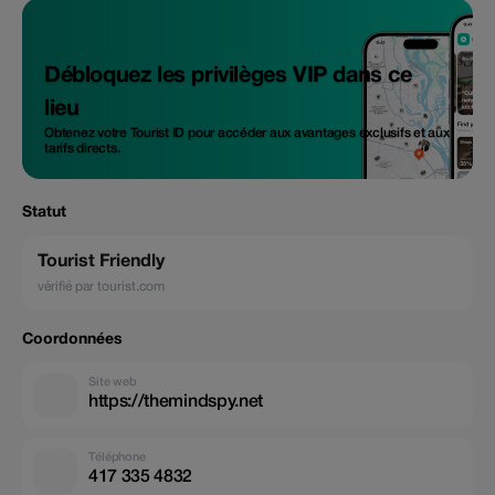
Débloquez les privilèges VIP dans ce
lieu
Obtenez votre Tourist ID pour accéder aux avantages exclusifs et aux
tarifs directs.
Statut
Tourist Friendly
vérifié par tourist.com
Coordonnées
Site web
https://themindspy.net
Téléphone
417 335 4832