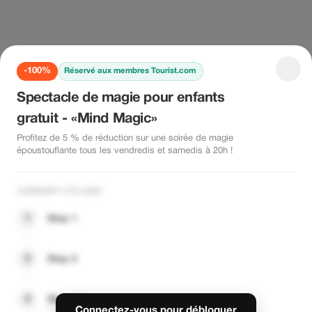
-100%
Réservé aux membres Tourist.com
Spectacle de magie pour enfants
gratuit - «Mind Magic»
Profitez de 5 % de réduction sur une soirée de magie
époustouflante tous les vendredis et samedis à 20h !
COMMENT UTILISER
1
Step 1
2
Step 2
3
Step 3
Connectez-vous pour débloquer