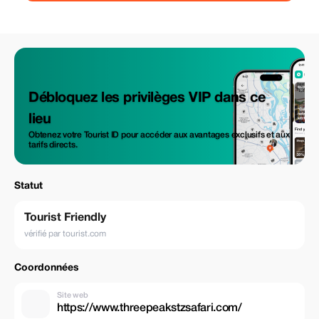
octobre, c'est la meilleure période pour observer la migration des gnous
dans le Serengeti. De décembre à mars, c'est le moment idéal pour
assister à la naissance des gnous. Parmi les activités de safari proposées
dans le parc national du Serengeti, on trouve les safaris en véhicule, les
vols en montgolfière, les randonnées guidées et l'observation des
oiseaux.
Débloquez les privilèges VIP dans ce
lieu
Obtenez votre Tourist ID pour accéder aux avantages exclusifs et aux
tarifs directs.
Statut
Tourist Friendly
vérifié par tourist.com
Coordonnées
Site web
https://www.threepeakstzsafari.com/