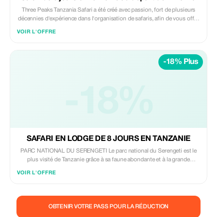
Three Peaks Tanzania Safari a été créé avec passion, fort de plusieurs
décennies d'expérience dans l'organisation de safaris, afin de vous offrir
ce qu'aucun autre voyagiste ne peut proposer : une flexibilité et un
VOIR L'OFFRE
dévouement inégalés. Notre équipe mettra tout en œuvre pour rendre
votre voyage inoubliable, de votre premier contact jusqu'à votre départ.
-18% Plus
-18%
SAFARI EN LODGE DE 8 JOURS EN TANZANIE
PARC NATIONAL DU SERENGETI Le parc national du Serengeti est le
plus visité de Tanzanie grâce à sa faune abondante et à la grande
migration des gnous. Cette migration spectaculaire voit des milliers de
VOIR L'OFFRE
gnous, de zèbres et de gazelles de Thomson quitter le parc national du
Serengeti pour rejoindre le Kenya en traversant la rivière Mara, à la
recherche de pâturages. Ce spectacle impressionnant est l'un des
derniers grands mouvements d'animaux terrestres de la planète ; les
OBTENIR VOTRE PASS POUR LA RÉDUCTION
troupeaux sont si vastes qu'ils sont visibles depuis l'espace ! De juin à