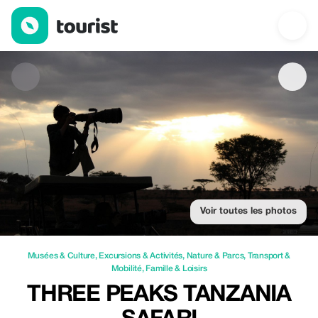
Three Peaks Tanzania safari — Musées & Culture | Up to 49% of
Voir toutes les photos
Musées & Culture
,
Excursions & Activités
,
Nature & Parcs
,
Transport &
Mobilité
,
Famille & Loisirs
THREE PEAKS TANZANIA