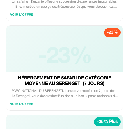
Un safari en Tanzanie offre une succession d'expériences inoubliables.
Et ce n'est qu'un aperçu des trésors cachés que vous découvrirez,
comme l'observation des chimpanzés dans les forêts tropicales vierges
VOIR L'OFFRE
de Mahale et Rubondo, ou l'observation de la faune sauvage en toute
tranquillité au cœur des paysages uniques et magnifiques de Nyerere.
Vous pourrez également apercevoir des lions grimpant aux arbres dans
-23%
le parc national du lac Manyara, ou admirer les grands troupeaux
d'éléphants du parc national de Tarangire, parmi bien d'autres merveilles.
-23%
HÉBERGEMENT DE SAFARI DE CATÉGORIE
MOYENNE AU SERENGETI (7 JOURS)
PARC NATIONAL DU SERENGETI. Lors de votre safari de 7 jours dans
le Serengeti, vous découvrirez l'un des plus beaux parcs nationaux de
Tanzanie, le parc national du Serengeti, qui présente les caractéristiques
VOIR L'OFFRE
suivantes : C'est l'un des parcs nationaux les plus célèbres d'Afrique. Il
offre parmi les meilleures observations de la faune sauvage au monde.
Au parc national du Serengeti, vous trouverez un large choix
-25% Plus
d'hébergements : lodges de luxe, campings publics, campings
aménagés et camps de tentes. Certains camps sont permanents et