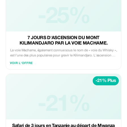
ouverts toute l'année, d'autres sont mobiles et d'autres encore sont
saisonniers. C'est dans la région centrale du Serengeti, autour de
-25%
Seronera, que vous trouverez le plus grand nombre et la plus grande
variété d'hébergements.
7 JOURS D'ASCENSION DU MONT
KILIMANDJARO PAR LA VOIE MACHAME.
La voie Machame, également connue sous le nom de « voie du Whisky »,
est l'une des plus populaires pour gravir le Kilimandjaro. L'ascension par
cette voie peut se faire en sept jours, ce qui permet une meilleure
VOIR L'OFFRE
acclimatation à l'altitude. Le taux de réussite est nettement plus élevé
avec cette formule. L'ascension du Kilimandjaro par la voie Machame, en
sept jours, comprend six étapes : Camp de la forêt de Machame Camp
-21% Plus
de la grotte de Shira Camp de Barranco Camp de Karanga Camp de
Barafu Camp de Mweka
-21%
Safari de 3 jours en Tanzanie au départ de Mwanza