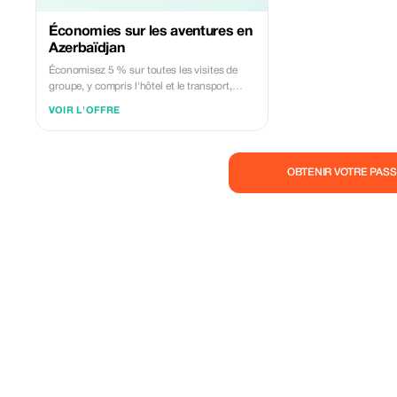
Économies sur les aventures en
Azerbaïdjan
Économisez 5 % sur toutes les visites de
groupe, y compris l'hôtel et le transport,
pour vivre une expérience mémorable en
VOIR L'OFFRE
Azerbaïdjan.
OBTENIR VOTRE PASS