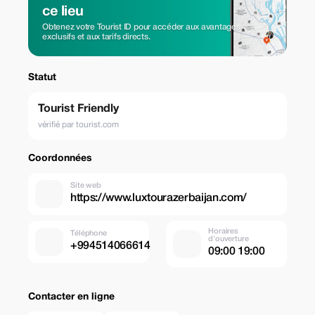
ce lieu
Obtenez votre Tourist ID pour accéder aux avantages
exclusifs et aux tarifs directs.
Statut
Tourist Friendly
vérifié par tourist.com
Coordonnées
Site web
https://www.luxtourazerbaijan.com/
Horaires
Téléphone
d'ouverture
+994514066614
09:00 19:00
Contacter en ligne