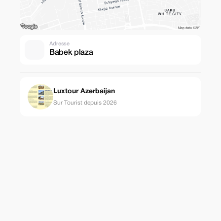
Adresse
Babek plaza
Luxtour Azerbaijan
Sur Tourist depuis 2026