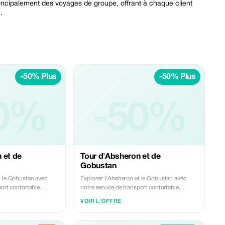
rincipalement des voyages de groupe, offrant à chaque client
.
-50% Plus
-50% Plus
0%
-50%
 et de
Tour d'Absheron et de
Gobustan
t le Gobustan avec
Explorez l'Absheron et le Gobustan avec
port confortable.
notre service de transport confortable.
es gravures rupestres
Découvrez les anciennes gravures rupestres
VOIR L'OFFRE
s de boue du
et les célèbres volcans de boue du
 le temple du feu
Gobustan, puis visitez le temple du feu
 Yanardag sur la
d'Ateshgah et le mont Yanardag sur la