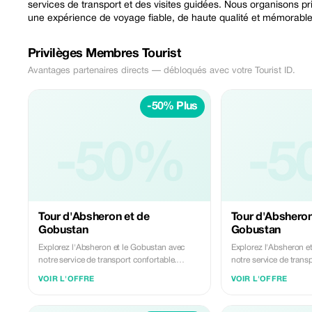
services de transport et des visites guidées. Nous organisons p
une expérience de voyage fiable, de haute qualité et mémorable
Privilèges Membres Tourist
Avantages partenaires directs — débloqués avec votre Tourist ID.
-50% Plus
-50%
-5
Tour d'Absheron et de
Tour d'Absheron
Gobustan
Gobustan
Explorez l'Absheron et le Gobustan avec
Explorez l'Absheron e
notre service de transport confortable.
notre service de trans
Découvrez les anciennes gravures rupestres
Découvrez les ancienn
VOIR L'OFFRE
VOIR L'OFFRE
et les célèbres volcans de boue du
et les célèbres volcan
Gobustan, puis visitez le temple du feu
Gobustan, puis visitez
d'Ateshgah et le mont Yanardag sur la
d'Ateshgah et le mont