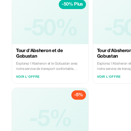
-50% Plus
péninsule d'Absheron. Nous proposons des
péninsule d'Absheron
transferts sûrs, fiables et professionnels -
transferts sûrs, fiable
parfaits pour un voyage sans encombre et
parfaits pour un voya
mémorable.
-50%
mémorable.
-5
Tour d'Absheron et de
Tour d'Absheron
Gobustan
Gobustan
Explorez l'Absheron et le Gobustan avec
Explorez l'Absheron e
notre service de transport confortable.
notre service de trans
Découvrez les anciennes gravures rupestres
Découvrez les ancienn
VOIR L'OFFRE
VOIR L'OFFRE
et les célèbres volcans de boue du
et les célèbres volcan
Gobustan, puis visitez le temple du feu
Gobustan, puis visitez
d'Ateshgah et le mont Yanardag sur la
d'Ateshgah et le mont
-5%
péninsule d'Absheron. Nous proposons des
péninsule d'Absheron
transferts sûrs, fiables et professionnels -
transferts sûrs, fiable
parfaits pour un voyage sans encombre et
parfaits pour un voya
mémorable.
-5%
mémorable.