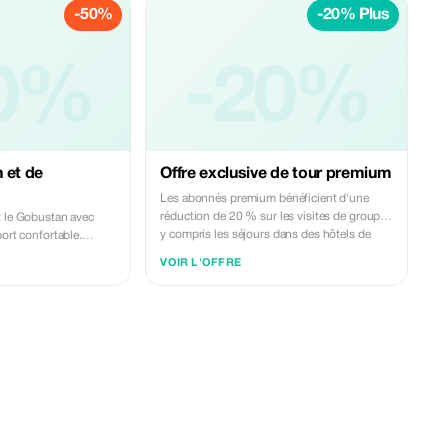
-50%
-20% Plus
. Nous proposons des
péninsule d'Absheron. Nous proposons des
s et professionnels -
transferts sûrs, fiables et professionnels -
ge sans encombre et
parfaits pour un voyage sans encombre et
0%
mémorable.
-20%
 et de
Offre exclusive de tour premium
Les abonnés premium bénéficient d'une
réduction de 20 % sur les visites de groupe,
t le Gobustan avec
y compris les séjours dans des hôtels de
port confortable.
luxe et le transport, pour un voyage exclusif
es gravures rupestres
VOIR L'OFFRE
en Azerbaïdjan.
s de boue du
 le temple du feu
 Yanardag sur la
. Nous proposons des
s et professionnels -
ge sans encombre et