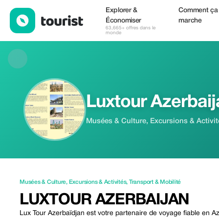
Luxtour Azerbaijan — Musées & Culture | Up to 50% off | Touris
Explorer &
Comment ça
Économiser
marche
63,665+ offres dans le
monde
Luxtour Azerbaij
Musées & Culture, Excursions & Activit
Musées & Culture
,
Excursions & Activités
,
Transport & Mobilité
LUXTOUR AZERBAIJAN
Lux Tour Azerbaïdjan est votre partenaire de voyage fiable en A