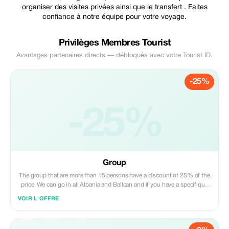
organiser des visites privées ainsi que le transfert . Faites
confiance à notre équipe pour votre voyage.
Privilèges Membres Tourist
Avantages partenaires directs — débloqués avec votre Tourist ID.
-25%
-25%
Group
The group that are more than 15 persons have a discount of 25% of the
price. We can go in all Albania and Ballcan and if you have a specifique
riquest. We can included trasport/guide, in specifique riquest and
VOIR L'OFFRE
acomodation (Hotel)