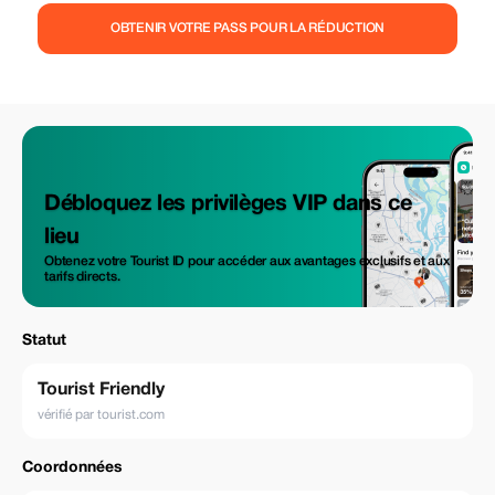
OBTENIR VOTRE PASS POUR LA RÉDUCTION
Débloquez les privilèges VIP dans ce
lieu
Obtenez votre Tourist ID pour accéder aux avantages exclusifs et aux
tarifs directs.
Statut
Tourist Friendly
vérifié par tourist.com
Coordonnées