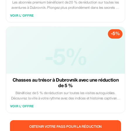
Les abonnés premium bénéficient de 20 % de réduction sur toutes les
aventures à Dubrovnik. Plongez plus profondément dans les secrets de
la ville avec notre offre exclusive.
VOIR L'OFFRE
-5%
-5%
Chasses au trésor à Dubrovnik avec une réduction
de 5 %
Bénéficiez de 5 % de réduction sur toutes les visites autoguidées.
Découvrez la ville à votre rythme avec des indices et histoires captivants
créés par des locaux.
VOIR L'OFFRE
OBTENIR VOTRE PASS POUR LA RÉDUCTION