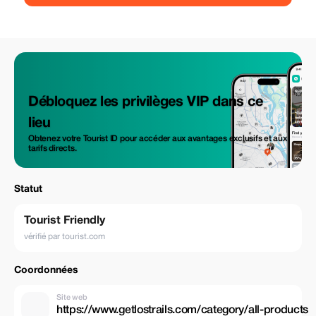
Débloquez les privilèges VIP dans ce
lieu
Obtenez votre Tourist ID pour accéder aux avantages exclusifs et aux
tarifs directs.
Statut
Tourist Friendly
vérifié par tourist.com
Coordonnées
Site web
https://www.getlostrails.com/category/all-products