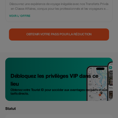
Découvrez une expérience de voyage inégalée avec nos Transferts Privés
en Classe Affaires, conçus pour les professionnels et les voyageurs en
quête de loisirs qui accordent de l'importance au confort, au style et à la
VOIR L'OFFRE
durabilité. Conçus pour répondre aux normes les plus élevées, notre
service garantit un voyage fluide, luxueux et respectueux de
l'environnement à travers Athènes et au-delà. Vivez le summum du luxe
et du professionnalisme conçu pour les voyageurs exigeants qui
OBTENIR VOTRE PASS POUR LA RÉDUCTION
privilégient l'efficacité et le style. Que vous voyagiez pour affaires ou
pour le plaisir, nos services de transfert haut de gamme assurent un
trajet sans accroc et sans stress du début à la fin.
Débloquez les privilèges VIP dans ce
lieu
Obtenez votre Tourist ID pour accéder aux avantages exclusifs et aux
tarifs directs.
Statut