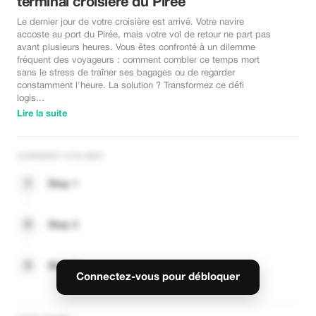
terminal croisière du Pirée
Le dernier jour de votre croisière est arrivé. Votre navire
accoste au port du Pirée, mais votre vol de retour ne part pas
avant plusieurs heures. Vous êtes confronté à un dilemme
fréquent des voyageurs : comment combler ce temps mort
sans le stress de traîner ses bagages ou de regarder
constamment l'heure. La solution ? Transformez ce défi
logis...
Lire la suite
COMMENT UTILISER
1
Step 1
2
Step 2
3
Step 3
Connectez-vous pour débloquer