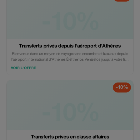
aéroportuaire, vous pourrez dire adieu à la Grèce en explorant ses
merveilles antiques les plus emblématiques, tout en voyageant
confortablement avec vos bagages en sécurité.
-10%
Transferts privés depuis l'aéroport d'Athènes
Bienvenue dans un moyen de voyage sans encombre et luxueux depuis
l'aéroport international d'Athènes Éléfthérios Vénizelos jusqu'à votre lieu
de destination. Que vous soyez en route vers le centre-ville d'Athènes, le
VOIR L'OFFRE
port du Pirée, le port de Rafina ou tout autre endroit spécifique de votre
choix, notre service privé de transfert aéroportuaire garantit confort,
sécurité et commodité. Conçu pour répondre aux besoins des voyageurs
-10%
d'agrément comme ceux d'affaires, notre service offre des solutions sur
mesure afin que vous puissiez commencer votre voyage sereinement.
-10%
Transferts privés en classe affaires