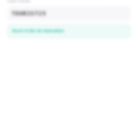
CODE PROMO
TOURIST25
Ouvrir le lien de réservation
Découvrez les offres locales
dans 195+ pays
EXPLORER
Explorer & Économiser
Toutes les destinations