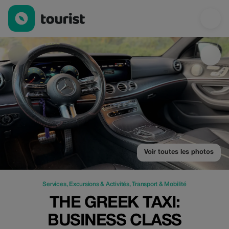
The Greek Taxi: Business Class Transfers & Chauffeur Hire — Se
Voir toutes les photos
Services
,
Excursions & Activités
,
Transport & Mobilité
THE GREEK TAXI:
BUSINESS CLASS