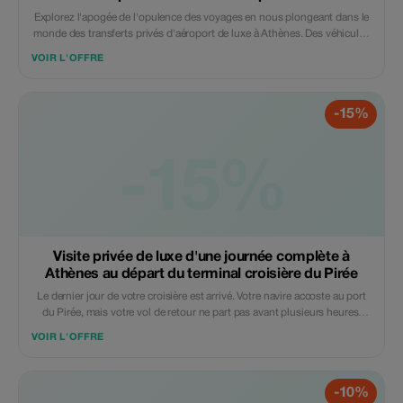
Explorez l'apogée de l'opulence des voyages en nous plongeant dans le
monde des transferts privés d'aéroport de luxe à Athènes. Des véhicules
somptueux aux services personnalisés, découvrez comment ces options
VOIR L'OFFRE
de transport haut de gamme redéfinissent le trajet de l'aéroport à la
destination.
-15%
-15%
Visite privée de luxe d'une journée complète à
Athènes au départ du terminal croisière du Pirée
Le dernier jour de votre croisière est arrivé. Votre navire accoste au port
du Pirée, mais votre vol de retour ne part pas avant plusieurs heures.
Vous êtes confronté à un dilemme fréquent des voyageurs : comment
VOIR L'OFFRE
combler ce temps mort sans le stress de traîner ses bagages ou de
regarder constamment l'heure. La solution ? Transformez ce défi
logistique en une conclusion parfaite pour vos vacances. Avec un circuit
-10%
privé de luxe d'Athènes qui se combine parfaitement avec votre transfert