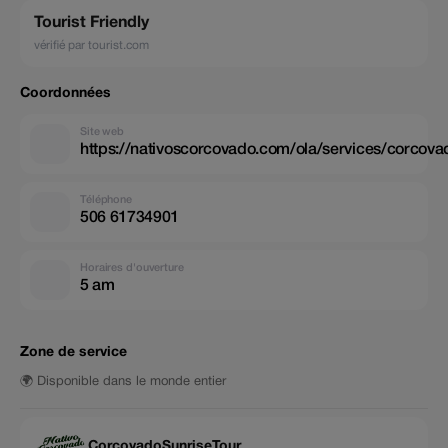
Tourist Friendly
vérifié par tourist.com
Coordonnées
Site web
https://nativoscorcovado.com/ola/services/corcova
Téléphone
506 61734901
Horaires d'ouverture
5 am
Zone de service
🌍 Disponible dans le monde entier
CorcovadoSunriseTour