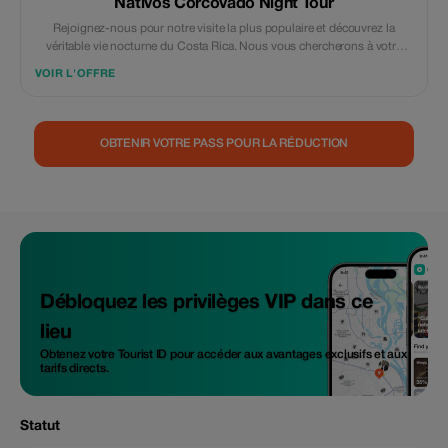
Nativos Corcovado Night Tour
Rejoignez-nous pour notre visite la plus populaire et découvrez la
véritable vie nocturne du Costa Rica. Nous vous chercherons à votre
hôtel dans la région de Drake Bay en voiture pour arriver à l’entrée de la
VOIR L'OFFRE
forêt secondaire au moment où il fait sombre. À partir de là, nous
passerons environ trois heures à randonner autour des rivières La
Bijagua et Agujitas. Les meilleurs endroits pour découvrir toutes les
créatures qui rampent et courent. Nous visiterons également notre ferme
OBTENIR VOTRE PASS POUR LA RÉDUCTION
familiale et la jungle. Forêt primaire, forêt secondaire et jardin où nous
avons la chance de trouver de nombreuses espèces différentes
d'oiseaux, de grenouilles, d'insectes et d'autres animaux nocturnes.
Parmi les choses les plus courantes à voir, on trouve des oiseaux, des
grenouilles et des araignées. Parfois, nous avons la chance de trouver
un kinkajou ou même un ocelot, un tapi.
Débloquez les privilèges VIP dans ce
lieu
Obtenez votre Tourist ID pour accéder aux avantages exclusifs et aux
tarifs directs.
Statut