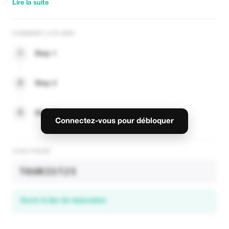
Lire la suite
COMMENT UTILISER
1
Step 1
2
Step 2
3
Step 3
Connectez-vous pour débloquer
CODE PROMO
TOURIST25
Ouvrir le lien de réservation