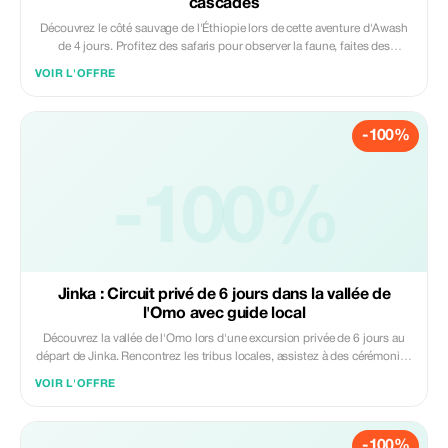
cascades
Découvrez le côté sauvage de l'Éthiopie lors de cette aventure d'Awash
de 4 jours. Profitez des safaris pour observer la faune, faites des
randonnées sur les sentiers pittoresques et émerveillez-vous devant les
VOIR L'OFFRE
spectaculaires chutes d'Awash.
-100%
-100%
Jinka : Circuit privé de 6 jours dans la vallée de
l'Omo avec guide local
Découvrez la vallée de l'Omo lors d'une excursion privée de 6 jours au
départ de Jinka. Rencontrez les tribus locales, assistez à des cérémonies
rares et explorez les terrasses classées par l'UNESCO avec un guide
VOIR L'OFFRE
local.
-100%