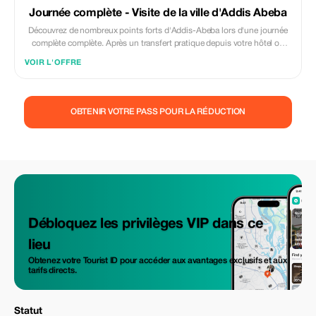
Journée complète - Visite de la ville d'Addis Abeba
Découvrez de nombreux points forts d'Addis-Abeba lors d'une journée
complète complète. Après un transfert pratique depuis votre hôtel ou
l'aéroport, explorez le Musée national, où sont conservés les fossiles de
VOIR L'OFFRE
Lucy vieux de trois millions d'années, et Merkato, le gigantesque marché
en plein air. Admirez la vue imprenable sur la capitale éthiopienne depuis
Enoto, savourez un délicieux déjeuner et arrêtez-vous à la cathédrale
Saint-Georges, une église du XVe siècle et lieu de pèlerinage des
OBTENIR VOTRE PASS POUR LA RÉDUCTION
rastafariens.
Débloquez les privilèges VIP dans ce
lieu
Obtenez votre Tourist ID pour accéder aux avantages exclusifs et aux
tarifs directs.
Statut