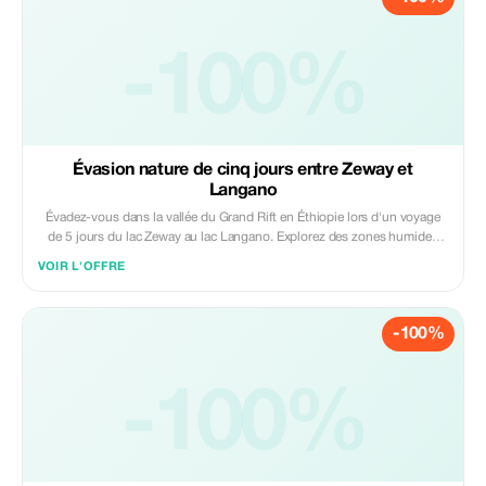
-100%
Évasion nature de cinq jours entre Zeway et
Langano
Évadez-vous dans la vallée du Grand Rift en Éthiopie lors d'un voyage
de 5 jours du lac Zeway au lac Langano. Explorez des zones humides
luxuriantes, des sites privilégiés pour l'observation des oiseaux et des
VOIR L'OFFRE
paysages paisibles au bord des lacs. Visitez les villages locaux, profitez
de promenades relaxantes dans la nature et détendez-vous dans des
gîtes pittoresques - parfait pour les voyageurs à la recherche de calme,
-100%
de culture et de beauté naturelle.
-100%