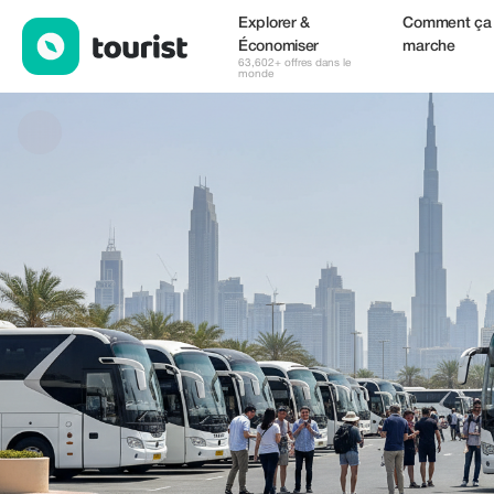
Royal Rider Bus Rental Dubai — Services | Up to 50% off | Tour
Explorer &
Comment ça
Économiser
marche
63,602+ offres dans le
monde