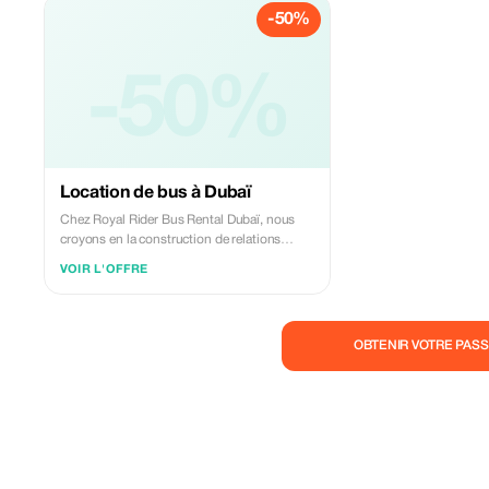
-50%
-50%
Location de bus à Dubaï
Chez Royal Rider Bus Rental Dubaï, nous
croyons en la construction de relations
durables, et pas seulement à la conclusion
VOIR L'OFFRE
d'affaires. Notre engagement va au-delà du
simple transport : nous nous efforçons de
fournir un service exceptionnel qui garantit
un voyage sans encombre et confortable
OBTENIR VOTRE PASS
pour chaque client. Nous comprenons que
la confiance et la fiabilité sont les
fondements d'un excellent service. C'est
pourquoi nous donnons la priorité à vos
besoins, en vous offrant des solutions
flexibles, des chauffeurs professionnels et
des véhicules de haute qualité pour rendre