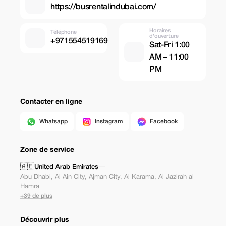
https://busrentalindubai.com/
Horaires
Téléphone
d'ouverture
+971554519169
Sat-Fri 1:00
AM – 11:00
PM
Contacter en ligne
Whatsapp
Instagram
Facebook
Zone de service
🇦🇪
United Arab Emirates
—
Abu Dhabi
,
Al Ain City
,
Ajman City
,
Al Karama
,
Al Jazirah al
Hamra
+39 de plus
Découvrir plus