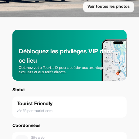
Voir toutes les photos
Débloquez les privilèges VIP dans
ce lieu
Obtenez votre Tourist ID pour accéder aux avantages
exclusifs et aux tarifs directs.
Statut
Tourist Friendly
vérifié par tourist.com
Coordonnées
Site web