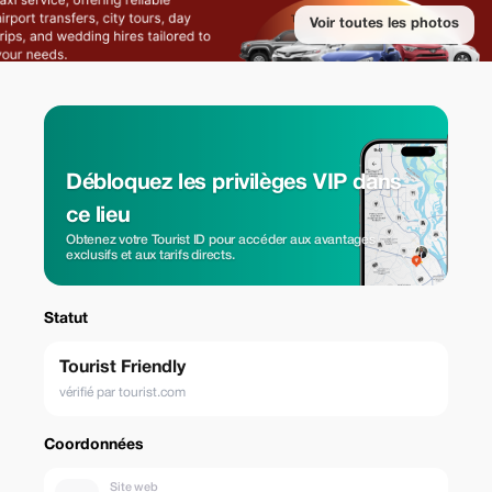
Voir toutes les photos
Débloquez les privilèges VIP dans
ce lieu
Obtenez votre Tourist ID pour accéder aux avantages
exclusifs et aux tarifs directs.
Statut
Tourist Friendly
vérifié par tourist.com
Coordonnées
Site web