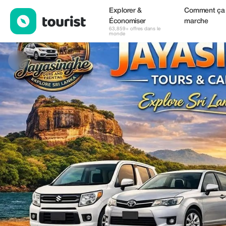
Jayasinghe Tours & Car Rental — Services | Up to 100% off | To
Explorer &
Comment ça
Économiser
marche
63,859+ offres dans le
monde