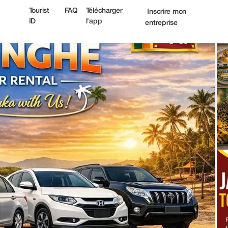
urist
Tourist
FAQ
Télécharger
Inscrire mon
ID
l'app
entreprise