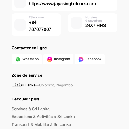
https://www.jayasinghetours.com
Téléphone
Horaires
d'ouverture
+94
24X7 HRS
787077007
Contacter en ligne
Whatsapp
Instagram
Facebook
Zone de service
🇱🇰
Sri Lanka
—
Colombo
,
Negombo
Découvrir plus
Services à Sri Lanka
Excursions & Activités à Sri Lanka
Transport & Mobilité à Sri Lanka