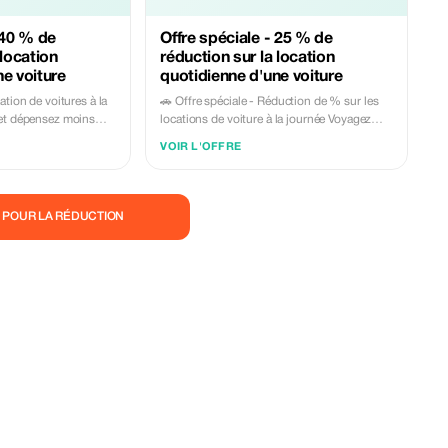
 40 % de
Offre spéciale - 25 % de
 location
réduction sur la location
ne voiture
quotidienne d'une voiture
ation de voitures à la
🚗 Offre spéciale - Réduction de % sur les
locations de voiture à la journée Voyagez
orfaitaire de 40 % sur
plus et dépensez moins avec notre
VOIR L'OFFRE
es à la journée. Cette
réduction fixe sur les locations de voitures à
temps vous donne la
la journée. Cette offre limitée dans le temps
fortablement à un
vous donne la liberté d'explorer
 Choisissez
confortablement à un excellent rapport
 POUR LA RÉDUCTION
e véhicules modernes
qualité-prix. Choisissez parmi une sélection
onibles avec ou sans
de véhicules modernes bien entretenus,
l — idéal pour les
disponibles avec ou sans chauffeur
 les transferts
professionnel, idéaux pour les touristes, les
oyages d'affaires.
familles, les transferts aéroportuaires et les
sparents sans frais
voyages d'affaires. Profitez de tarifs
cal fiable et d'une
transparents sans frais cachés, d'un service
local fiable et d'une réservation facile. Pour
antanément, envoyez-
plus d'informations ou pour réserver
 WhatsApp et nous
instantanément, envoyez-nous un message
 Voyagez en
sur WhatsApp et nous serons heureux de
agez avec JAYASINGHE
vous aider. Voyagez en toute confiance,
NTAL.
voyagez avec Jayasinghe Tours et location