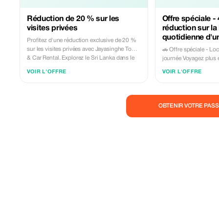
Réduction de 20 % sur les
Offre spéciale -
visites privées
réduction sur la
quotidienne d'u
Profitez d'une réduction exclusive de 20 %
sur les visites privées avec Jayasinghe Tours
🚗 Offre spéciale - Loc
& Car Rental. Explorez le Sri Lanka dans le
journée Voyagez plus et dépensez moins
confort et la sérénité.
avec notre réduction f
VOIR L'OFFRE
VOIR L'OFFRE
les locations de voitur
offre limitée dans le 
liberté d'explorer con
excellent rapport qualité-prix.
OBTENIR VOTRE PASS
parmi une sélection d
bien entretenus, disp
chauffeur professionne
touristes, les familles,
aéroportuaires et les v
Profitez de tarifs tran
cachés, d'un service lo
réservation facile. Pour plus d'informations
ou pour réserver inst
nous un message sur
serons heureux de vous aider.
toute confiance, voy
TOURS AND CAR RE