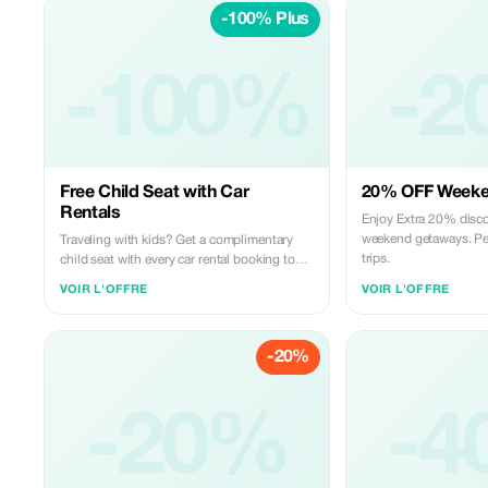
-100% Plus
-100%
-2
Free Child Seat with Car
20% OFF Weeke
Rentals
Enjoy Extra 20% discou
weekend getaways. Per
Traveling with kids? Get a complimentary
trips.
child seat with every car rental booking to
ensure a safe journey for your little ones.
VOIR L'OFFRE
VOIR L'OFFRE
-20%
-20%
-4