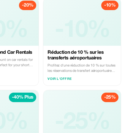
-20%
-10%
0%
-10%
nd Car Rentals
Réduction de 10 % sur les
transferts aéroportuaires
nt on car rentals for
fect for your short
Profitez d'une réduction de 10 % sur toutes
les réservations de transfert aéroportuaire
avec Jayasinghe Tours & Car Rental. Vivez
VOIR L'OFFRE
un voyage confortable et sans stress depuis
l'aéroport jusqu'à votre destination.
-40% Plus
-25%
0%
-25%