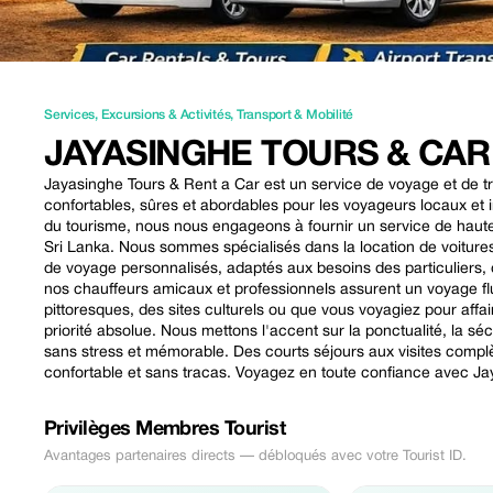
Services
,
Excursions & Activités
,
Transport & Mobilité
JAYASINGHE TOURS & CAR
Jayasinghe Tours & Rent a Car est un service de voyage et de tra
confortables, sûres et abordables pour les voyageurs locaux et 
du tourisme, nous nous engageons à fournir un service de haute 
Sri Lanka. Nous sommes spécialisés dans la location de voitures, l
de voyage personnalisés, adaptés aux besoins des particuliers, 
nos chauffeurs amicaux et professionnels assurent un voyage flu
pittoresques, des sites culturels ou que vous voyagiez pour affai
priorité absolue. Nous mettons l'accent sur la ponctualité, la s
sans stress et mémorable. Des courts séjours aux visites compl
confortable et sans tracas. Voyagez en toute confiance avec Ja
Privilèges Membres Tourist
Avantages partenaires directs — débloqués avec votre Tourist ID.