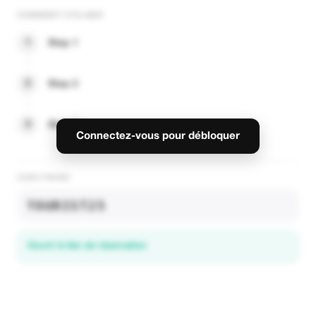
COMMENT UTILISER
1
Step 1
2
Step 2
3
Step 3
Connectez-vous pour débloquer
CODE PROMO
TOURIST25
Ouvrir le lien de réservation