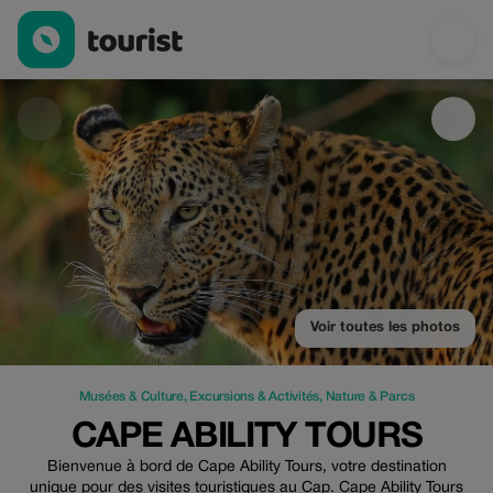
Cape Ability Tours — Musées & Culture | Up to 20% off | Touris
Voir toutes les photos
Musées & Culture
,
Excursions & Activités
,
Nature & Parcs
CAPE ABILITY TOURS
Bienvenue à bord de Cape Ability Tours, votre destination
unique pour des visites touristiques au Cap. Cape Ability Tours