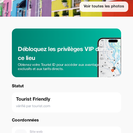
Voir toutes les photos
Débloquez les privilèges VIP dans
ce lieu
Obtenez votre Tourist ID pour accéder aux avantages
exclusifs et aux tarifs directs.
Statut
Tourist Friendly
vérifié par tourist.com
Coordonnées
Site web