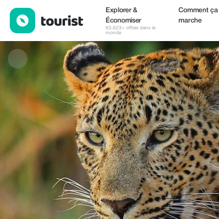
Cape Ability Tours — Musées & Culture | Up to 20% off | Touris
Explorer &
Comment ça
Économiser
marche
63,623+ offres dans le
monde