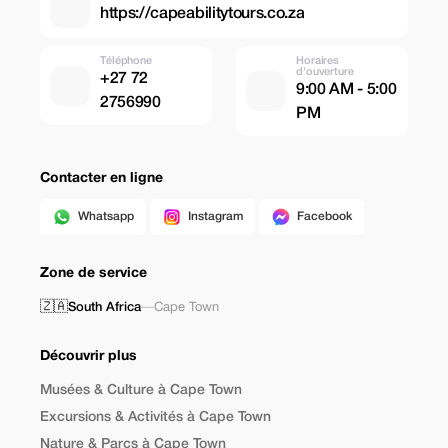
https://capeabilitytours.co.za
Téléphone
Horaires
d'ouverture
+27 72
9:00 AM - 5:00
2756990
PM
Contacter en ligne
Whatsapp
Instagram
Facebook
Zone de service
🇿🇦
South Africa
—
Cape Town
Découvrir plus
Musées & Culture à Cape Town
Excursions & Activités à Cape Town
Nature & Parcs à Cape Town