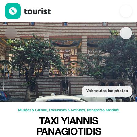
Taxi Yiannis Panagiotidis — Musées & Culture | Up to 15% off |
Voir toutes les photos
Musées & Culture
,
Excursions & Activités
,
Transport & Mobilité
TAXI YIANNIS
PANAGIOTIDIS