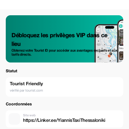
Débloquez les privilèges VIP dans ce
lieu
Obtenez votre Tourist ID pour accéder aux avantages exclusifs et aux
tarifs directs.
Statut
Tourist Friendly
vérifié par tourist.com
Coordonnées
Site web
https://Linker.ee/YiannisTaxiThessaloniki