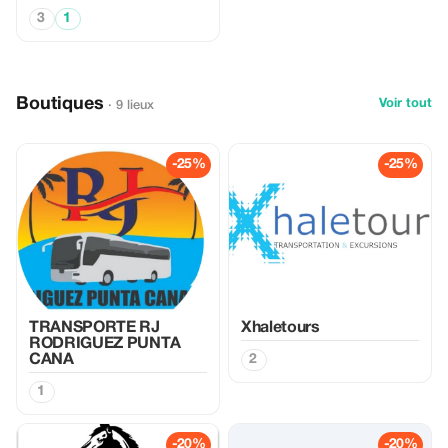
3
1
Boutiques
Voir tout
· 9 lieux
-25%
-25%
TRANSPORTE RJ
Xhaletours
RODRIGUEZ PUNTA
CANA
2
1
-20%
-20%