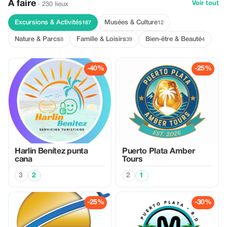
À faire
Voir tout
· 230 lieux
Excursions & Activités
Musées & Culture
167
12
Nature & Parcs
Famille & Loisirs
Bien-être & Beauté
8
39
4
-40%
-25%
Harlin Benítez punta
Puerto Plata Amber
cana
Tours
3
2
2
1
-25%
-30%