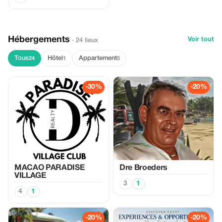
Hébergements
Voir tout
· 24 lieux
Tous
Hôtel
Appartement
24
1
5
-30%
-20%
MACAO PARADISE
Dre Broeders
VILLAGE
3
1
4
1
-20%
-20%