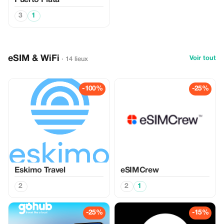
Puerto Plata
3
1
eSIM & WiFi
Voir tout
· 14 lieux
-100%
-25%
Eskimo Travel
eSIMCrew
2
2
1
-25%
-15%