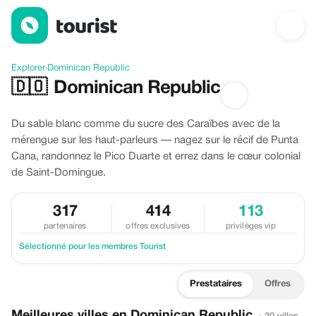
Découvrir Dominican Republic
Explorer
›
Dominican Republic
🇩🇴
Dominican Republic
Du sable blanc comme du sucre des Caraïbes avec de la
mérengue sur les haut-parleurs — nagez sur le récif de Punta
Cana, randonnez le Pico Duarte et errez dans le cœur colonial
de Saint-Domingue.
317
414
113
partenaires
offres exclusives
privilèges vip
Sélectionné pour les membres Tourist
Prestataires
Offres
Meilleures villes en Dominican Republic