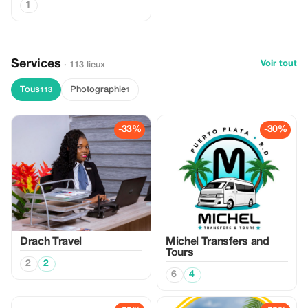
1
Services
Voir tout
· 113 lieux
Tous
Photographie
113
1
-33%
-30%
Drach Travel
Michel Transfers and
Tours
2
2
6
4