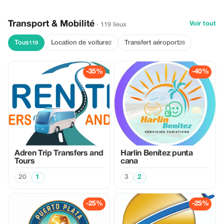
Transport & Mobilité
Voir tout
· 119 lieux
Tous
Location de voiture
Transfert aéroport
119
2
26
-35%
-40%
Adren Trip Transfers and
Harlin Benítez punta
Tours
cana
20
1
3
2
-25%
-25%