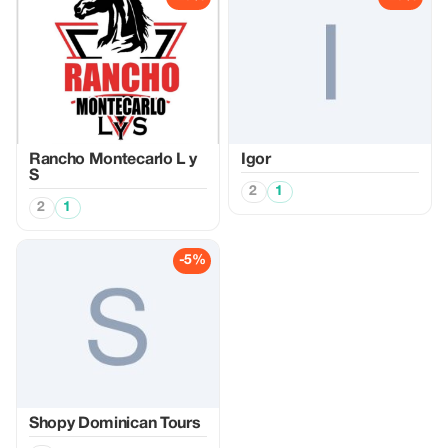
Rancho Montecarlo L y
Igor
S
2
1
2
1
-5%
Shopy Dominican Tours