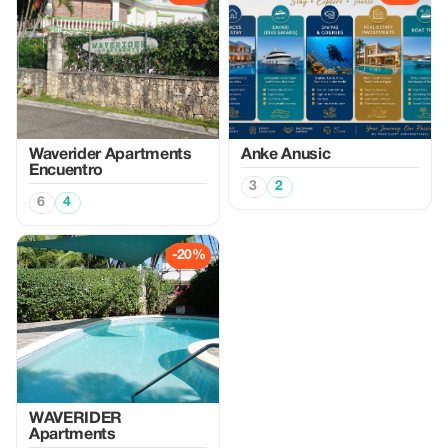
Waverider Apartments
Anke Anusic
Encuentro
3
2
6
4
-20%
WAVERIDER
Apartments