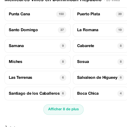
· 20 villes
Punta Cana
Puerto Plata
150
39
Santo Domingo
La Romana
37
19
Samana
Cabarete
9
8
Miches
Sosua
8
8
Las Terrenas
Salvaleon de Higueey
6
6
Santiago de los Caballeros
Boca Chica
6
4
Afficher 8 de plus