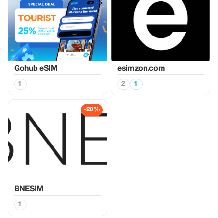
Gohub eSIM
esimzon.com
1
2
1
-20%
BNESIM
1