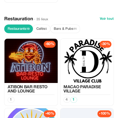
Restauration
Voir tout
· 35 lieux
Restaurants
Cafés
Bars & Pubs
19
5
11
-60%
-30%
ATIBON BAR RESTO
MACAO PARADISE
AND LOUNGE
VILLAGE
1
4
1
-40%
-100%