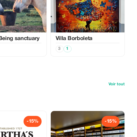
 Being sanctuary
Villa Borboleta
3
1
Voir tout
-15%
-15%