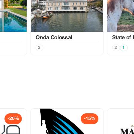
Onda Colossal
State of
2
2
1
-20%
-15%