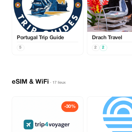
Portugal Trip Guide
Drach Travel
5
2
2
eSIM & WiFi
· 17 lieux
-30%