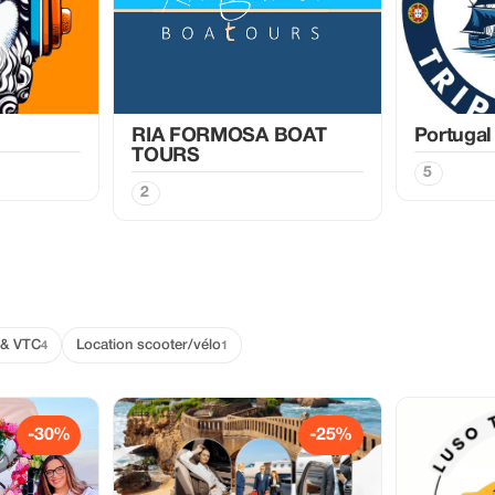
RIA FORMOSA BOAT
Portugal
TOURS
5
2
 & VTC
Location scooter/vélo
4
1
-30%
-25%