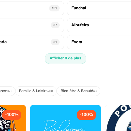
Funchal
161
Albufeira
57
gada
Evora
31
Afficher 8 de plus
arcs
Famille & Loisirs
Bien-être & Beauté
143
238
43
-100%
-100%