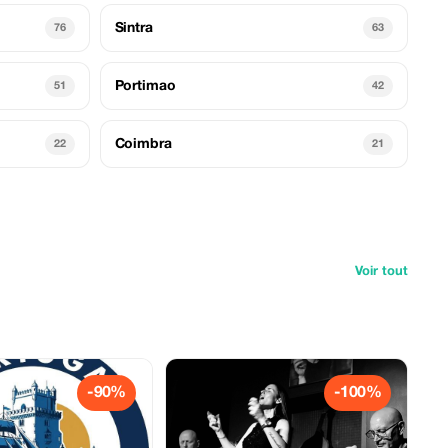
Sintra
76
63
Portimao
51
42
Coimbra
22
21
Voir tout
-90%
-100%