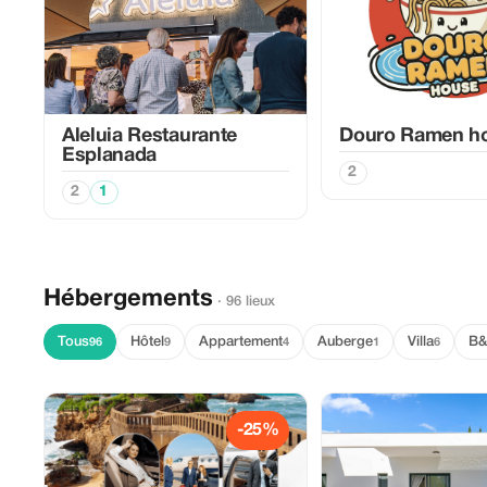
Aleluia Restaurante
Douro Ramen h
Esplanada
2
2
1
Hébergements
· 96 lieux
Tous
Hôtel
Appartement
Auberge
Villa
B
96
9
4
1
6
-25%