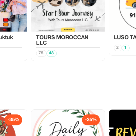
Tuktuk
TOURS MOROCCAN
LUSO TA
LLC
2
1
75
48
-35%
-25%