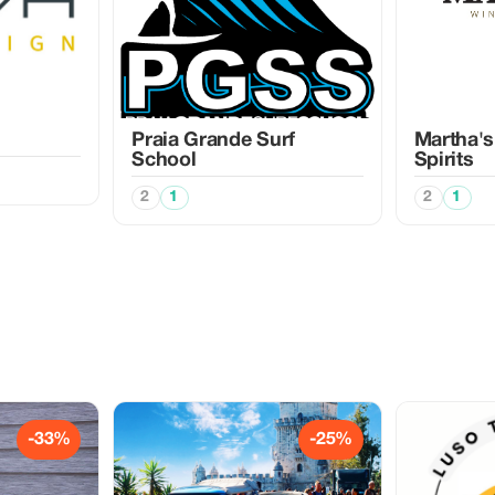
Praia Grande Surf
Martha's
School
Spirits
2
1
2
1
-33%
-25%