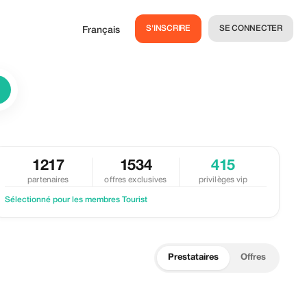
S'INSCRIRE
SE CONNECTER
Français
1217
1534
415
partenaires
offres exclusives
privilèges vip
Sélectionné pour les membres Tourist
Prestataires
Offres