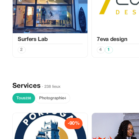
Surfers Lab
7eva design
2
4
1
Services
· 238 lieux
Tous
Photographie
238
4
-90%