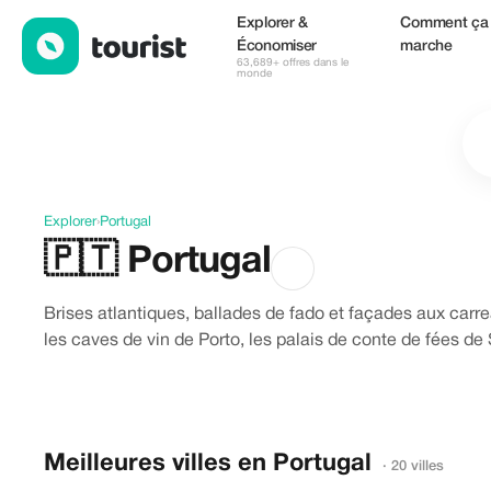
Découvrir Portugal
Explorer &
Comment ça
Économiser
marche
63,689+ offres dans le
monde
Explorer
›
Portugal
🇵🇹
Portugal
Brises atlantiques, ballades de fado et façades aux car
les caves de vin de Porto, les palais de conte de fées de 
Meilleures villes en Portugal
· 20 villes