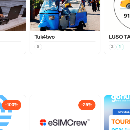
Tuk4two
LUSO TA
5
2
1
-100%
-25%