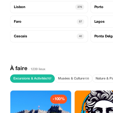
Lisbon
Porto
376
Faro
Lagos
57
Cascais
Ponta Del
40
À faire
· 1239 lieux
Excursions & Activités
Musées & Culture
Nature & P
707
108
-100%