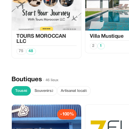
TOURS MOROCCAN
Villa Mustique
LLC
2
1
75
48
Boutiques
· 46 lieux
Tous
Souvenirs
Artisanat local
46
2
5
-100%