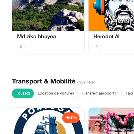
Md ziko bhuyea
Herodot AI
3
1
Transport & Mobilité
· 262 lieux
Tous
Location de voiture
Transfert aéroport
Taxi
262
4
11
-90%