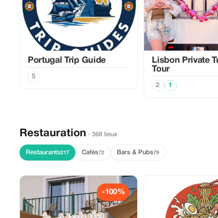
Portugal Trip Guide
Lisbon Private 
Tour
5
2
1
Restauration
· 368 lieux
Restaurants
Cafés
Bars & Pubs
217
72
79
-100%