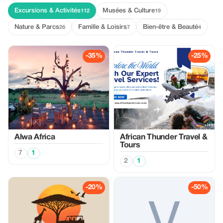
Excursions & Activités
Musées & Culture
112
19
Nature & Parcs
Famille & Loisirs
Bien-être & Beauté
26
7
4
-35%
-25%
Alwa Africa
African Thunder Travel &
Tours
7
1
2
1
-20%
-50%