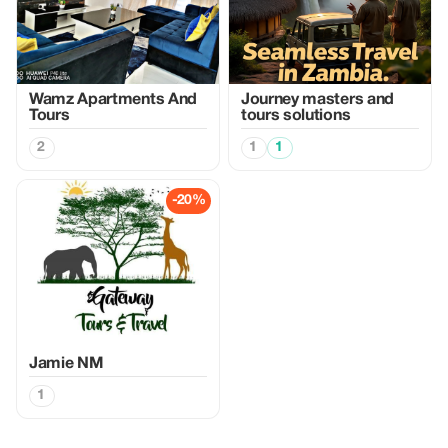
Wamz Apartments And
Journey masters and
Tours
tours solutions
2
1
1
-20%
Jamie NM
1