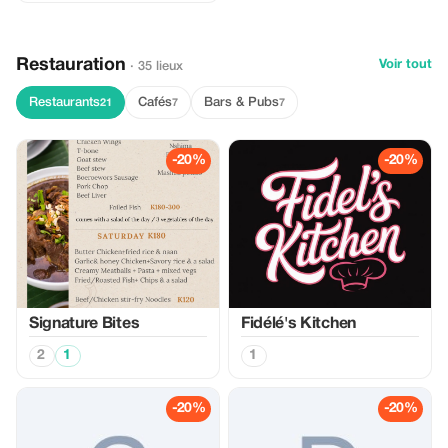
Restauration
Voir tout
· 35 lieux
Restaurants
Cafés
Bars & Pubs
21
7
7
-20%
-20%
Signature Bites
Fidélé's Kitchen
2
1
1
-20%
-20%