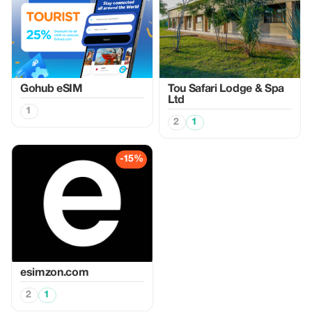
Gohub eSIM
Tou Safari Lodge & Spa
Ltd
1
2
1
-15%
esimzon.com
2
1