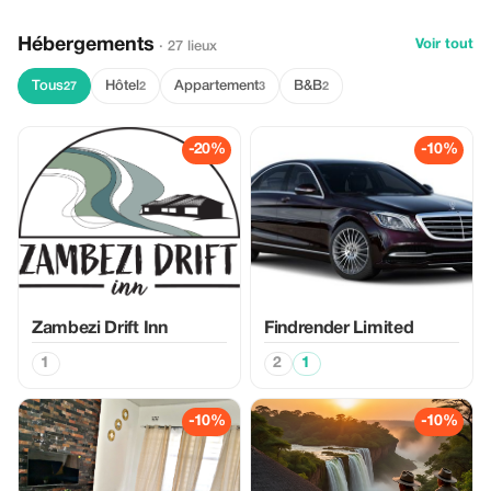
Hébergements
Voir tout
· 27 lieux
Tous
Hôtel
Appartement
B&B
27
2
3
2
-20%
-10%
Zambezi Drift Inn
Findrender Limited
1
2
1
-10%
-10%