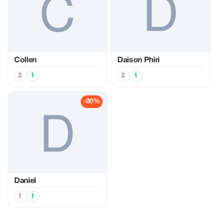
Collen
Daison Phiri
2
1
2
1
-20%
Daniel
1
1