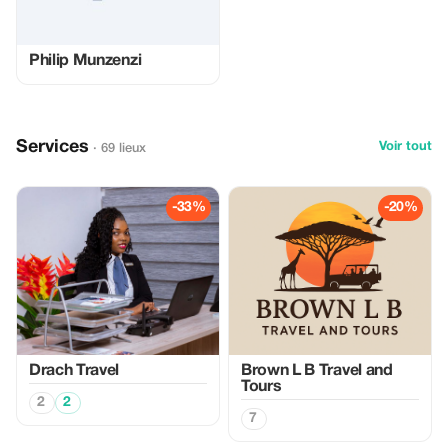
Philip Munzenzi
Services
Voir tout
· 69 lieux
-33%
-20%
Drach Travel
Brown L B Travel and
Tours
2
2
7