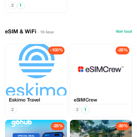
2
1
eSIM & WiFi
Voir tout
· 16 lieux
-100%
-25%
Eskimo Travel
eSIMCrew
2
2
1
-25%
-20%