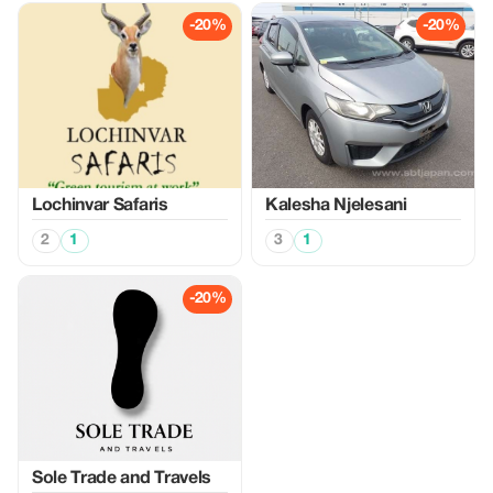
-20%
-20%
Lochinvar Safaris
Kalesha Njelesani
2
1
3
1
-20%
Sole Trade and Travels