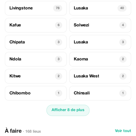
Livingstone
Lusaka
78
40
Kafue
Solwezi
6
4
Chipata
Lusaka
3
3
Ndola
Kaoma
3
2
Kitwe
Lusaka West
2
2
Chibombo
Chinsali
1
1
Afficher 8 de plus
À faire
Voir tout
· 168 lieux