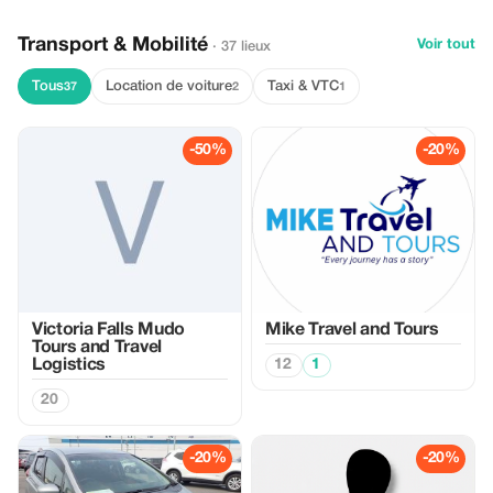
Transport & Mobilité
Voir tout
· 37 lieux
Tous
Location de voiture
Taxi & VTC
37
2
1
-50%
-20%
Victoria Falls Mudo
Mike Travel and Tours
Tours and Travel
Logistics
12
1
20
-20%
-20%