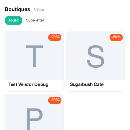
Boutiques
· 3 lieux
Tous
Supérette
3
1
-20%
-20%
Test Vendor Debug
Sugarbush Cafe
-20%