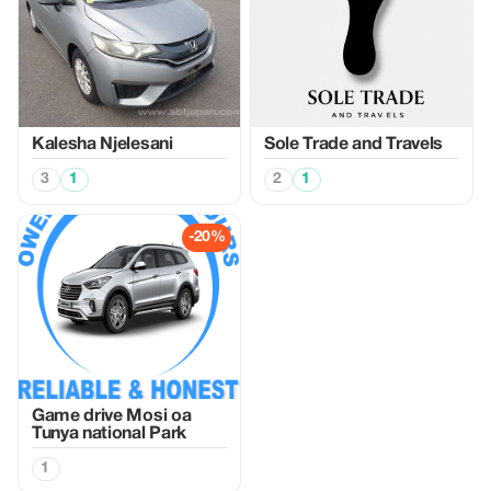
Kalesha Njelesani
Sole Trade and Travels
3
1
2
1
-20%
Game drive Mosi oa
Tunya national Park
1