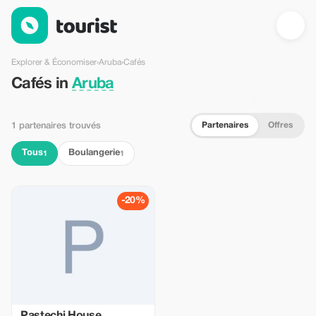
Cafés en Aruba — Tourist
Explorer & Économiser
›
Aruba
›
Cafés
Cafés in
Aruba
Partenaires
Offres
1 partenaires trouvés
Tous
Boulangerie
1
1
-20%