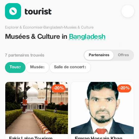
Musées & Culture en Bangladesh — Tourist
Explorer & Économiser
›
Bangladesh
›
Musées & Culture
Musées & Culture in
Bangladesh
Partenaires
Offres
7 partenaires trouvés
Tous
Musée
Salle de concert
7
1
1
-20%
-20%