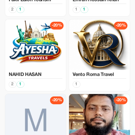
Fakir Lalon Tourism
Emran Hossain Khan
2
1
1
1
-20%
-20%
NAHID HASAN
Vento Roma Travel
2
1
1
-20%
-20%