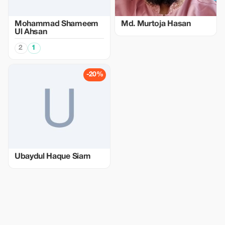
Mohammad Shameem
Md. Murtoja Hasan
Ul Ahsan
2
1
-20%
Ubaydul Haque Siam