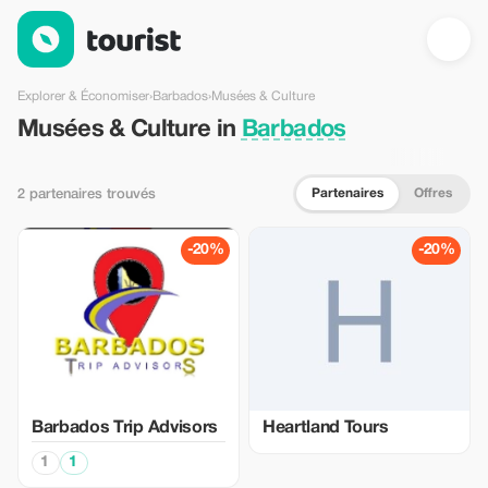
Musées & Culture en Barbados — Tourist
Explorer & Économiser
›
Barbados
›
Musées & Culture
Musées & Culture in
Barbados
Partenaires
Offres
2 partenaires trouvés
-20%
-20%
Barbados Trip Advisors
Heartland Tours
1
1