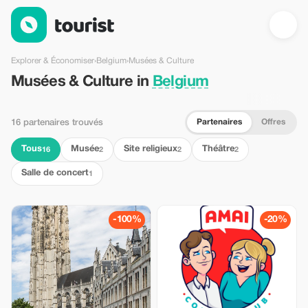
Musées & Culture en Belgium — Tourist
Explorer & Économiser
›
Belgium
›
Musées & Culture
Musées & Culture in
Belgium
Partenaires
Offres
16 partenaires trouvés
Tous
Musée
Site religieux
Théâtre
16
2
2
2
Salle de concert
1
-100%
-20%