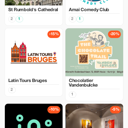
St Rumbold's Cathedral
Amai Comedy Club
2
1
2
1
-15%
-20%
Latin Tours Bruges
Chocolatier
Vandenbulcke
2
1
-10%
-5%