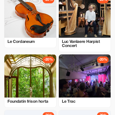
Le Cordaneum
Luc Vanlaere Harpist
Concert
-20%
-20%
Foundatin frison horta
Le Trac