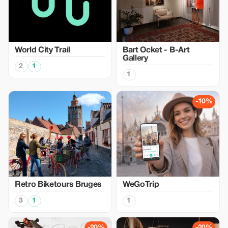
World City Trail
Bart Ocket - B-Art
Gallery
2
1
1
-10%
Retro Biketours Bruges
WeGoTrip
3
1
1
-20%
-20%