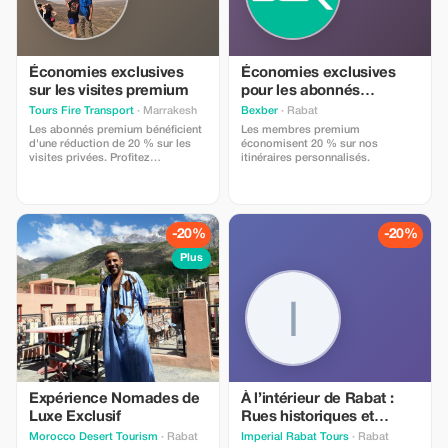
inspirante. Que vous recherchiez
une immersion culturelle, une
exploration artistique ou un
moment de détente rien que pour
vous, cette expérience vous invite
Économies exclusives
Économies exclusives
à vous amuser, à vous relaxer et à
sur les visites premium
pour les abonnés
créer quelque chose de
premium
significatif. Pendant une durée
Tours Fire Transport
· Marrakesh
Bexber
· Rabat
limitée, bénéficiez de 15 % de
Les abonnés premium bénéficient
Les membres premium
réduction sur votre réservation et
d'une réduction de 20 % sur les
économisent 20 % sur nos
offrez-vous (ou à un être cher) le
visites privées. Profitez
itinéraires personnalisés.
cadeau de la créativité. Créons
d'économies exclusives pour un
ensemble un souvenir inoubliable.
voyage inoubliable avec nos
🎨✨
services de transport d'élite.
-20%
-20%
Plus
Expérience Nomades de
À l’intérieur de Rabat :
Luxe Exclusif
Rues historiques et
secrets locaux avec un
Morocco Desert Tourism
· Rabat
Imperial Rabat Tours
· Rabat