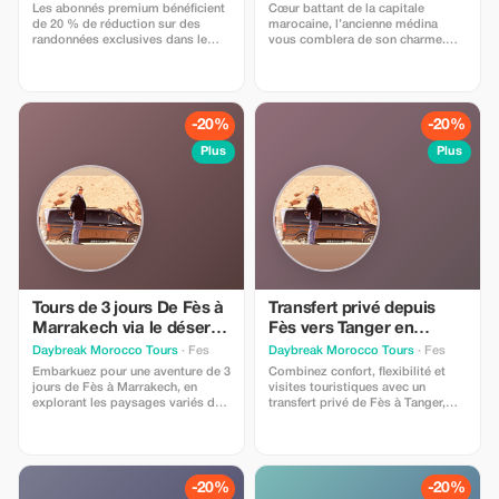
guide touristique
Les abonnés premium bénéficient
Cœur battant de la capitale
de 20 % de réduction sur des
marocaine, l’ancienne médina
randonnées exclusives dans le
vous comblera de son charme.
désert et les montagnes de
Insérée dans le tumulte d’une ville
l'Atlas, offrant un aperçu plus
moderne, sa dimension culturelle
approfondi du mode de vie
émerge à travers ses ruelles
berbère et nomade.
étroites, ses murailles fortifiées,
sa kasbah et ses souks. Une
-20%
-20%
culture qui embrasse tous les
détails architecturaux, la vie
Plus
Plus
quotidienne des habitants ainsi
que les métiers d’art.
Tours de 3 jours De Fès à
Transfert privé depuis
Marrakech via le désert
Fès vers Tanger en
du Sahara.
passant par
Daybreak Morocco Tours
· Fes
Daybreak Morocco Tours
· Fes
Chefchaouen
Embarkuez pour une aventure de 3
Combinez confort, flexibilité et
jours de Fès à Marrakech, en
visites touristiques avec un
explorant les paysages variés du
transfert privé de Fès à Tanger,
Maroc, des montagnes du Moyen
incluant une escale dans la célèbre
Atlas au désert du Sahara et aux
ville bleue de Chefchaouen.
gorges du Dadès. Montez à dos
Voyagez dans un véhicule
de chameau sur les dunes dorées
moderne climatisé avec un
de Merzouga, passez une nuit
chauffeur professionnel et profitez
-20%
-20%
magique dans un campement
d'un trajet pittoresque à travers