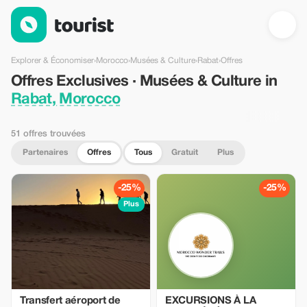
Offres Exclusives · Musées & Culture in Rabat, Morocco — Tour
Explorer & Économiser
›
Morocco
›
Musées & Culture
›
Rabat
›
Offres
Offres Exclusives · Musées & Culture in
Rabat, Morocco
51 offres trouvées
Partenaires
Offres
Tous
Gratuit
Plus
-25%
-25%
Plus
Transfert aéroport de
EXCURSIONS À LA