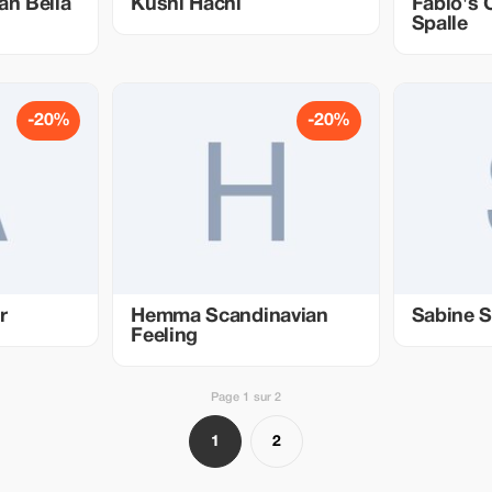
an Bella
Kushi Hachi
Fabio's C
Spalle
-20%
-20%
r
Hemma Scandinavian
Sabine S
Feeling
Page 1 sur 2
1
2