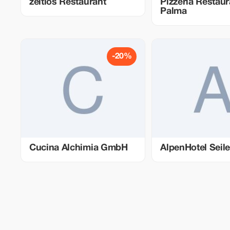
zeitlos Restaurant
Pizzeria Restaur
Palma
-20%
Cucina Alchimia GmbH
AlpenHotel Seile