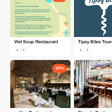
Viet Soup Restaurant
Tipsy Bites Tour
4
1
2
1
-20%