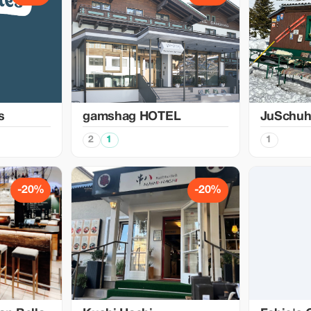
s
gamshag HOTEL
JuSchu
2
1
1
-20%
-20%