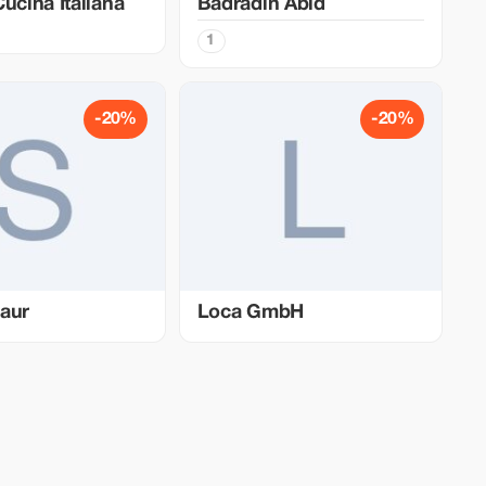
ucina Italiana
Badradin Abid
1
-20%
-20%
aur
Loca GmbH