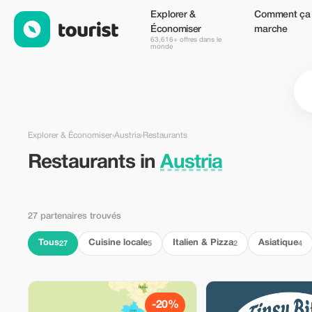
Restaurants en Austria — Tourist
Explorer &
Comment ça
Économiser
marche
63,616+ offres dans le
monde
Explorer & Économiser
›
Austria
›
Restaurants
Restaurants in
Austria
27 partenaires trouvés
Tous
Cuisine locale
Italien & Pizza
Asiatique
27
5
2
4
-20%