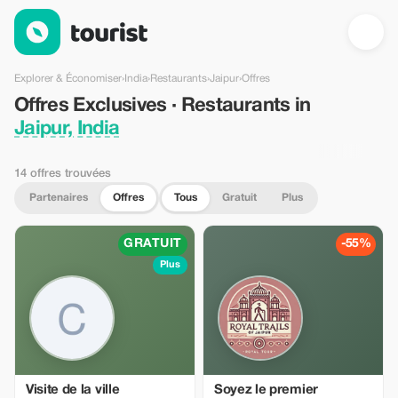
Offres Exclusives · Restaurants in Jaipur, India — Tourist
Explorer & Économiser
›
India
›
Restaurants
›
Jaipur
›
Offres
Offres Exclusives · Restaurants in
Jaipur, India
14 offres trouvées
Partenaires
Offres
Tous
Gratuit
Plus
GRATUIT
-55%
Plus
Visite de la ville
Soyez le premier