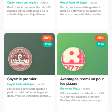
Charvi tours and travels
· Jaipur
Royal Trails of Jaipur
· Jaipur
Peut obtenir une réduction de 100
Participez à une visite guidée à
roupies sur la visite locale de la
pied du patrimoine de Jaipur et
ville de Jaipur au Rajasthan en
découvrez les véritables sentiers
Inde
royaux de la Ville Rose. Cette
visite comprend des
commentaires sur les principaux
sites, des immersions dans la
culture locale et la découverte de
ruelles cachées, de temples
-50%
-25%
anciens, de puits à degrés et de
marchés animés. Guide
Plus
Plus
touristique agréé par le
gouvernement, je propose des
visites en anglais et en espagnol,
garantissant une expérience
enrichissante et agréable aux
voyageurs internationaux.
Soyez le premier
Avantages premium pour
les pizzas
Royal Trails of Jaipur
· Jaipur
Ramenoz Pizza
· Jaipur
Participez à une visite guidée à
pied du patrimoine de Jaipur et
Offre exclusive de réduction de 25
découvrez les véritables sentiers
% pour nos abonnés premium.
royaux de la Ville Rose. Cette
Profitez d'économies encore plus
visite comprend des
importantes sur nos délicieuses
commentaires sur les principaux
pizzas, préparées pour ceux qui
sites, des immersions dans la
souhaitent vivre l'expérience