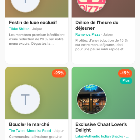
Tanga et d'un aperçu privilégié de
l'art de l'incrustation de marbre
vieux de 400 ans. Goût d'Agra :
une promenade guidée sur le
sentier culinaire local pour
découvrir des joyaux cachés de la
Festin de luxe exclusif
Délice de l’heure du
gastronomie locale. Accès direct :
déjeuner
Tikke Shikke
· Jaipur
pas d'intermédiaires ni de frais
Ramenoz Pizza
· Jaipur
Les membres premium bénéficient
cachés. Utilisez le code
d'une réduction de 20 % sur notre
promotionnel AGRASOUL10
Profitez d'une réduction de 15 %
menu exquis. Dégustez la
lorsque vous nous contactez sur
sur notre menu déjeuner, idéal
meilleure cuisine du nord de l'Inde
WhatsApp pour réclamer votre
pour une pause midi rapide et
et chinoise avec des économies
réduction. Réservez dès
délicieuse.
exclusives.
maintenant pour garantir votre
guide privé expérimenté et une
voiture climatisée confortable
pour une journée inoubliable ! »
-25%
-15%
Plus
Boucler le marché
Exclusive Chaat Lover’s
Delight
The Twist -Mood ka Food
· Jaipur
Lalaji-Authentic Indian Snacks
· Jaipur
Commandez la livraison gratuite