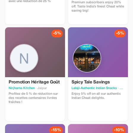
avec une réduction de 25 %
Premium subscribers enjoy 20%
off. Taste India’s finest Chaat while
saving big!
-5%
-5%
Promotion Héritage Goût
Spicy Tale Savings
Nirjharna Kitchen
· Jaipur
Lalaji-Authentic Indian Snacks
· Jaipur
Profitez de 5 % de réduction sur
Enjoy 5% off on all our authentic
des recettes centenaires livrées
Indian Chaat delights.
fraîches !
-15%
-10%