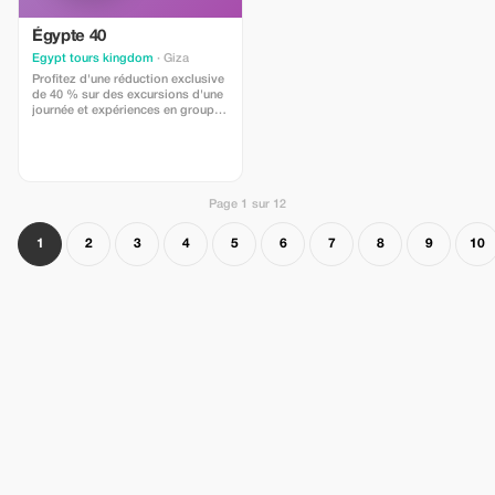
Égypte 40
Egypt tours kingdom
· Giza
Profitez d'une réduction exclusive
de 40 % sur des excursions d'une
journée et expériences en groupe
sélectionnées au Caire et à Gizeh
lorsque vous réservez
directement avec Egypt Tours
Kingdom.
Page 1 sur 12
1
2
3
4
5
6
7
8
9
10