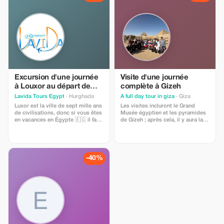
départs ponctuels et un voyage
sans encombre. La réservation est
facile par téléphone, avec des
paiements sécurisés via Vodafone
Cash et Instapay. Veuillez noter
que les places sont soumises à
disponibilité et une réservation à
l'avance est recommandée. Les
touristes apprécient notre service
pour son confort, sa sécurité et
son expérience de voyage sans
Excursion d'une journée
Visite d'une journée
tracas vers l'une des plus belles
à Louxor au départ de
complète à Gizeh
destinations d'Égypte.
(Hurghada, Marsa Alam,
Lavida Tours Egypt
· Hurghada
A full day tour in giza
· Giza
Charm el-Cheikh)
Luxor est la ville de sept mille ans
Les visites incluront le Grand
de civilisations, donc si vous êtes
Musée égyptien et les pyramides
en vacances en Égypte 🇪🇬 il faut
de Gizeh ; après cela, il y aura la
absolument visiter Luxor.
croisière dîner qui comprendra le
transport, un guide touristique, le
déjeuner pendant l'excursion ainsi
que les frais d'entrée.
-40%