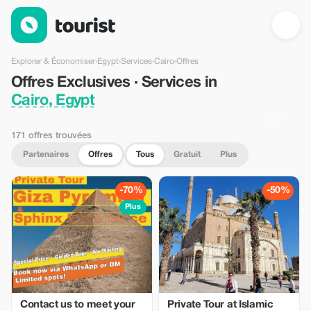
Offres Exclusives · Services in Cairo, Egypt — Tourist
Explorer & Économiser
›
Egypt
›
Services
›
Cairo
›
Offres
Offres Exclusives · Services in
Cairo, Egypt
171 offres trouvées
Partenaires
Offres
Tous
Gratuit
Plus
-70%
-50%
Plus
Contact us to meet your
Private Tour at Islamic