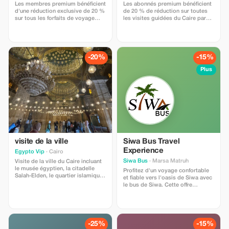
apprenez une histoire fascinante
Les membres premium bénéficient
Les abonnés premium bénéficient
grâce à notre guide expert et
d'une réduction exclusive de 20 %
de 20 % de réduction sur toutes
montez à dos de chameau pour
sur tous les forfaits de voyage
les visites guidées du Caire par
une aventure unique. Parfait pour
complets. Vivez le luxe et faites
Yahya. Plongez plus
les familles, les couples et les
des économies lors de votre
profondément dans l’expérience
passionnés d'histoire !
prochaine aventure avec Travel
égyptienne avec des économies
The Nile.
exclusives pour des voyages
inoubliables.
-20%
-15%
Plus
visite de la ville
Siwa Bus Travel
Experience
Egypto Vip
· Cairo
Siwa Bus
· Marsa Matruh
Visite de la ville du Caire incluant
le musée égyptien, la citadelle
Profitez d'un voyage confortable
Salah-Elden, le quartier islamique,
et fiable vers l'oasis de Siwa avec
le quartier copte et Khan El Khalili
le bus de Siwa. Cette offre
Cette visite vous plonge en
spéciale comprend des transferts
Égypte à travers ses différentes
sécurisés et climatisés entre Le
époques et périodes pour mieux
Caire, Alexandrie et Siwa avec des
comprendre et vivre l'Égypte au
départs réguliers et des chauffeurs
plus près.
professionnels. Notre service
-25%
-15%
garantit des prix abordables, des