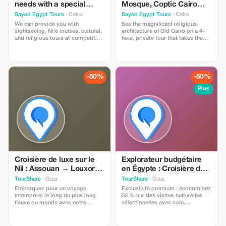
needs with a special
Mosque, Coptic Cairo
discount.
and Khan El-Khalili
Sayed Egypt Tours
· Cairo
Sayed Egypt Tours
· Cairo
We can provide you with
See the magnificent religious
sightseeing, Nile cruises, cultural,
architecture of Old Cairo on a 4-
and religious tours at competitive
hour, private tour that takes the
prices better than apps. We also
stress out of navigating Cairo’s
save you money and spare you
chaotic streets. Visit the Hanging
the hassle of traffic and crowds,
Church, Ben Ezra Synagogue,
with a private and knowledgeable
Saints Sergius and Bacchus
guide.
Church, the Citadel of Saladin, and
-50%
-50%
the Alabaster Mosque without the
hassle of f
Plus
Croisière de luxe sur le
Explorateur budgétaire
Nil : Assouan → Louxor
en Égypte : Croisière de
en 5 jours (croisière 5
luxe sur le Nil –
TourShare
· Giza
TourShare
· Giza
étoiles) (vol et croisière
Merveilles antiques –
Embarquez pour un voyage
Exclusivité premium : économisez
améliorés)
GEM
intemporel le long du plus long
50 % sur des visites culturelles
fleuve du monde avec notre
sélectionnées avec soin.
croisière de 5 jours sur le Nil
Embarquez pour un voyage
d'Assouan à Louxor, où les
inoubliable à travers les
merveilles de l'Égypte ancienne se
monuments emblématiques de