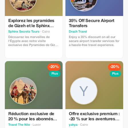
Explorez les pyramides
35% Off Secure Airport
de Gizeh et le Sphinx
Transfers
avec une balade de 10
Sphinx Secrets Tours
· Cairo
Drach Travel
minutes sur un chameau
Découvrez les merveilles de
Enjoy a 35% discount on all our
l'Égypte avec notre visite
secure airport transfer services for
exclusive des Pyramides de Gizeh
a hassle-free travel experience.
et du Sphinx ! Cette visite
comprend : Un guide égyptologue
professionnel L'entrée aux
Pyramides et au Sphinx Une
balade de 10 minutes à dos de
-20%
-20%
chameau autour des Pyramides
De l'eau en bouteille pour vous
Plus
Plus
rafraîchir Un déjeuner égyptien
Limitations : Offre valable
uniquement pour les utilisateurs
de l'application touristique Sous
réserve de disponibilité,
réservation à l'avance
recommandée Pourquoi les
touristes vont l'adorer : Profitez
d'une expérience privée et
immersive explorant les
Réduction exclusive de
Offre exclusive premium :
monuments les plus
20 % pour les abonnés
-20 % sur les aventures
emblématiques de l'Égypte.
premium
au Caire
Travel The Nile
· Luxor
yahya
· Cairo
Prenez des photos incroyables,