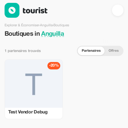
Boutiques en Anguilla — Tourist
Explorer & Économiser
›
Anguilla
›
Boutiques
Boutiques in
Anguilla
Partenaires
Offres
1 partenaires trouvés
-20%
Test Vendor Debug