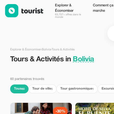
Tours & Activités en Bolivia — Tourist
Explorer &
Comment ça
Économiser
marche
63,757+ offres dans le
monde
Explorer & Économiser
›
Bolivia
›
Tours & Activités
Tours & Activités in
Bolivia
60 partenaires trouvés
Tous
Tour de ville
Tour gastronomique
Excursi
60
5
1
-30%