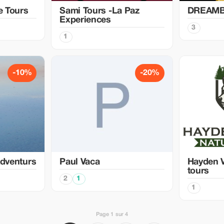
e Tours
Sami Tours -La Paz
DREAMB
Experiences
3
1
-10%
-20%
Adventurs
Paul Vaca
Hayden V
tours
2
1
1
Page 1 sur 4