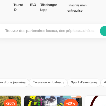
Tourist
FAQ
Télécharger
Inscrire mon
ID
l'app
entreprise
on d'une journée
Excursion en bateau
Sport d'aventure
A
6
1
1
-20%
-20%