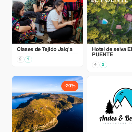
Clases de Tejido Jalq'a
Hotel de selva E
PUENTE
2
1
4
2
-20%