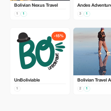
Bolivian Nexus Travel
Andes Adventur
1
1
3
1
-15%
UnBoliviable
Bolivian Travel 
1
2
1