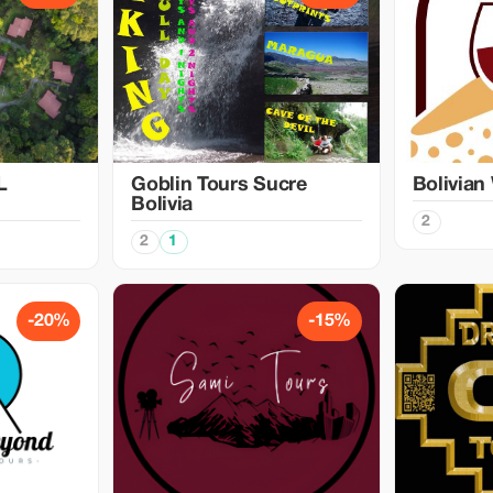
L
Goblin Tours Sucre
Bolivian
Bolivia
2
2
1
-20%
-15%