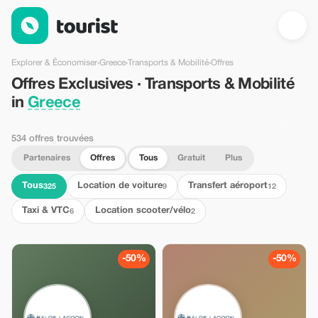
Offres Exclusives · Transports & Mobilité in Greece — Tourist
Explorer & Économiser
›
Greece
›
Transports & Mobilité
›
Offres
Offres Exclusives · Transports & Mobilité
in
Greece
534 offres trouvées
Partenaires
Offres
Tous
Gratuit
Plus
Tous
Location de voiture
Transfert aéroport
325
9
12
Taxi & VTC
Location scooter/vélo
6
2
-50%
-50%