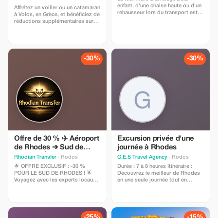
d'Odyssey Fleet
enfant, d'une chaise haute ou d'un
Affrétez un voilier ou un catamaran
rehausseur lors du transport est
à Volos, en Grèce, et bénéficiez de
gratuite
réductions supplémentaires sur
notre flotte de voiliers. Explorez
les îles Sporades et le golfe de
Volos par la mer. Nous proposons
des yachts de 10 à 16 mètres,
avec ou sans équipage
-30%
-30%
professionnel.
Offre de 30 % ✈️ Aéroport
Excursion privée d'une
de Rhodes ➔ Sud de
journée à Rhodes
Rhodes 🏝️ 📍 Lindos •
Rhodian Transfer
· Rodos
G.E.S Travel Agency
· Rodos
Pékoyí • Kiótari et
🌟 OFFRE EXCLUSIF : -30 %
Durée : 7 à 8 heures Itinéraire :
environs ! 🚖 Voyagez
POUR LE SUD DE RHODES ! 🌟
Découvrez le meilleur de Rhodes
Voyagez avec les experts locaux
en une seule journée tout en
avec les experts locaux !
qui connaissent chaque recoin de
profitant d'une route panoramique
✨ Confort et sécurité à
l’île ! 🚗💨 La principale entreprise
hors des murs historiques de la
chaque trajet. 👉
de transfert à Rhodes vous
ville médiévale jusqu'au port
accueille avec une offre à ne pas
emblématique de Mandraki, où se
Réservez dès maintenant
manquer. 📍 De l’aéroport de
dressait autrefois le légendaire
! WhatsApp 📞
-25%
-15%