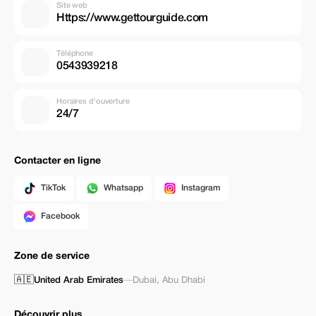
Site web
Https://www.gettourguide.com
Téléphone
0543939218
Horaires d'ouverture
24/7
Contacter en ligne
TikTok
Whatsapp
Instagram
Facebook
Zone de service
🇦🇪
United Arab Emirates
—
Dubai
,
Abu Dhabi
Découvrir plus