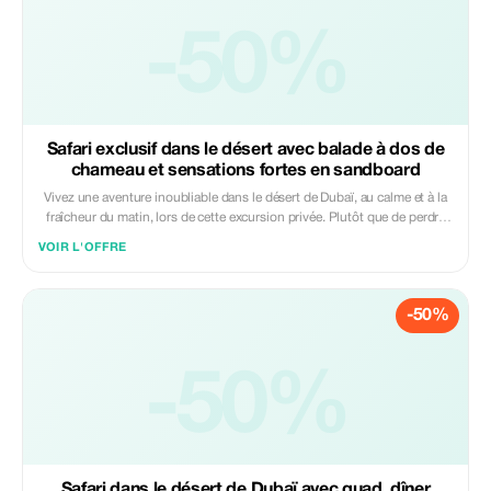
-50%
Safari exclusif dans le désert avec balade à dos de
chameau et sensations fortes en sandboard
Vivez une aventure inoubliable dans le désert de Dubaï, au calme et à la
fraîcheur du matin, lors de cette excursion privée. Plutôt que de perdre
du temps à organiser une sortie par vous-même, partez à la découverte
VOIR L'OFFRE
du désert de Lahbab en 4x4 privé avec chauffeur-guide et profitez d'une
multitude d'activités organisées, du dune bashing avec chauffeur au
sandboard, le tout loin de la foule. En option, ajoutez un circuit en quad
-50%
(avec supplément). Transport aller-retour et horaires flexibles inclus.
Prise en charge en 4x4 SUV à votre domicile à Dubaï ou Sharjah.
Boissons fraîches, bouteille d'eau et jus de fruits. Trajet tranquille
jusqu'à la dune pour prendre des photos. Votre chauffeur vous
-50%
emmènera aux Dunes Rouges (désert de Lahbab) pour 45 minutes de
dune bashing à sensations fortes. Trajet aventureux jusqu'au sommet
d'une dune pour un arrêt photo. Descente en sandboard depuis les
dunes. 10 minutes à dos de chameau. Après la visite, retour à votre lieu
de séjour à Dubaï. Excursion de 30 minutes en quad (en option). Prise en
Safari dans le désert de Dubaï avec quad, dîner