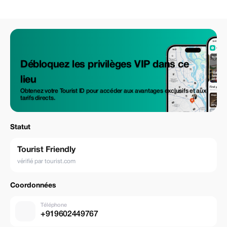
Débloquez les privilèges VIP dans ce
lieu
Obtenez votre Tourist ID pour accéder aux avantages exclusifs et aux
tarifs directs.
Statut
Tourist Friendly
vérifié par tourist.com
Coordonnées
Téléphone
+919602449767