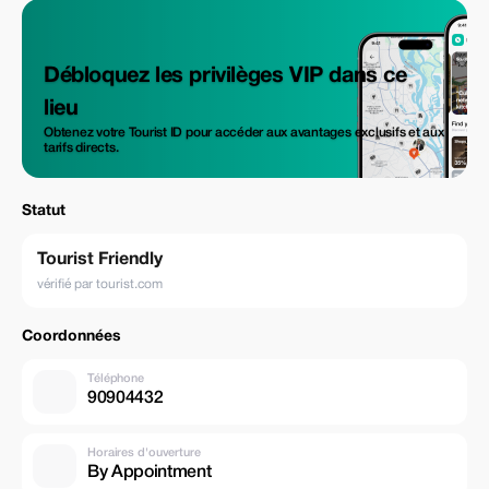
Débloquez les privilèges VIP dans ce
lieu
Obtenez votre Tourist ID pour accéder aux avantages exclusifs et aux
tarifs directs.
Statut
Tourist Friendly
vérifié par tourist.com
Coordonnées
Téléphone
90904432
Horaires d'ouverture
By Appointment