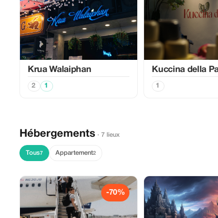
Krua Walaiphan
Kuccina della P
2
1
1
Hébergements
· 7 lieux
Tous
Appartement
7
2
-70%