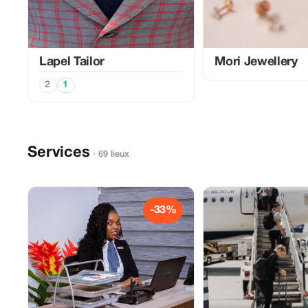
Lapel Tailor
Mori Jewellery
2
1
Services
· 69 lieux
-33%