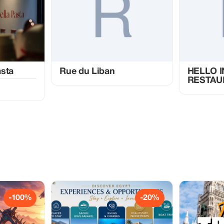
asta
Rue du Liban
HELLO I
RESTAU
-100%
-20%