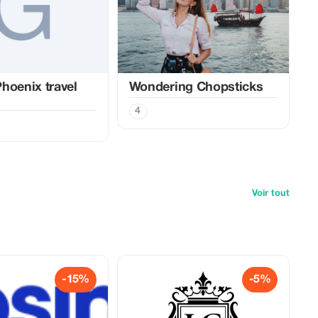
hoenix travel
Wondering Chopsticks
4
Voir tout
-15%
-5%