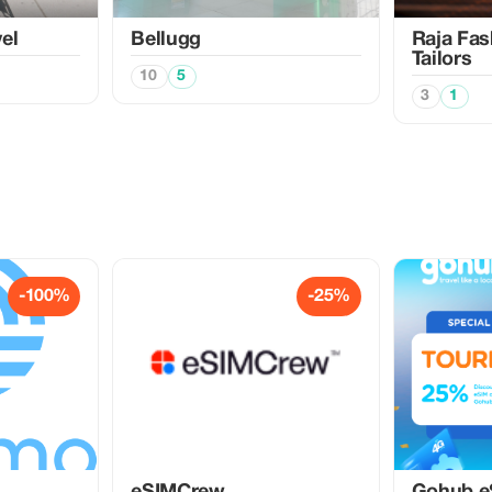
el
Bellugg
Raja Fa
Tailors
10
5
3
1
-100%
-25%