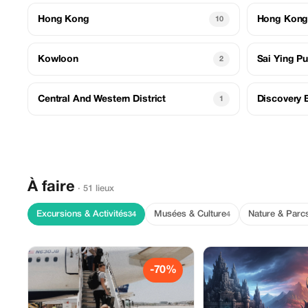
Hong Kong
Hong Kon
10
Kowloon
Sai Ying P
2
Central And Western District
Discovery 
1
À faire
· 51 lieux
Excursions & Activités
Musées & Culture
Nature & Parc
34
4
-70%