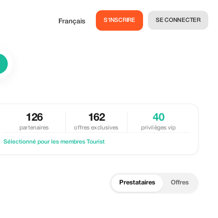
S'INSCRIRE
SE CONNECTER
Français
126
162
40
partenaires
offres exclusives
privilèges vip
Sélectionné pour les membres Tourist
Prestataires
Offres