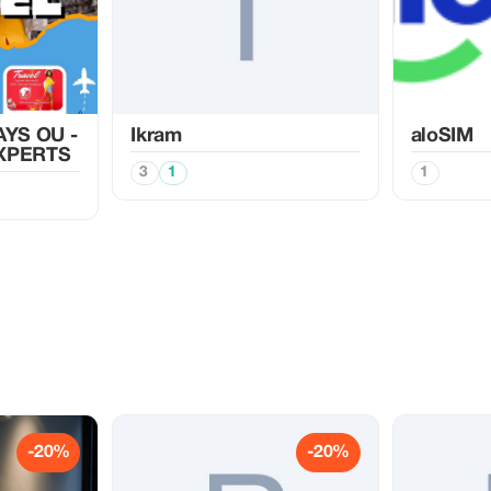
AYS OU -
Ikram
aloSIM
XPERTS
3
1
1
-20%
-20%