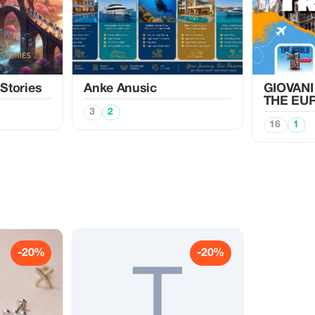
 Stories
Anke Anusic
GIOVANI
THE EU
3
2
16
1
-20%
-20%