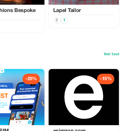
shions Bespoke
Lapel Tailor
2
1
Voir tout
-25%
-15%