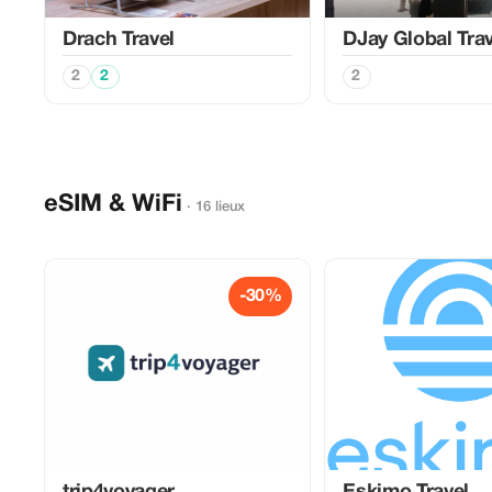
Drach Travel
DJay Global Trav
2
2
2
eSIM & WiFi
· 16 lieux
-30%