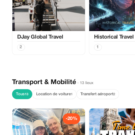
DJay Global Travel
Historical Travel
2
1
Transport & Mobilité
· 13 lieux
Tous
Location de voiture
Transfert aéroport
13
1
2
-20%