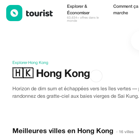
Découvrir Hong Kong
Explorer &
Comment ça
Économiser
marche
63,634+ offres dans le
monde
Explorer
›
Hong Kong
🇭🇰
Hong Kong
Horizon de dim sum et échappées vers les îles vertes — p
randonnez des gratte-ciel aux baies vierges de Sai Kung.
Meilleures villes en Hong Kong
· 16 villes