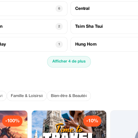
g
Central
6
un
Tsim Sha Tsui
2
Bay
Hung Hom
1
Afficher 4 de plus
s
Famille & Loisirs
Bien-être & Beauté
1
8
4
-100%
-10%