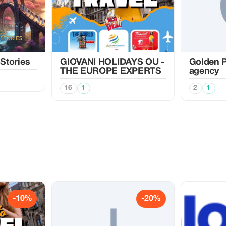
 Stories
GIOVANI HOLIDAYS OU -
Golden P
THE EUROPE EXPERTS
agency
16
1
2
1
-10%
-20%