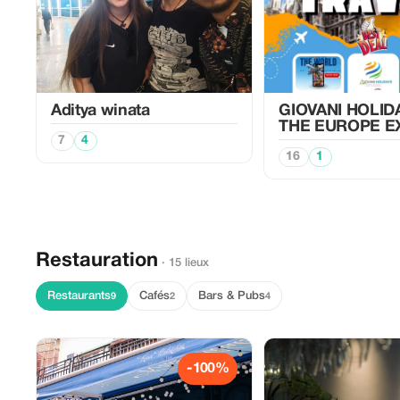
Aditya winata
GIOVANI HOLID
THE EUROPE E
7
4
16
1
Restauration
· 15 lieux
Restaurants
Cafés
Bars & Pubs
9
2
4
-100%