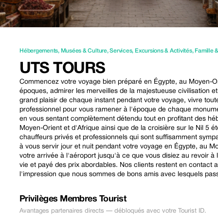
Hébergements
,
Musées & Culture
,
Services
,
Excursions & Activités
,
Famille &
UTS TOURS
Commencez votre voyage bien préparé en Égypte, au Moyen-Orie
époques, admirer les merveilles de la majestueuse civilisation et
grand plaisir de chaque instant pendant votre voyage, vivre toute
professionnel pour vous ramener à l'époque de chaque monument
en vous sentant complètement détendu tout en profitant des héb
Moyen-Orient et d'Afrique ainsi que de la croisière sur le Nil 5
chauffeurs privés et professionnels qui sont suffisamment sym
à vous servir jour et nuit pendant votre voyage en Égypte, au M
votre arrivée à l'aéroport jusqu'à ce que vous disiez au revoir à
vie et payé des prix abordables. Nos clients restent en contact
l'impression que nous sommes de bons amis avec lesquels pas
Privilèges Membres Tourist
Avantages partenaires directs — débloqués avec votre Tourist ID.