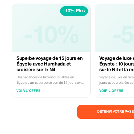
-10% Plus
-10%
-
Superbe voyage de 15 jours en
Voyage de luxe e
Égypte avec Hurghada et
Égypte : 10 jour
croisière sur le Nil
sur le Nil et la
Des vacances de luxe inoubliables en
Voyage de luxe en fami
Égypte : un superbe séjour de 15 jours avec
jours avec croisière su
Hurghada Vivez un séjour de luxe
de la mer Rouge Réservez dès aujourd'hui
VOIR L'OFFRE
VOIR L'OFFRE
exceptionnel de 15 jours en Égypte, incluant
vos vacances de rêve e
Hurghada, le Caire, Alexandrie, Assouan et
séjournez dans les hé
Louxor. Vos vacances familiales de rêve en
luxueux du pays. Notre
Égypte débutent par la visite des Grandes
incluant une croisière s
OBTENIR VOTRE PASS
Pyramides et du Sphinx, puis se
découverte de la mer R
poursuivent avec des arrêts à Alexandrie et à
idéale pour des vacanc
la pyramide à degrés de Saqqara. Nous vous
inoubliables. Un égyp
emmenons ensuite découvrir les sites
accompagnera lors d'u