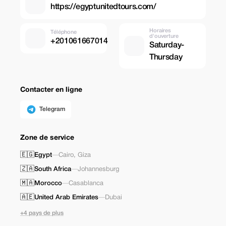
https://egyptunitedtours.com/
Horaires
Téléphone
d'ouverture
+201061667014
Saturday-
Thursday
Contacter en ligne
Telegram
Zone de service
🇪🇬
Egypt
—
Cairo
,
Giza
🇿🇦
South Africa
—
Johannesburg
🇲🇦
Morocco
—
Casablanca
🇦🇪
United Arab Emirates
—
Dubai
+4 pays de plus