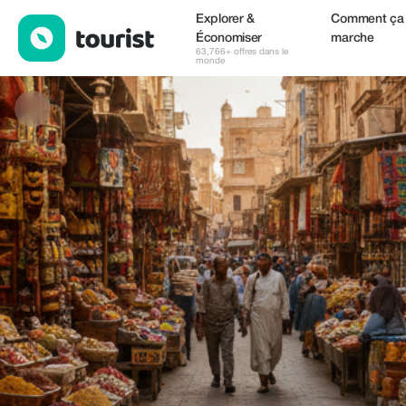
UTS Tours — Hébergements | Up to 10% off | Tourist
Explorer &
Comment ça
Économiser
marche
63,766+ offres dans le
monde