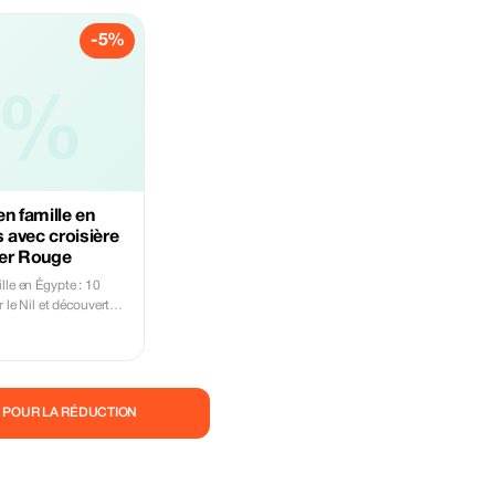
-5%
5%
n famille en
s avec croisière
 mer Rouge
lle en Égypte : 10
r le Nil et découverte
n famille en Égypte et
bergements les plus
 forfait de 10 jours,
ur le Nil et la
 POUR LA RÉDUCTION
ouge, est la solution
es familiales
tologue vous
ne visite privée des