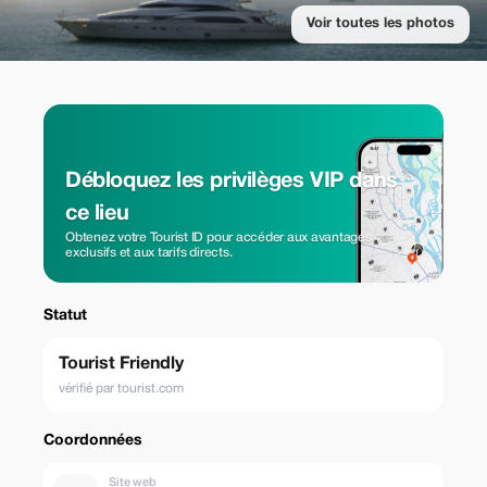
Voir toutes les photos
Débloquez les privilèges VIP dans
ce lieu
Obtenez votre Tourist ID pour accéder aux avantages
exclusifs et aux tarifs directs.
Statut
Tourist Friendly
vérifié par tourist.com
Coordonnées
Site web